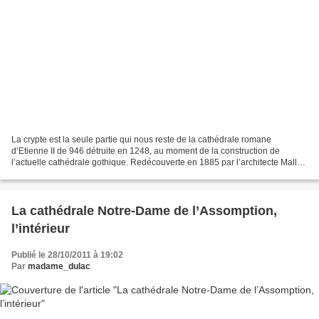
La crypte est la seule partie qui nous reste de la cathédrale romane
d’Etienne II de 946 détruite en 1248, au moment de la construction de
l’actuelle cathédrale gothique. Redécouverte en 1885 par l’architecte Mallay,
les fouilles montrèrent qu’elle fut...
La cathédrale Notre-Dame de l’Assomption,
l’intérieur
Publié le 28/10/2011 à 19:02
Par
madame_dulac