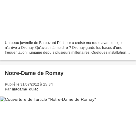
Un beau juvénile de Balbuzard Pêcheur a croisé ma route avant que je
n'arrive à Ozenay. Qu'avait-il à me dire ? Ozenay garde les traces d’une
fréquentation humaine depuis plusieurs millénaires. Quelques installations
gallo-romaines furent retrouvées sur...
Notre-Dame de Romay
Publié le 31/07/2012 à 15:34
Par
madame_dulac