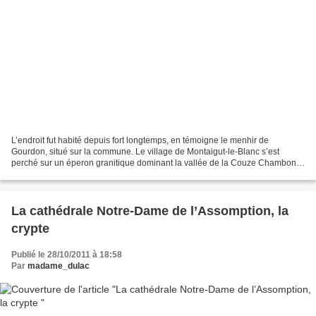
L’endroit fut habité depuis fort longtemps, en témoigne le menhir de
Gourdon, situé sur la commune. Le village de Montaigut-le-Blanc s’est
perché sur un éperon granitique dominant la vallée de la Couze Chambon.
Le nom provient de Mons Acutus, le mont...
La cathédrale Notre-Dame de l’Assomption, la
crypte
Publié le 28/10/2011 à 18:58
Par
madame_dulac