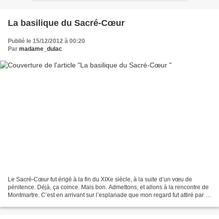
La basilique du Sacré-Cœur
Publié le 15/12/2012 à 00:20
Par
madame_dulac
Le Sacré-Cœur fut érigé à la fin du XIXe siècle, à la suite d’un vœu de
pénitence. Déjà, ça coince. Mais bon. Admettons, et allons à la rencontre de
Montmartre. C’est en arrivant sur l’esplanade que mon regard fut attiré par la
petite église située sur...