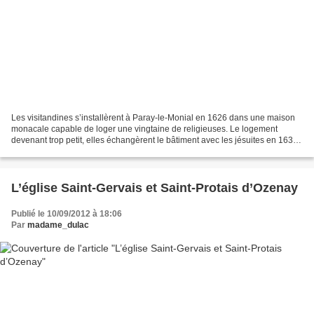
Les visitandines s’installèrent à Paray-le-Monial en 1626 dans une maison
monacale capable de loger une vingtaine de religieuses. Le logement
devenant trop petit, elles échangèrent le bâtiment avec les jésuites en 1632.
La construction de la chapelle...
L’église Saint-Gervais et Saint-Protais d’Ozenay
Publié le 10/09/2012 à 18:06
Par
madame_dulac