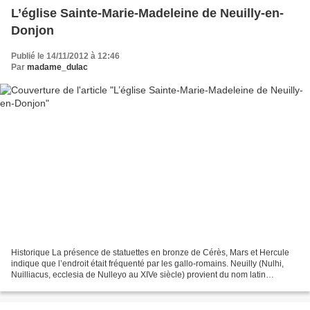
L’église Sainte-Marie-Madeleine de Neuilly-en-
Donjon
Publié le 14/11/2012 à 12:46
Par
madame_dulac
Historique La présence de statuettes en bronze de Cérès, Mars et Hercule
indique que l’endroit était fréquenté par les gallo-romains. Neuilly (Nulhi,
Nuilliacus, ecclesia de Nulleyo au XIVe siècle) provient du nom latin
Novellius ou Nobilis, propriétaire...