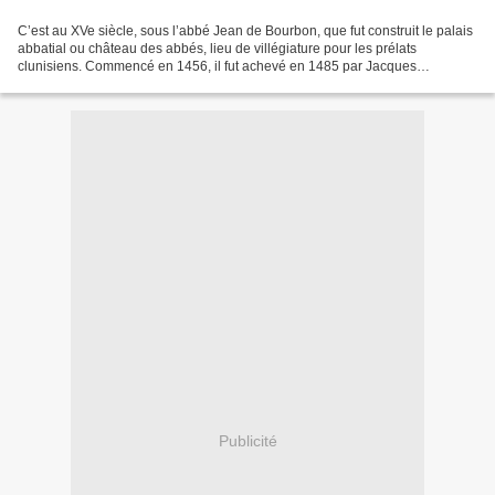
C’est au XVe siècle, sous l’abbé Jean de Bourbon, que fut construit le palais
abbatial ou château des abbés, lieu de villégiature pour les prélats
clunisiens. Commencé en 1456, il fut achevé en 1485 par Jacques
d’Amboise. Seule la tour sud subsiste. Au...
Publicité