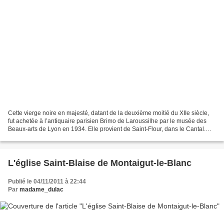
Cette vierge noire en majesté, datant de la deuxième moitié du XIIe siècle,
fut achetée à l’antiquaire parisien Brimo de Laroussilhe par le musée des
Beaux-arts de Lyon en 1934. Elle provient de Saint-Flour, dans le Cantal.
Elle fait partie des vierges...
L'église Saint-Blaise de Montaigut-le-Blanc
Publié le 04/11/2011 à 22:44
Par
madame_dulac