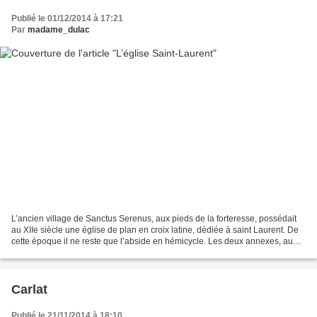
Publié le 01/12/2014 à 17:21
Par
madame_dulac
L’ancien village de Sanctus Serenus, aux pieds de la forteresse, possédait
au XIIe siècle une église de plan en croix latine, dédiée à saint Laurent. De
cette époque il ne reste que l’abside en hémicycle. Les deux annexes, au
nord et au sud, furent rajoutées...
Carlat
Publié le 21/11/2014 à 18:10