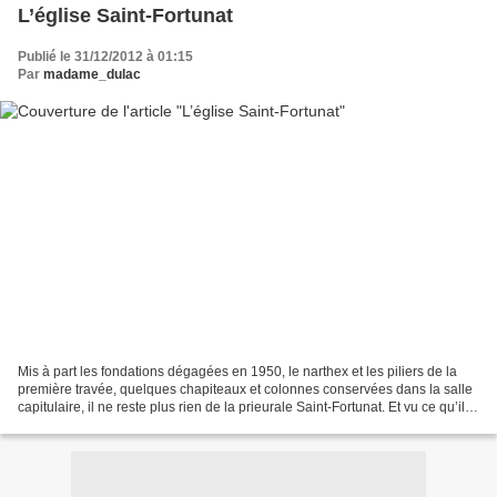
L’église Saint-Fortunat
Publié le 31/12/2012 à 01:15
Par
madame_dulac
Mis à part les fondations dégagées en 1950, le narthex et les piliers de la
première travée, quelques chapiteaux et colonnes conservées dans la salle
capitulaire, il ne reste plus rien de la prieurale Saint-Fortunat. Et vu ce qu’il
nous en est parvenu,...