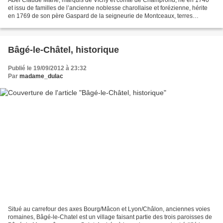
et issu de familles de l’ancienne noblesse charollaise et forézienne, hérite
en 1769 de son père Gaspard de la seigneurie de Montceaux, terres
données à son aïeul par saint Louis en...
Bâgé-le-Châtel, historique
Publié le 19/09/2012 à 23:32
Par
madame_dulac
Situé au carrefour des axes Bourg/Mâcon et Lyon/Châlon, anciennes voies
romaines, Bâgé-le-Chatel est un village faisant partie des trois paroisses de