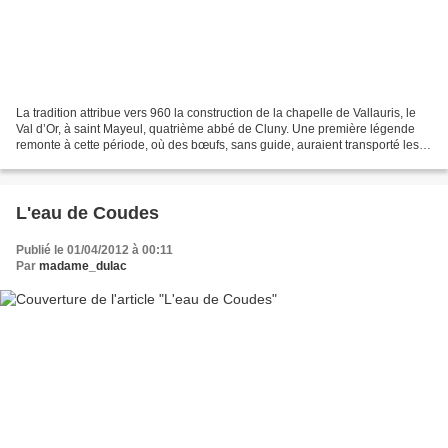
La tradition attribue vers 960 la construction de la chapelle de Vallauris, le
Val d’Or, à saint Mayeul, quatrième abbé de Cluny. Une première légende
remonte à cette période, où des bœufs, sans guide, auraient transporté les
pierres de la carrière proche...
L'eau de Coudes
Publié le 01/04/2012 à 00:11
Par
madame_dulac