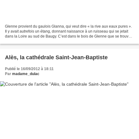
Glenne provient du gaulois Glanna, qui veut dire « la rive aux eaux pures ».
Il y avait autrefois un étang, donnant naissance à un ruisseau qui se jetait
dans la Loire au sud de Baugy. C’est dans le bois de Glenne que se trouve
ce dolmen, ou ce qui reste...
Alès, la cathédrale Saint-Jean-Baptiste
Publié le 16/09/2012 à 18:11
Par
madame_dulac