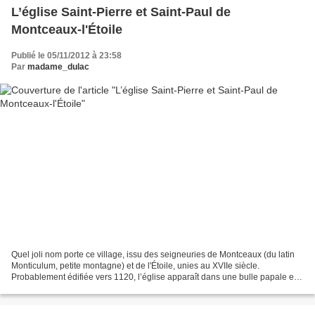
L’église Saint-Pierre et Saint-Paul de
Montceaux-l'Étoile
Publié le 05/11/2012 à 23:58
Par
madame_dulac
Quel joli nom porte ce village, issu des seigneuries de Montceaux (du latin
Monticulum, petite montagne) et de l'Étoile, unies au XVIIe siècle.
Probablement édifiée vers 1120, l’église apparaît dans une bulle papale en
1164 sous le nom d’Ecclesiam de...