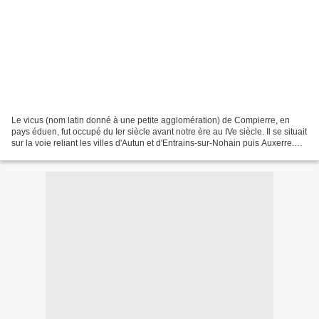
Le vicus (nom latin donné à une petite agglomération) de Compierre, en
pays éduen, fut occupé du Ier siècle avant notre ère au IVe siècle. Il se situait
sur la voie reliant les villes d'Autun et d'Entrains-sur-Nohain puis Auxerre.
C'est en 1824 que les...