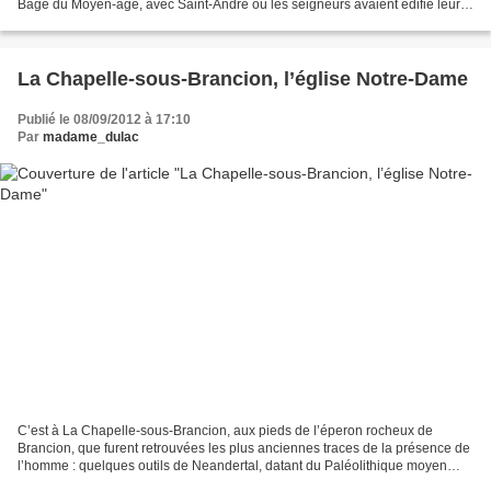
Bâgé du Moyen-âge, avec Saint-André où les seigneurs avaient édifié leur
église et Bâgé-la-Ville, la...
La Chapelle-sous-Brancion, l’église Notre-Dame
Publié le 08/09/2012 à 17:10
Par
madame_dulac
C’est à La Chapelle-sous-Brancion, aux pieds de l’éperon rocheux de
Brancion, que furent retrouvées les plus anciennes traces de la présence de
l’homme : quelques outils de Neandertal, datant du Paléolithique moyen
(-250 000/- 28 000). Un peu plus loin,...