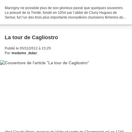
Marcigny ne possède plus de son glorieux passé que quelques souvenirs.
Le prieuré de la Trinité, fondé en 1054 par l’abbé de Cluny Hugues de
Semur, fut l’un des trois plus importants monastères clunisiens féminins du
Moyen-âge. Seules les femmes de haute...
La tour de Cagliostro
Publié le 05/11/2012 à 23:25
Par
madame_dulac
Abel Claude Marie, marquis de Vichy et comte de Champrond, né en 1740