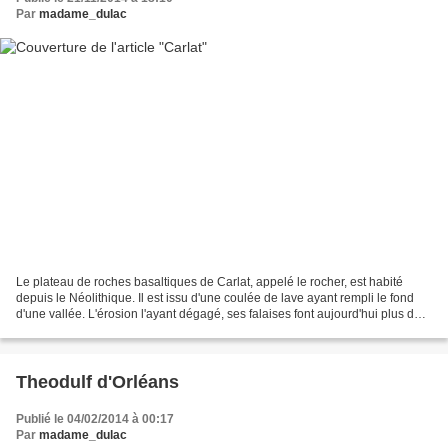
Par
madame_dulac
Le plateau de roches basaltiques de Carlat, appelé le rocher, est habité
depuis le Néolithique. Il est issu d'une coulée de lave ayant rempli le fond
d'une vallée. L'érosion l'ayant dégagé, ses falaises font aujourd'hui plus de
20 mètres de hauteur. On...
Theodulf d'Orléans
Publié le 04/02/2014 à 00:17
Par
madame_dulac