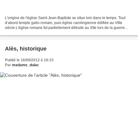
L'origine de l'église Saint-Jean-Baptiste se situe loin dans le temps. Tout
d’abord temple gallo-romain, puis église carolingienne édifiée au VIIIe
siècle.L'église romane fut partiellement détruite au XIIe lors de la guerre
entre le comte Raymond V de...
Alès, historique
Publié le 16/09/2012 à 18:15
Par
madame_dulac