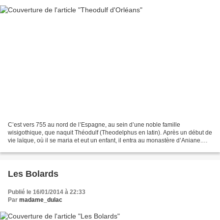
C’est vers 755 au nord de l’Espagne, au sein d’une noble famille
wisigothique, que naquit Théodulf (Theodelphus en latin). Après un début de
vie laïque, où il se maria et eut un enfant, il entra au monastère d’Aniane.
Remarqué pour son intelligence, il...
Les Bolards
Publié le 16/01/2014 à 22:33
Par
madame_dulac