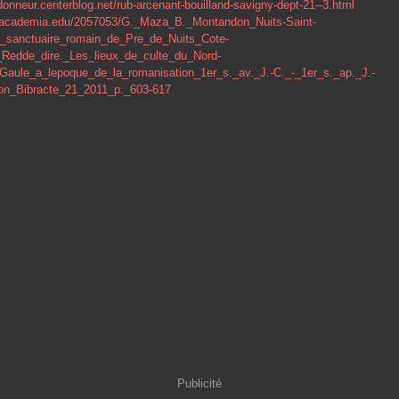
ndonneur.centerblog.net/rub-arcenant-bouilland-savigny-dept-21--3.html
.academia.edu/2057053/G._Maza_B._Montandon_Nuits-Saint-
_sanctuaire_romain_de_Pre_de_Nuits_Cote-
Redde_dire._Les_lieux_de_culte_du_Nord-
Gaule_a_lepoque_de_la_romanisation_1er_s._av._J.-C._-_1er_s._ap._J.-
ion_Bibracte_21_2011_p._603-617
Publicité