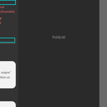
Janvier
(8)
d
d
Publicité
i soigne"
 faire un