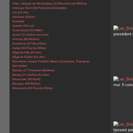
Arles, abbaye de Montmajour (13-Bouches-du-Rhône)
Arles-sur-Tech (66-Pyrénées-Orientales)
Ars (01-Ain)
Athènes (Grèce)
Australie
Autoire (46-Lot)
Autry-Issard (03-Allier)
possèdent 
Autun (71-Saône-et-Loire)
Avenas (69-Rhône)
Avolsheim (67-Bas-Rhin)
Aydat (63-Puy-de-Dôme)
Bâgé-la-Ville (01-Ain)
Bâgé-le-Châtel (01-Ain)
Barcelone, musée Frédéric Marès (Catalogne, Espagne)
Bari (Italie)
Barzan (17-Charente-Maritime)
Baugy (71-Saône-et-Loire)
Beaucaire (30-Gard)
Beaujeu (69-Rhône)
mur. Il co
Beaumont (63-Puy-de-Dôme)
laissent pe