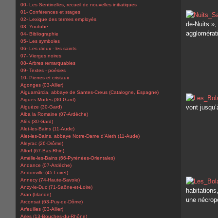
00- Les Sentinelles, recueil de nouvelles initiatiques
01- Conférences et stages
02- Lexique des termes employés
de-Nuits »,
03- Youtube
agglomérati
04- Bibliographie
05- Les symboles
06- Les dieux - les saints
07- Vierges noires
08- Arbres remarquables
09- Textes - poésies
10- Pierres et cristaux
Agonges (03-Allier)
Aiguamúrcia, abbaye de Santes-Creus (Catalogne, Espagne)
Aigues-Mortes (30-Gard)
vont jusqu’à
Aiguèze (30-Gard)
Alba la Romaine (07-Ardèche)
Alès (30-Gard)
Alet-les-Bains (11-Aude)
Alet-les-Bains, abbaye Notre-Dame d'Aleth (11-Aude)
Aleyrac (26-Drôme)
Altorf (67-Bas-Rhin)
Amélie-les-Bains (66-Pyrénées-Orientales)
Andance (07-Ardèche)
Andonville (45-Loiret)
Annecy (74-Haute-Savoie)
Anzy-le-Duc (71-Saône-et-Loire)
habitations
Aran (Irlande)
une nécropo
Arconsat (63-Puy-de-Dôme)
Arfeuilles (03-Allier)
Arles (13-Bouches-du-Rhône)