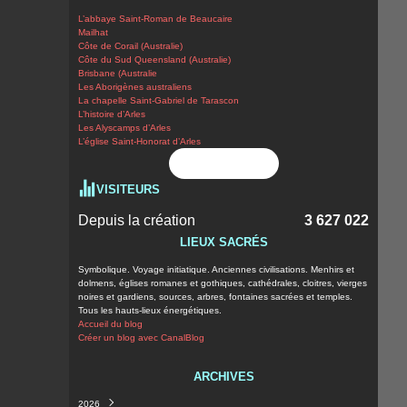
L’abbaye Saint-Roman de Beaucaire
Mailhat
Côte de Corail (Australie)
Côte du Sud Queensland (Australie)
Brisbane (Australie
Les Aborigènes australiens
La chapelle Saint-Gabriel de Tarascon
L’histoire d’Arles
Les Alyscamps d’Arles
L’église Saint-Honorat d’Arles
Flux RSS
VISITEURS
Depuis la création
3 627 022
LIEUX SACRÉS
Symbolique. Voyage initiatique. Anciennes civilisations. Menhirs et
dolmens, églises romanes et gothiques, cathédrales, cloitres, vierges
noires et gardiens, sources, arbres, fontaines sacrées et temples.
Tous les hauts-lieux énergétiques.
Accueil du blog
Créer un blog avec CanalBlog
ARCHIVES
2026