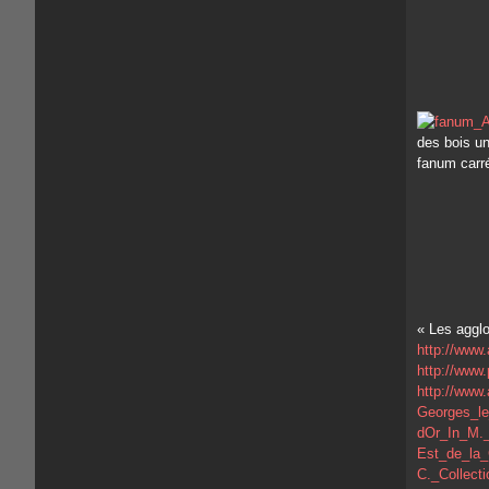
des bois un
fanum carr
« Les aggl
http://ww
http://www
http://www
Georges_le
dOr_In_M._
Est_de_la_
C._Collect