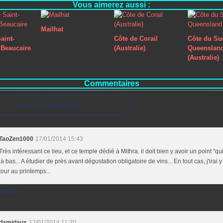
Vous aimerez aussi :
Mailhat
aint-
Côte de Corail
Côte du Su
Beaucaire
(Australie)
Queenslan
(Australie)
Commentaires
Ajouter un commentaire
TaoZen1000
17/01/2014 15:43
Très intéressant ce lieu, et ce temple dédié à Mithra. il doit bien y avoir un point "qu
là bas... A étudier de près avant dégustation obligatoire de vins... En tout cas, j'irai y
tour au printemps...
pondre
damidaux
17/01/2014 11:30