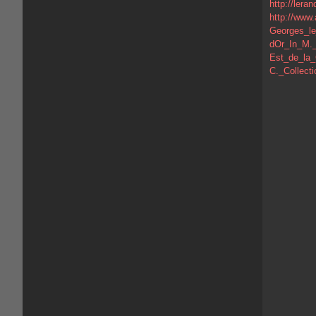
http://lera
http://www
Georges_le
dOr_In_M._
Est_de_la_
C._Collect