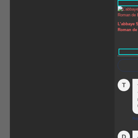
L’abbaye S
Roman de 
T
Ré
D