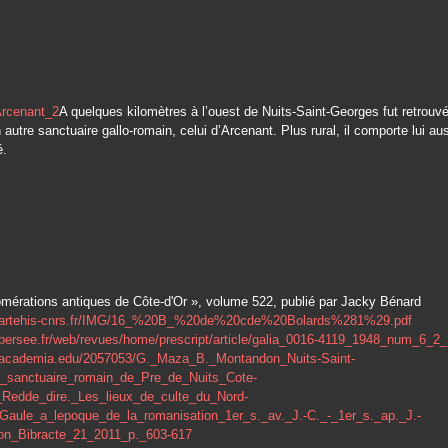
A quelques kilomètres à l’ouest de Nuits-Saint-Georges fut retrouvé
 autre sanctuaire gallo-romain, celui d’Arcenant. Plus rural, il comporte lui au
é.
omérations antiques de Côte-d'Or », volume 522, publié par Jacky Bénard
w.artehis-cnrs.fr/IMG/16_%20B_%20de%20cde%20Bolards%281%29.pdf
.persee.fr/web/revues/home/prescript/article/galia_0016-4119_1948_num_6_2
.academia.edu/2057053/G._Maza_B._Montandon_Nuits-Saint-
_sanctuaire_romain_de_Pre_de_Nuits_Cote-
Redde_dire._Les_lieux_de_culte_du_Nord-
Gaule_a_lepoque_de_la_romanisation_1er_s._av._J.-C._-_1er_s._ap._J.-
ion_Bibracte_21_2011_p._603-617