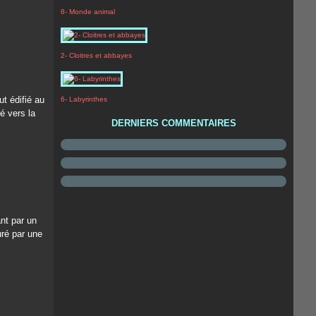
8- Monde animal
2- Cloitres et abbayes
ut édifié au
6- Labyrinthes
é vers la
DERNIERS COMMENTAIRES
ant par un
uré par une