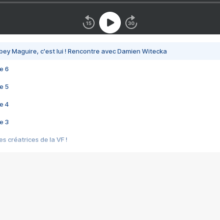
bey Maguire, c'est lui ! Rencontre avec Damien Witecka
e 6
e 5
e 4
e 3
s créatrices de la VF !
e 2
e 1
e Mektoub My Love arrive enfin ! Rencontre avec Shaïn Boumedine et Sal
i : après Toni en famille