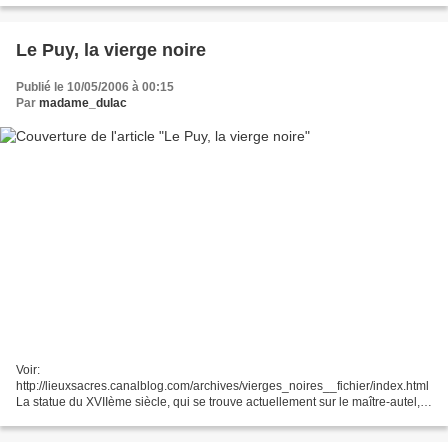
Le Puy, la vierge noire
Publié le 10/05/2006 à 00:15
Par
madame_dulac
Voir:
http://lieuxsacres.canalblog.com/archives/vierges_noires__fichier/index.html
La statue du XVIIème siècle, qui se trouve actuellement sur le maître-autel,
provient l'ancienne chapelle Saint-Maurice du Refuge. Elle fut couronnée
par l'évêque du Puy...