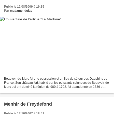
Publié le 12/08/2009 à 19:35
Par
madame_dulac
Beauvoir-de-Marc fut une possession et un lieu de séjour des Dauphins de
France. Son château fort, habité par les puissants seigneurs de Beauvoir-de-
Marc qui ont dominé la région de 980 à 1702, fut abandonné en 1336 et
ruiné. Sur son emplacement se trouve...
Menhir de Freydefond
Publié le 17/10/2007 à 18:41