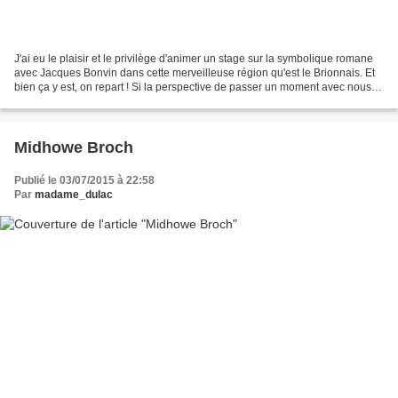
J'ai eu le plaisir et le privilège d'animer un stage sur la symbolique romane
avec Jacques Bonvin dans cette merveilleuse région qu'est le Brionnais. Et
bien ça y est, on repart ! Si la perspective de passer un moment avec nous
vous semble intéressante,...
Midhowe Broch
Publié le 03/07/2015 à 22:58
Par
madame_dulac