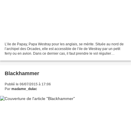
L’ile de Papay, Papa Westray pour les anglais, se mérite. Située au nord de
l’archipel des Orcades, elle est accessible de l’ile de Westray par un petit
ferry ou en avion. Dans ce dernier cas, il faut prendre le vol régulier
commercial le plus court du...
Blackhammer
Publié le 06/07/2015 à 17:06
Par
madame_dulac