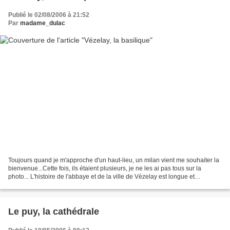
Publié le 02/08/2006 à 21:52
Par
madame_dulac
Toujours quand je m'approche d'un haut-lieu, un milan vient me souhaiter la
bienvenue...Cette fois, ils étaient plusieurs, je ne les ai pas tous sur la
photo... L'histoire de l'abbaye et de la ville de Vézelay est longue et
importante. Les origines se...
Le puy, la cathédrale