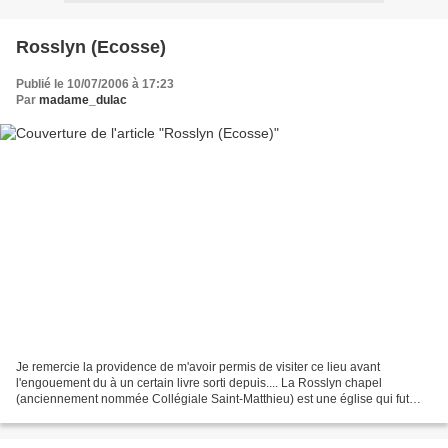
Rosslyn (Ecosse)
Publié le 10/07/2006 à 17:23
Par
madame_dulac
Je remercie la providence de m'avoir permis de visiter ce lieu avant
l'engouement du à un certain livre sorti depuis.... La Rosslyn chapel
(anciennement nommée Collégiale Saint-Matthieu) est une église qui fut
construite au XVe siècle dans le village...