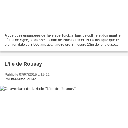
A quelques enjambées de Taversoe Tuick, à flanc de colline et dominant le
détroit de Wyre, se dresse le cairn de Blackhammer. Plus classique que le
premier, daté de 3 500 ans avant notre ère, il mesure 13m de long et se
divise en 7 compartiments. A l’origine,...
L’ile de Rousay
Publié le 07/07/2015 à 19:22
Par
madame_dulac