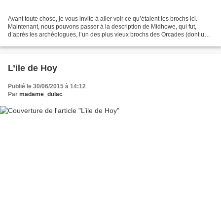
Avant toute chose, je vous invite à aller voir ce qu’étaient les brochs ici.
Maintenant, nous pouvons passer à la description de Midhowe, qui fut,
d’après les archéologues, l’un des plus vieux brochs des Orcades (dont une
vingtaine ont été recensés actuellement)....
L’ile de Hoy
Publié le 30/06/2015 à 14:12
Par
madame_dulac