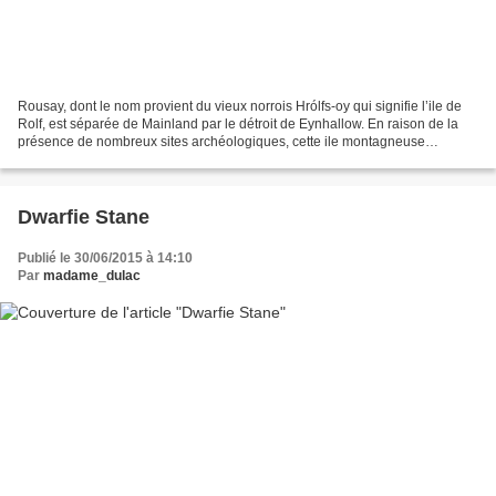
Rousay, dont le nom provient du vieux norrois Hrólfs-oy qui signifie l’ile de
Rolf, est séparée de Mainland par le détroit de Eynhallow. En raison de la
présence de nombreux sites archéologiques, cette ile montagneuse
façonnée par les glaciers est surnommée...
Dwarfie Stane
Publié le 30/06/2015 à 14:10
Par
madame_dulac