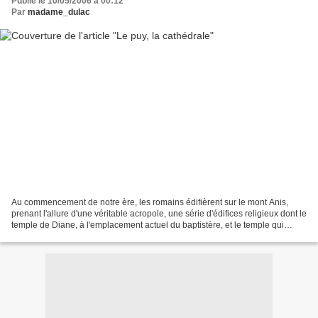
Publié le 10/05/2006 à 00:12
Par
madame_dulac
Au commencement de notre ère, les romains édifièrent sur le mont Anis,
prenant l'allure d'une véritable acropole, une série d'édifices religieux dont le
temple de Diane, à l'emplacement actuel du baptistère, et le temple qui
englobait la source et le...