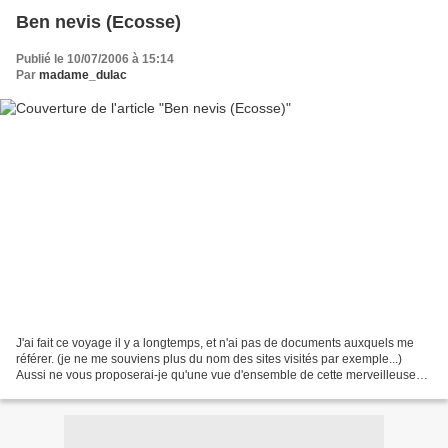
Ben nevis (Ecosse)
Publié le 10/07/2006 à 15:14
Par
madame_dulac
J'ai fait ce voyage il y a longtemps, et n'ai pas de documents auxquels me
référer. (je ne me souviens plus du nom des sites visités par exemple...)
Aussi ne vous proposerai-je qu'une vue d'ensemble de cette merveilleuse
contrée, qui m'appelle du haut...