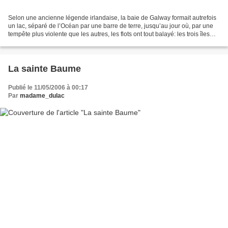
Selon une ancienne légende irlandaise, la baie de Galway formait autrefois
un lac, séparé de l’Océan par une barre de terre, jusqu’au jour où, par une
tempête plus violente que les autres, les flots ont tout balayé: les trois îles
d’Inis Oirr, Inis Meain...
La sainte Baume
Publié le 11/05/2006 à 00:17
Par
madame_dulac