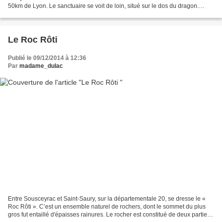
50km de Lyon. Le sanctuaire se voit de loin, situé sur le dos du dragon.
L'église actuelle a été bâtie...
Le Roc Rôti
Publié le 09/12/2014 à 12:36
Par
madame_dulac
Entre Sousceyrac et Saint-Saury, sur la départementale 20, se dresse le «
Roc Rôti ». C’est un ensemble naturel de rochers, dont le sommet du plus
gros fut entaillé d'épaisses rainures. Le rocher est constitué de deux parties