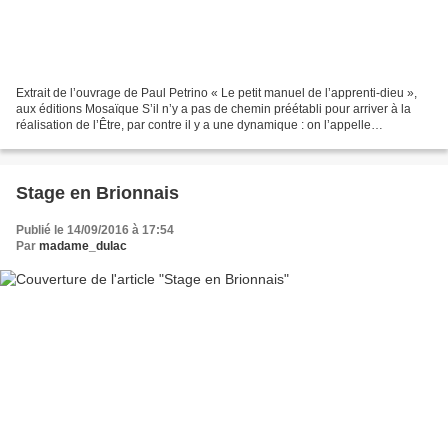
Extrait de l’ouvrage de Paul Petrino « Le petit manuel de l’apprenti-dieu »,
aux éditions Mosaïque S’il n’y a pas de chemin préétabli pour arriver à la
réalisation de l’Être, par contre il y a une dynamique : on l’appelle
communément l’évolution. Cette...
Stage en Brionnais
Publié le 14/09/2016 à 17:54
Par
madame_dulac