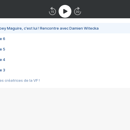
bey Maguire, c'est lui ! Rencontre avec Damien Witecka
e 6
e 5
e 4
e 3
s créatrices de la VF !
e 2
e 1
e Mektoub My Love arrive enfin ! Rencontre avec Shaïn Boumedine et Sal
i : après Toni en famille