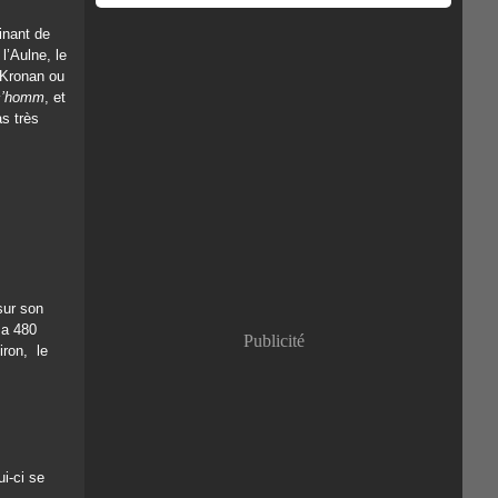
inant de
l’Aulne, le
 Kronan ou
c’homm
, et
as très
sur son
 a 480
Publicité
iron, le
ui-ci se