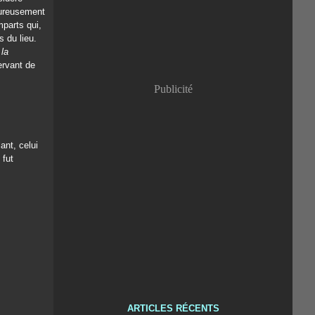
eureusement
mparts qui,
s du lieu.
«
la
ervant de
Publicité
ant, celui
 fut
ARTICLES RÉCENTS