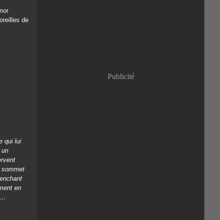
Janvier
(8)
mor
reilles de
Publicité
 qui lui
 un
ervent
du sommet
penchant
ement en
ts…