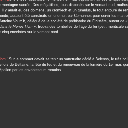
montagne sacrée. Des mégalithes, tous disposés sur le versant sud, malh
. Il y aurait eu des dolmens, un cromlech et un tumulus, le tout entouré de re
gende, auraient été construits en une nuit par Cernunnos pour servir les maitre
Antoine Vourc'h, délégué de la société de préhistoire du Finistère, auteur de 
e dans le Menez Hom »
, trouva des tombelles de l’âge du fer (petit monticule s
 cinq enceintes sur le versant nord.
Sur le sommet devait se tenir un sanctuaire dédié à Belenos, le très brill
te lors de Beltaine, la fête du feu et du renouveau de la lumière du 1
er
mai, qui
Apollon par les envahisseurs romains.