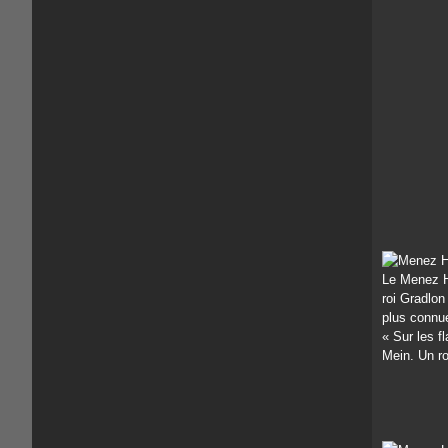
Le Menez Ho
roi Gradlon
plus connue
« Sur les f
Mein. Un ro