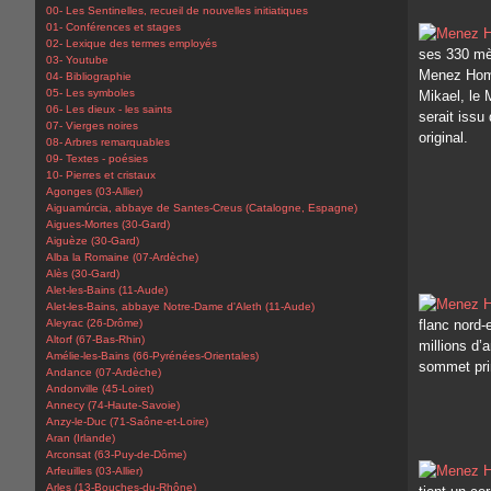
00- Les Sentinelles, recueil de nouvelles initiatiques
01- Conférences et stages
02- Lexique des termes employés
ses 330 mèt
03- Youtube
Menez Hom 
04- Bibliographie
05- Les symboles
Mikael, le
06- Les dieux - les saints
serait issu
07- Vierges noires
original.
08- Arbres remarquables
09- Textes - poésies
10- Pierres et cristaux
Agonges (03-Allier)
Aiguamúrcia, abbaye de Santes-Creus (Catalogne, Espagne)
Aigues-Mortes (30-Gard)
Aiguèze (30-Gard)
Alba la Romaine (07-Ardèche)
Alès (30-Gard)
Alet-les-Bains (11-Aude)
Alet-les-Bains, abbaye Notre-Dame d'Aleth (11-Aude)
Aleyrac (26-Drôme)
flanc nord-
Altorf (67-Bas-Rhin)
millions d’
Amélie-les-Bains (66-Pyrénées-Orientales)
sommet prin
Andance (07-Ardèche)
Andonville (45-Loiret)
Annecy (74-Haute-Savoie)
Anzy-le-Duc (71-Saône-et-Loire)
Aran (Irlande)
Arconsat (63-Puy-de-Dôme)
Arfeuilles (03-Allier)
Arles (13-Bouches-du-Rhône)