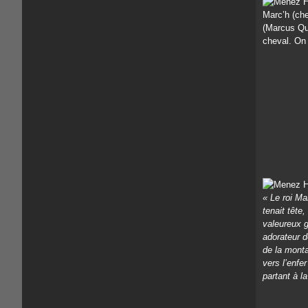
Marc’h (che
(Marcus Quo
cheval. On 
« Le roi Ma
tenait tête
valeureux g
adorateur d
de la mont
vers l’enfe
partant à l