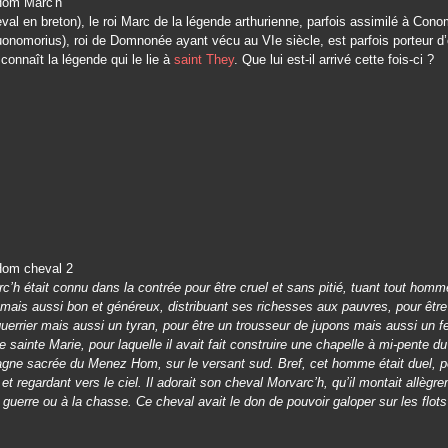
val en breton), le roi Marc de la légende arthurienne, parfois assimilé à Cono
nomorius), roi de Domnonée ayant vécu au VIe siècle, est parfois porteur d’o
connaît la légende qui le lie à
saint They
. Que lui est-il arrivé cette fois-ci ?
rc’h était connu dans la contrée pour être cruel et sans pitié, tuant tout homme
, mais aussi bon et généreux, distribuant ses richesses aux pauvres, pour être
uerrier mais aussi un tyran, pour être un trousseur de jupons mais aussi un f
e sainte Marie, pour laquelle il avait fait construire une chapelle à mi-pente 
agne sacrée du Menez Hom, sur le versant sud. Bref, cet homme était duel, 
r et regardant vers le ciel. Il adorait son cheval Morvarc’h, qu’il montait allègr
a guerre ou à la chasse. Ce cheval avait le don de pouvoir galoper sur les flo