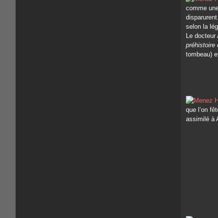
comme une 
disparurent
selon la lé
Le docteur 
préhistoir
tombeau) et
que l’on fê
assimilé à 