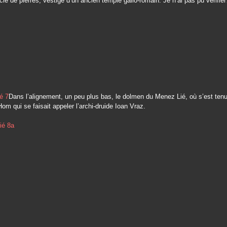
rcle de pierres, vestige d’un ancien temple gallo-romain. Je n’ai pas pu vérifie
Dans l’alignement, un peu plus bas, le dolmen du Menez Lié, où s’est tenu 
m qui se faisait appeler l’archi-druide Ioan Vraz.