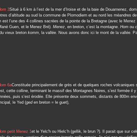
Situé à 6 km à l’est de la mer d’Iroise et de la baie de Douarnenez, dom
res d’altitude au sud la commune de Plomodiern et au nord les méandres de 
est l’une des 4 collines sacrées de la pointe de la Bretagne (avec le Menez
 Mané Guen, et le Menez Bré).
Menez
, en breton, c’est la montagne.
Hom
ou
 du vieux breton
komm
, la vallée. Nous avons donc ici le mont de la vallée. P
Constituée principalement de grès et de quelques roches volcaniques 
est, cette colline, terminant le massif des Montagnes Noires, s’est formée il y
années, puis s’est érodée. Elle présente deux sommets, distants de 800m env
cipal, le Yed (
ged
en breton = le guet),
et le Yelc'h ou Hielc’h (gellik, le brun ?). Il parait que sur cel