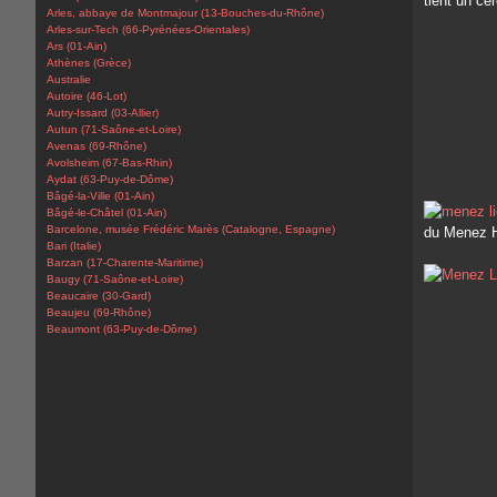
tient un ce
Arles, abbaye de Montmajour (13-Bouches-du-Rhône)
Arles-sur-Tech (66-Pyrénées-Orientales)
Ars (01-Ain)
Athènes (Grèce)
Australie
Autoire (46-Lot)
Autry-Issard (03-Allier)
Autun (71-Saône-et-Loire)
Avenas (69-Rhône)
Avolsheim (67-Bas-Rhin)
Aydat (63-Puy-de-Dôme)
Bâgé-la-Ville (01-Ain)
Bâgé-le-Châtel (01-Ain)
Barcelone, musée Frédéric Marès (Catalogne, Espagne)
du Menez Ho
Bari (Italie)
Barzan (17-Charente-Maritime)
Baugy (71-Saône-et-Loire)
Beaucaire (30-Gard)
Beaujeu (69-Rhône)
Beaumont (63-Puy-de-Dôme)