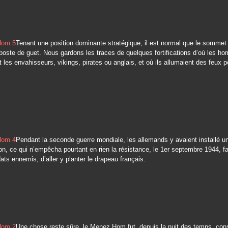
Tenant une position dominante stratégique, il est normal que le sommet 
oste de guet. Nous gardons les traces de quelques fortifications d’où les 
nt les envahisseurs, vikings, pirates ou anglais, et où ils allumaient des feux p
Pendant la seconde guerre mondiale, les allemands y avaient installé u
on, ce qui n’empêcha pourtant en rien la résistance, le 1er septembre 1944, f
ats ennemis, d’aller y planter le drapeau français.
Une chose reste sûre, le Menez Hom fut, depuis la nuit des temps, con