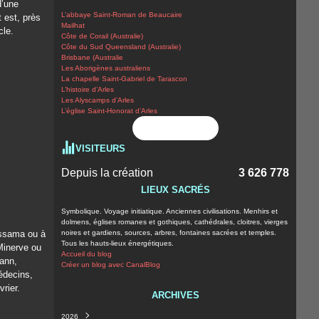
d’une
L’abbaye Saint-Roman de Beaucaire
 est, près
Mailhat
cle.
Côte de Corail (Australie)
Côte du Sud Queensland (Australie)
Brisbane (Australie
Les Aborigènes australiens
La chapelle Saint-Gabriel de Tarascon
L’histoire d’Arles
Les Alyscamps d’Arles
L’église Saint-Honorat d’Arles
Flux RSS
VISITEURS
Depuis la création
3 626 778
LIEUX SACRÉS
Symbolique. Voyage initiatique. Anciennes civilisations. Menhirs et
dolmens, églises romanes et gothiques, cathédrales, cloitres, vierges
lissama ou à
noires et gardiens, sources, arbres, fontaines sacrées et temples.
Tous les hauts-lieux énergétiques.
 Minerve ou
Accueil du blog
nann,
Créer un blog avec CanalBlog
édecins,
vrier.
ARCHIVES
2026