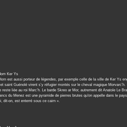
m est aussi porteur de légendes, par exemple celle de la ville de Ker Ys engl
 et saint Guénolé virent s’y réfugier montés sur le cheval magique Morvarc’h.
 reste liée au roi Marc’h. Le barde Skreo ar Mor, autrement dit Anatole Le Braz
lancs du Menez est une pyramide de pierres brutes qu'on appelle dans le pays
i, dit-on, est enterré sous ce cairn ».