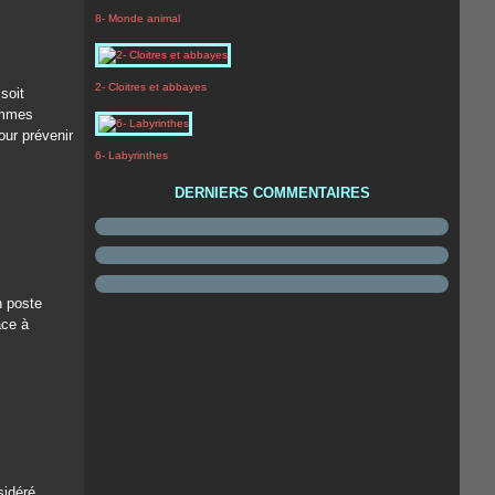
8- Monde animal
2- Cloitres et abbayes
soit
hommes
our prévenir
6- Labyrinthes
DERNIERS COMMENTAIRES
n poste
ace à
sidéré