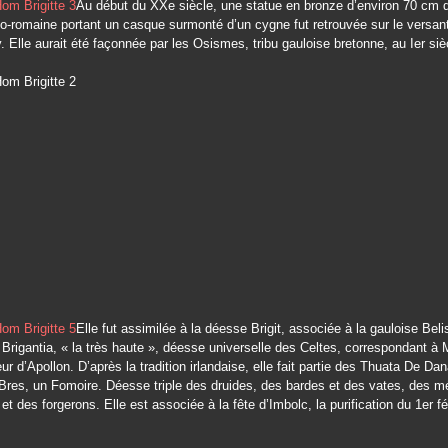
Au début du XXe siècle, une statue en bronze d’environ 70 cm 
o-romaine portant un casque surmonté d’un cygne fut retrouvée sur le versant
y. Elle aurait été façonnée par les Osismes, tribu gauloise bretonne, au Ier siè
Elle fut assimilée à la déesse Brigit, associée à la gauloise Be
 Brigantia, « la très haute », déesse universelle des Celtes, correspondant à
r d’Apollon. D’après la tradition irlandaise, elle fait partie des Thuata De Da
Bres, un Fomoire. Déesse triple des druides, des bardes et des vates, des m
et des forgerons. Elle est associée à la fête d’Imbolc, la purification du 1er fé