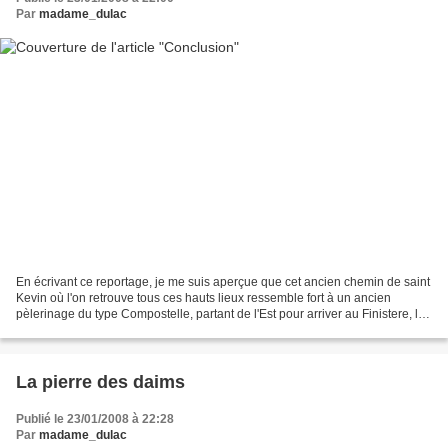
Par
madame_dulac
En écrivant ce reportage, je me suis aperçue que cet ancien chemin de saint
Kevin où l'on retrouve tous ces hauts lieux ressemble fort à un ancien
pèlerinage du type Compostelle, partant de l'Est pour arriver au Finistere, là
en l'occurence à Skellig...
La pierre des daims
Publié le 23/01/2008 à 22:28
Par
madame_dulac