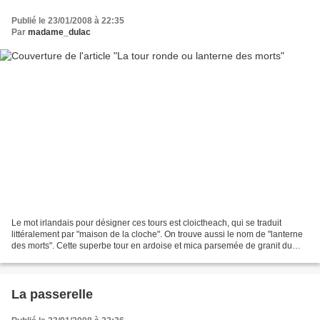
Publié le 23/01/2008 à 22:35
Par
madame_dulac
Le mot irlandais pour désigner ces tours est cloictheach, qui se traduit
littéralement par "maison de la cloche". On trouve aussi le nom de "lanterne
des morts". Cette superbe tour en ardoise et mica parsemée de granit du
Xème siècle s'élève à 34 mètres...
La passerelle