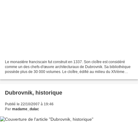
Le monastère franciscain fut construit en 1337. Son cloître est considéré
comme un des chefs-d'œuvre architecturaux de Dubrovnik. Sa bibliothèque
possède plus de 30 000 volumes. Le cloître, édifié au milieu du XIVème
siècle par Miho Brajkov, est un des...
Dubrovnik, historique
Publié le 22/10/2007 à 19:46
Par
madame_dulac