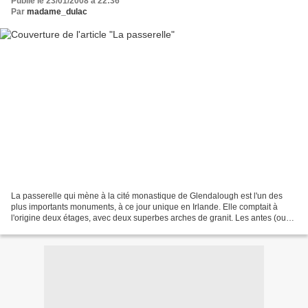
Publié le 23/01/2008 à 22:36
Par
madame_dulac
La passerelle qui mène à la cité monastique de Glendalough est l'un des
plus importants monuments, à ce jour unique en Irlande. Elle comptait à
l'origine deux étages, avec deux superbes arches de granit. Les antes (ou
murs saillants) situées aux extémités...