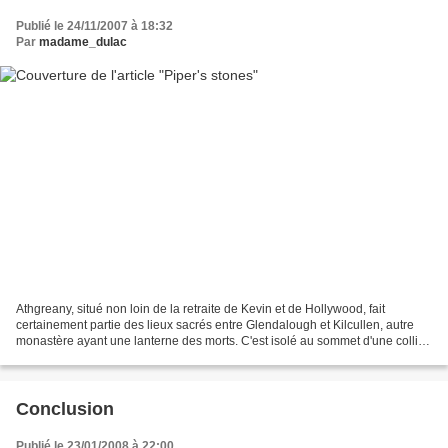
Publié le 24/11/2007 à 18:32
Par
madame_dulac
Athgreany, situé non loin de la retraite de Kevin et de Hollywood, fait
certainement partie des lieux sacrés entre Glendalough et Kilcullen, autre
monastère ayant une lanterne des morts. C'est isolé au sommet d'une colline
au dessus d'une plaine innondable...
Conclusion
Publié le 23/01/2008 à 22:00