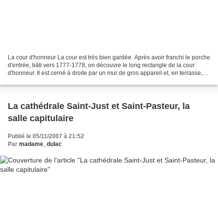
La cour d'honneur La cour est très bien gardée. Après avoir franchi le porche
d'entrée, bâti vers 1777-1778, on découvre le long rectangle de la cour
d'honneur. Il est cerné à droite par un mur de gros appareil et, en terrasse,
les jardins à l'italienne....
La cathédrale Saint-Just et Saint-Pasteur, la
salle capitulaire
Publié le 05/11/2007 à 21:52
Par
madame_dulac