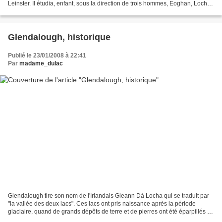
Leinster. Il étudia, enfant, sous la direction de trois hommes, Eoghan, Lochan
et Eanna, puis fut instruit par le Gallois...
Glendalough, historique
Publié le 23/01/2008 à 22:41
Par
madame_dulac
Glendalough tire son nom de l'Irlandais Gleann Dá Locha qui se traduit par
"la vallée des deux lacs". Ces lacs ont pris naissance après la période
glaciaire, quand de grands dépôts de terre et de pierres ont été éparpillés à
travers la vallée, bloquant...