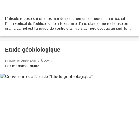
L'abside repose sur un gros mur de soutènement orthogonal qui accroit
l'élan vertical de l'édifice, situé à l'extrémité d'une plateforme rocheuse en
granit. La nef est flanquée de contreforts : trois au nord et deux au sud, le
troisième ayant été supprimé,...
Etude géobiologique
Publié le 28/11/2007 à 22:30
Par
madame_dulac