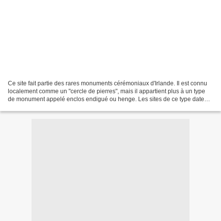
Ce site fait partie des rares monuments cérémoniaux d'Irlande. Il est connu
localement comme un "cercle de pierres", mais il appartient plus à un type
de monument appelé enclos endigué ou henge. Les sites de ce type datent
d'environ 2500 avant notre ère...