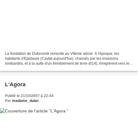
La fondation de Dubrovnik remonte au VIIème siècle. A l'époque, les
habitants d'Epidaure (Cavtat aujourd'hui), chassés par les invasions
lombardes, et à la suite d'un tremblement de terre (614), émigrèrent vers le
village de Ragusium (Raguse) alors séparé...
L'Agora
Publié le 21/10/2007 à 22:44
Par
madame_dulac