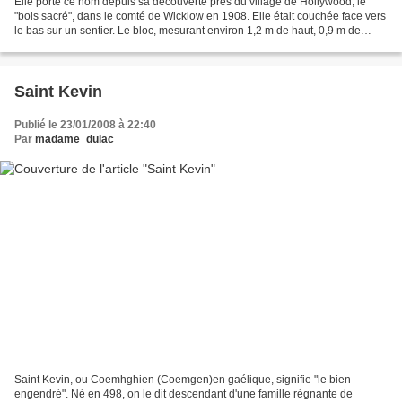
Elle porte ce nom depuis sa découverte près du village de Hollywood, le
"bois sacré", dans le comté de Wicklow en 1908. Elle était couchée face vers
le bas sur un sentier. Le bloc, mesurant environ 1,2 m de haut, 0,9 m de
largeur par 0,8 m d'épaisseur,...
Saint Kevin
Publié le 23/01/2008 à 22:40
Par
madame_dulac
Saint Kevin, ou Coemhghien (Coemgen)en gaélique, signifie "le bien
engendré". Né en 498, on le dit descendant d'une famille régnante de