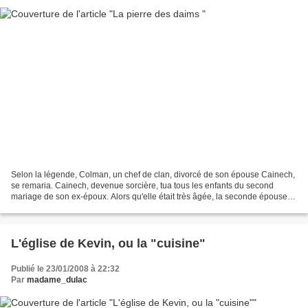
Selon la légende, Colman, un chef de clan, divorcé de son épouse Cainech,
se remaria. Cainech, devenue sorcière, tua tous les enfants du second
mariage de son ex-époux. Alors qu'elle était très âgée, la seconde épouse
eut un dernier fils : l'enfant fut...
L'église de Kevin, ou la "cuisine"
Publié le 23/01/2008 à 22:32
Par
madame_dulac