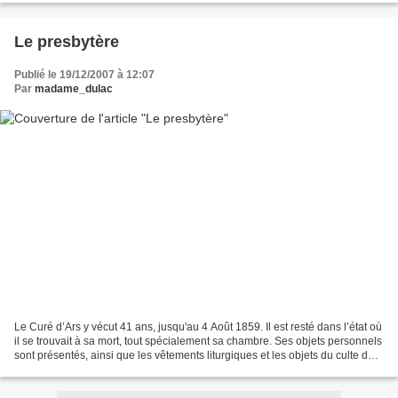
Le presbytère
Publié le 19/12/2007 à 12:07
Par
madame_dulac
Le Curé d’Ars y vécut 41 ans, jusqu'au 4 Août 1859. Il est resté dans l’état où
il se trouvait à sa mort, tout spécialement sa chambre. Ses objets personnels
sont présentés, ainsi que les vêtements liturgiques et les objets du culte dont
il se servit...