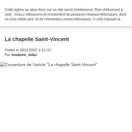
Cette église se situe donc sur un site sacré immémorial. Rien d'étonnant à
celà : nous y retrouvons le croisement de plusieurs réseaux telluriques, dont
un d'un métal rare, et de cheminées cosmo-telluriques. A celà s'ajoute la
présence d'un réseau sacré,...
La chapelle Saint-Vincent
Publié le 28/11/2007 à 22:33
Par
madame_dulac