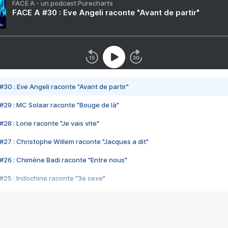
FACE A - un podcast Purecharts
FACE A #30 : Eve Angeli raconte "Avant de partir"
#30 : Eve Angeli raconte "Avant de partir"
#29 : MC Solaar raconte "Bouge de là"
28 : Lorie raconte "Je vais vite"
#27 : Christophe Willem raconte "Jacques a dit"
#26 : Chimène Badi raconte "Entre nous"
#25 : Indochine raconte "3e sexe"
#24 : Zaho raconte "C'est chelou"
#23 : Patrick Bruel raconte "Au café des délices"