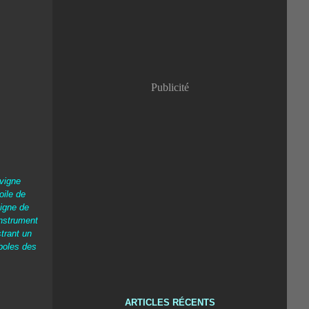
Publicité
 vigne
oile de
igne de
instrument
trant un
mboles des
ARTICLES RÉCENTS