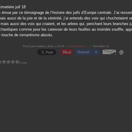
ès émue par ce témoignage de l’histoire des juifs d’Europe centrale. J’ai ressent
mais aussi de la joie et de la sérénité, j’ai entendu des voix qui chuchotaient o
 mais aussi des voix qui criaient, et les arbres qui, penchant leurs branches 
chaotiques comme pour les caresser de leurs feuilles au moindre souffle, app
e touche de romantisme absolu.
Posté par madame_dulac à 20:34 -
Commentaires [
…
]
- Permalien [
#
]
Repost
0
0 vote