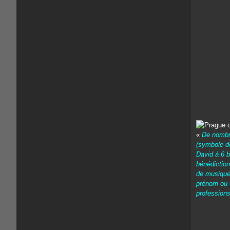
«
De nombre
(symbole de
David à 6 
bénédiction
de musique 
prénom ou u
professions