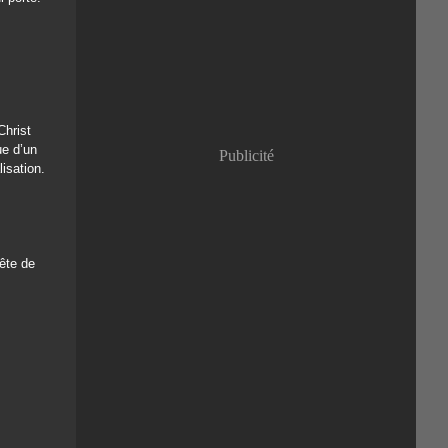
Janvier
(8)
Christ
ue d’un
Publicité
lisation.
tête de