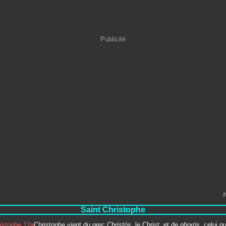
Publicité
2
Saint Christophe
Christophe vient du grec
Christós
, le Christ, et de
phorós,
celui qu