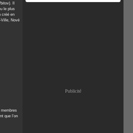
itov). Il
u le plus
n créé en
-Ville, Nové
Publicité
es membres
nt que l’on