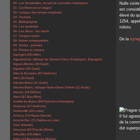
Nulle visit
00- Les Sentinelles, recueil de nouvelles initiatiques
01- Conférences et stages
est considé
02- Lexique des termes employés
élevé du qu
03- Youtube
1254, appel
04- Bibliographie
05- Les symboles
město.
06- Les dieux - les saints
07- Vierges noires
De la
syna
08- Arbres remarquables
09- Textes - poésies
10- Pierres et cristaux
Agonges (03-Allier)
Aiguamúrcia, abbaye de Santes-Creus (Catalogne, Espagne)
Aigues-Mortes (30-Gard)
Aiguèze (30-Gard)
Alba la Romaine (07-Ardèche)
Alès (30-Gard)
Alet-les-Bains (11-Aude)
Alet-les-Bains, abbaye Notre-Dame d'Aleth (11-Aude)
Aleyrac (26-Drôme)
Altorf (67-Bas-Rhin)
Amélie-les-Bains (66-Pyrénées-Orientales)
Andance (07-Ardèche)
Andonville (45-Loiret)
Annecy (74-Haute-Savoie)
Il fut agra
Anzy-le-Duc (71-Saône-et-Loire)
de la commu
Aran (Irlande)
dut superpo
Arconsat (63-Puy-de-Dôme)
Arfeuilles (03-Allier)
Arles (13-Bouches-du-Rhône)