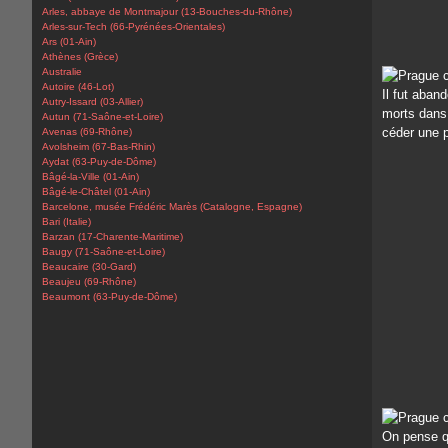
Arles, abbaye de Montmajour (13-Bouches-du-Rhône)
Arles-sur-Tech (66-Pyrénées-Orientales)
Ars (01-Ain)
Athènes (Grèce)
Australie
Autoire (46-Lot)
Il fut aban
Autry-Issard (03-Allier)
morts dans 
Autun (71-Saône-et-Loire)
céder une p
Avenas (69-Rhône)
Avolsheim (67-Bas-Rhin)
Aydat (63-Puy-de-Dôme)
Bâgé-la-Ville (01-Ain)
Bâgé-le-Châtel (01-Ain)
Barcelone, musée Frédéric Marès (Catalogne, Espagne)
Bari (Italie)
Barzan (17-Charente-Maritime)
Baugy (71-Saône-et-Loire)
Beaucaire (30-Gard)
Beaujeu (69-Rhône)
Beaumont (63-Puy-de-Dôme)
On pense qu