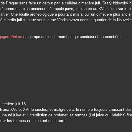
e de Prague sans faire un détour par le célèbre cimetière juif (Starý židovský hřb
ré comme la plus ancienne nécropole juive, implantée au XVe siècle sur le lie
artier. Une fouille archéologique a pourtant mis à jour un cimetière plus ancie
é « jardin juif », situé sous la rue Vladislavova dans le quartier de la Nouvelle
gogue Pinkas
on grimpe quelques marches qui conduisent au cimetière.
ndi aux XVe et XVIIIe siècles, et malgré cela, le nombre toujours croissant d
nauté juive et l’interdiction de profaner les tombes (Loi juive ou Halakha) fire
ser les tombes en rajoutant de la terre.