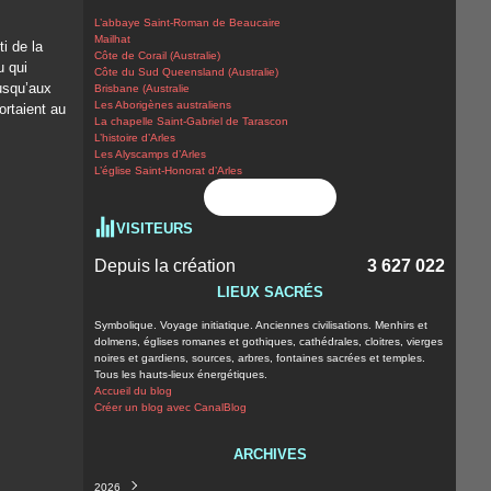
L’abbaye Saint-Roman de Beaucaire
Mailhat
i de la
Côte de Corail (Australie)
u qui
Côte du Sud Queensland (Australie)
jusqu’aux
Brisbane (Australie
Les Aborigènes australiens
ortaient au
La chapelle Saint-Gabriel de Tarascon
L’histoire d’Arles
Les Alyscamps d’Arles
L’église Saint-Honorat d’Arles
Flux RSS
VISITEURS
Depuis la création
3 627 022
LIEUX SACRÉS
Symbolique. Voyage initiatique. Anciennes civilisations. Menhirs et
dolmens, églises romanes et gothiques, cathédrales, cloitres, vierges
noires et gardiens, sources, arbres, fontaines sacrées et temples.
Tous les hauts-lieux énergétiques.
Accueil du blog
Créer un blog avec CanalBlog
ARCHIVES
2026