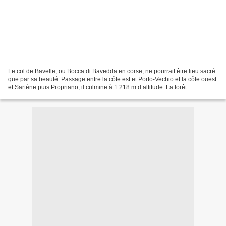
Le col de Bavelle, ou Bocca di Bavedda en corse, ne pourrait être lieu sacré
que par sa beauté. Passage entre la côte est et Porto-Vechio et la côte ouest
et Sartène puis Propriano, il culmine à 1 218 m d’altitude. La forêt
majestueuse alentour est composée...