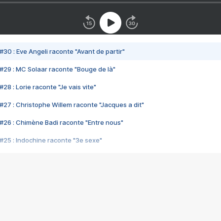
#30 : Eve Angeli raconte "Avant de partir"
#29 : MC Solaar raconte "Bouge de là"
28 : Lorie raconte "Je vais vite"
#27 : Christophe Willem raconte "Jacques a dit"
#26 : Chimène Badi raconte "Entre nous"
#25 : Indochine raconte "3e sexe"
#24 : Zaho raconte "C'est chelou"
#23 : Patrick Bruel raconte "Au café des délices"
#22 : Kyo raconte "Le chemin"
#21 : Nolwenn Leroy raconte "Cassé"