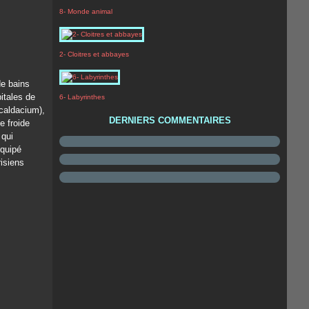
8- Monde animal
2- Cloitres et abbayes
de bains
itales de
6- Labyrinthes
(caldacium),
DERNIERS COMMENTAIRES
e froide
 qui
équipé
risiens