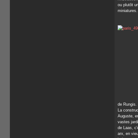
ou plutôt u
miniatures.
de Rungis. 
La construc
Auguste, en
vastes jard
de Laas, c'e
arx, en vieu