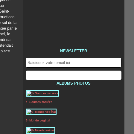
qué
Saint-
tructions
 sol de la
tée par le
hel, le
midi sa
étendait
 place
NEWSLETTER
ALBUMS PHOTOS
5- Sources sacrées
9- Monde végétal