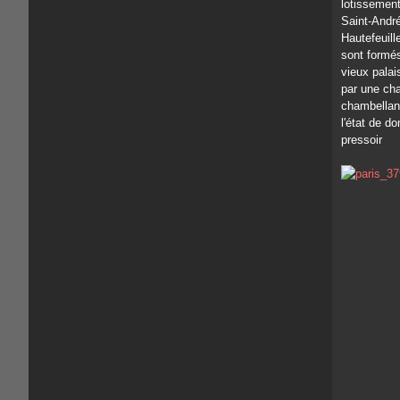
lotissement
Saint-André
Hautefeuill
sont formé
vieux palai
par une cha
chambellan 
l'état de do
pressoir