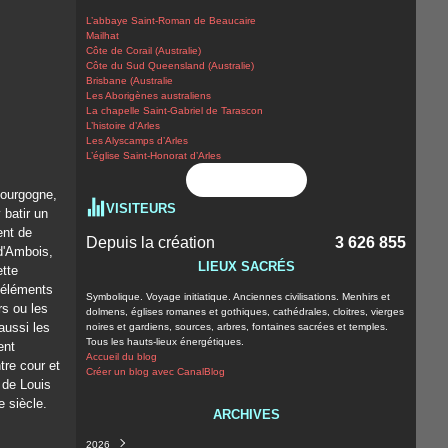
L’abbaye Saint-Roman de Beaucaire
Mailhat
Côte de Corail (Australie)
Côte du Sud Queensland (Australie)
Brisbane (Australie
Les Aborigènes australiens
La chapelle Saint-Gabriel de Tarascon
L’histoire d’Arles
Les Alyscamps d’Arles
L’église Saint-Honorat d’Arles
Flux RSS
Bourgogne,
VISITEURS
 batir un
ent de
Depuis la création
3 626 855
d'Ambois,
LIEUX SACRÉS
ette
 éléments
Symbolique. Voyage initiatique. Anciennes civilisations. Menhirs et
rs ou les
dolmens, églises romanes et gothiques, cathédrales, cloitres, vierges
aussi les
noires et gardiens, sources, arbres, fontaines sacrées et temples.
Tous les hauts-lieux énergétiques.
ent
Accueil du blog
tre cour et
Créer un blog avec CanalBlog
e de Louis
 siècle.
ARCHIVES
2026