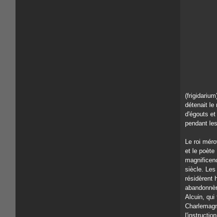
(frigidariu
détenait le
d'égouts et
pendant le
Le roi méro
et le poète
magnifice
siècle. Les
résidèrent 
abandonnère
Alcuin, qui
Charlemagn
l'instructio