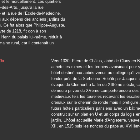
 et le morcellement. Les quartiers
-des-Arts, jusqu'à la rue
e et la rue de l'École-de-Médecine,
s aux dépens des anciens jardins du
s. Ce fut alors que Philippe-Auguste,
rte de 1218, fit don à son
Henri du palais lui-même, réduit à
maine rural, car il contenait un
Vers 1330, Pierre de Châlus, abbé de Cluny-en-
achète les ruines et les terrains avoisinant pour y
hôtel destiné aux abbés venus au collège qu'il vi
fonder près de la Sorbonne. Rebâti par Jacques 
êveque de Clermont à la fin du XIIIème siècle, c
demeure privée du XVème comporte encore des
médiévaux tels les tourelles recevant les escalie
crénaux sur le chemin de ronde mais il préfigure 
futurs hôtels particuliers parisiens avec un bâtim
construit sur un plan en U et un corps du logis en
jardin. L'hôtel accueille Marie d'Angleterre, veuv
XII, en 1515 puis les nonces du pape au XVIIème