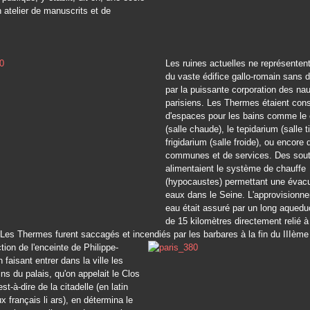
n atelier de manuscrits et de
Les ruines actuelles ne représentent
du vaste édifice gallo-romain sans d
par la puissante corporation des na
parisiens. Les Thermes étaient cons
d'espaces pour les bains comme le 
(salle chaude), le tepidarium (salle t
frigidarium (salle froide), ou encore
communes et de services. Des sout
alimentaient le système de chauffe
(hypocaustes) permettant une évac
eaux dans le Seine. L'approvisionn
eau était assuré par un long aquedu
de 15 kilomètres directement relié à 
Les Thermes furent saccagés et incendiés par les barbares à la fin du IIIème 
tion de l'enceinte de Philippe-
 faisant entrer dans la ville les
ins du palais, qu'on appelait le Clos
st-à-dire de la citadelle (en latin
x français li ars), en détermina le