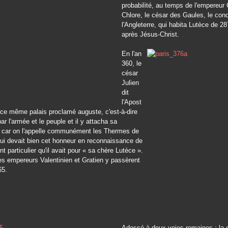
probabilité, au temps de l'empereur
Chlore, le césar des Gaules, le con
l'Angleterre, qui habita Lutèce de 2
après Jésus-Christ.
En l'an
360, le
césar
Julien
dit
l'Apost
 ce même palais proclamé auguste, c'est-à-dire
ar l'armée et le peuple et il y attacha sa
car on l'appelle communément les Thermes de
lui devait bien cet honneur en reconnaissance de
nt particulier qu'il avait pour « sa chère Lutèce ».
les empereurs Valentinien et Gratien y passèrent
65.
Adossé à deux voies romaines : la 