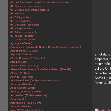
00- Les Sentinelles, recueil de nouvelles initiatiques
01- Conférences et stages
02- Lexique des termes employés
03- Youtube
04- Bibliographie
05- Les symboles
06- Les dieux - les saints
07- Vierges noires
08- Arbres remarquables
09- Textes - poésies
10- Pierres et cristaux
Agonges (03-Allier)
Aiguamúrcia, abbaye de Santes-Creus (Catalogne, Espagne)
Aigues-Mortes (30-Gard)
at fut dans
Aiguèze (30-Gard)
Alba la Romaine (07-Ardèche)
empereur, p
Alès (30-Gard)
renommée, 
Alet-les-Bains (11-Aude)
Julien. On 
Alet-les-Bains, abbaye Notre-Dame d'Aleth (11-Aude)
l'attacheme
Aleyrac (26-Drôme)
Altorf (67-Bas-Rhin)
Après lui, 
Amélie-les-Bains (66-Pyrénées-Orientales)
l'hiver de 3
Andance (07-Ardèche)
Andonville (45-Loiret)
Annecy (74-Haute-Savoie)
Anzy-le-Duc (71-Saône-et-Loire)
Aran (Irlande)
Arconsat (63-Puy-de-Dôme)
Arfeuilles (03-Allier)
Arles (13-Bouches-du-Rhône)