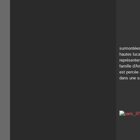
surmontées 
hautes luca
représenten
famille d'A
est percée
dans une s