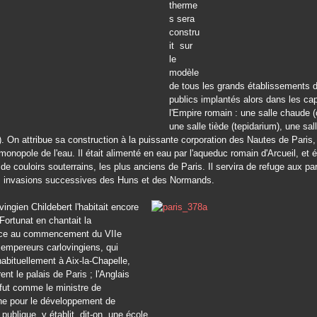
therme
s sera
constru
it sur
le
modèle
de tous les grands établissements 
publics implantés alors dans les cap
l'Empire romain : une salle chaude 
une salle tiède (tepidarium), une sall
m). On attribue sa construction à la puissante corporation des Nautes de Paris,
 monopole de l'eau. Il était alimenté en eau par l'aqueduc romain d'Arcueil, et 
 de couloirs souterrains, les plus anciens de Paris. Il servira de refuge aux pa
s invasions successives des Huns et des Normands.
vingien Childebert l'habitait encore
 Fortunat en chantait la
nce au commencement du VIIe
 empereurs carlovingiens, qui
habituellement à Aix-la-Chapelle,
nt le palais de Paris ; l'Anglais
 fut comme le ministre de
e pour le développement de
n publique, y établit, dit-on, une école