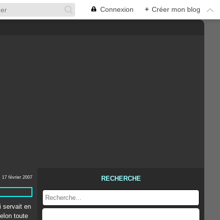
Connexion
+
Créer mon blog
17 février 2007
RECHERCHE
 servait en
elon toute