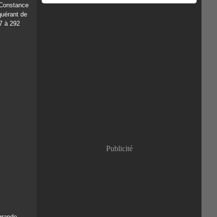
 Constance
quérant de
87 à 292
Publicité
grande