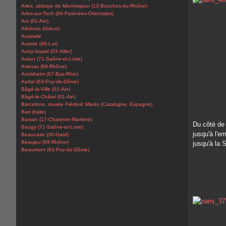
Arles, abbaye de Montmajour (13-Bouches-du-Rhône)
Arles-sur-Tech (66-Pyrénées-Orientales)
Ars (01-Ain)
Athènes (Grèce)
Australie
Autoire (46-Lot)
Autry-Issard (03-Allier)
Autun (71-Saône-et-Loire)
Avenas (69-Rhône)
Avolsheim (67-Bas-Rhin)
Aydat (63-Puy-de-Dôme)
Bâgé-la-Ville (01-Ain)
Bâgé-le-Châtel (01-Ain)
Barcelone, musée Frédéric Marès (Catalogne, Espagne)
Bari (Italie)
Barzan (17-Charente-Maritime)
Du côté de 
Baugy (71-Saône-et-Loire)
jusqu'à l'e
Beaucaire (30-Gard)
Beaujeu (69-Rhône)
jusqu'à la 
Beaumont (63-Puy-de-Dôme)