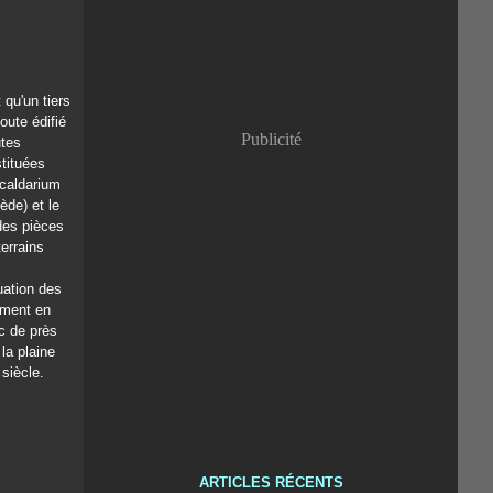
 qu'un tiers
oute édifié
Publicité
utes
tituées
caldarium
iède) et le
 des pièces
errains
uation des
ement en
c de près
la plaine
siècle.
ARTICLES RÉCENTS