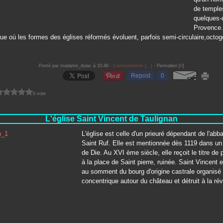
de temple
quelques-
Provence.
que où les formes des églises réformés évoluent, parfois semi-circulaire,octo
Posté par madame_dulac à 10:48 -
Commentaires [
…
]
- Permalien [
#
]
Repost
0
0 vote
L'église Saint Vincent de Taulignan
L'église est celle d'un prieuré dépendant de l'abb
Saint Ruf. Elle est mentionnée dès 1119 dans un 
de Die. Au XVI ème siècle, elle reçoit le titre de 
à la place de Saint pierre, ruinée. Saint Vincent e
au somment du bourg d'origine castrale organisé
concentrique autour du château et détruit à la rév