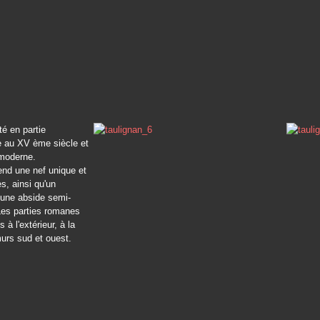
té en partie
e au XV ème siècle et
 moderne.
end une nef unique et
s, ainsi qu'un
 une abside semi-
 Les parties romanes
s à l'extérieur, à la
urs sud et ouest.