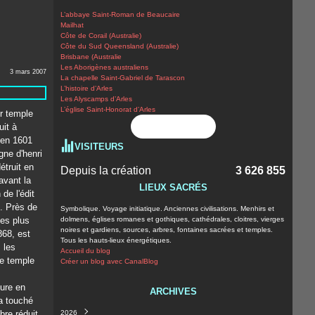
L’abbaye Saint-Roman de Beaucaire
Mailhat
Côte de Corail (Australie)
Côte du Sud Queensland (Australie)
Brisbane (Australie
Les Aborigènes australiens
3 mars 2007
La chapelle Saint-Gabriel de Tarascon
L’histoire d’Arles
Les Alyscamps d’Arles
L’église Saint-Honorat d’Arles
r temple
Flux RSS
uit à
 en 1601
VISITEURS
gne d'henri
détruit en
Depuis la création
3 626 855
avant la
LIEUX SACRÉS
 de l'édit
. Près de
Symbolique. Voyage initiatique. Anciennes civilisations. Menhirs et
les plus
dolmens, églises romanes et gothiques, cathédrales, cloitres, vierges
noires et gardiens, sources, arbres, fontaines sacrées et temples.
868, est
Tous les hauts-lieux énergétiques.
s les
Accueil du blog
le temple
Créer un blog avec CanalBlog
ture en
ARCHIVES
a touché
bre réduit
2026