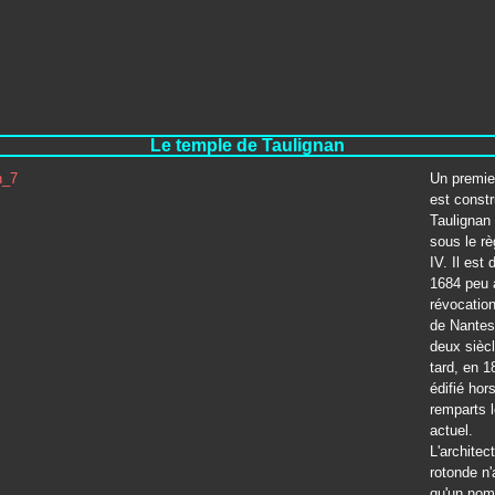
Le temple de Taulignan
Un premie
est constr
Taulignan
sous le rè
IV. Il est 
1684 peu 
révocation
de Nantes
deux sièc
tard, en 1
édifié hor
remparts 
actuel.
L'architec
rotonde n'
qu'un nom