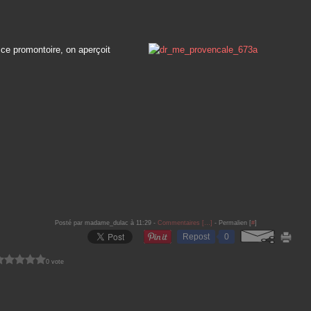
ce promontoire, on aperçoit
Posté par madame_dulac à 11:29 -
Commentaires [
…
]
- Permalien [
#
]
Repost
0
0 vote