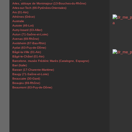
Arles, abbaye de Montmajour (13-Bouches-du-Rhône)
Arles-sur-Tech (66-Pyrénées-Orientales)
Ars (01-Ain)
Athènes (Grèce)
Australie
Autoire (46-Lot)
Autry-Issard (03-Allier)
Autun (71-Saône-et-Loire)
Avenas (69-Rhône)
Avolsheim (67-Bas-Rhin)
Aydat (63-Puy-de-Dôme)
Bâgé-la-Ville (01-Ain)
Bâgé-le-Châtel (01-Ain)
Barcelone, musée Frédéric Marès (Catalogne, Espagne)
Bari (Italie)
Barzan (17-Charente-Maritime)
Baugy (71-Saône-et-Loire)
Beaucaire (30-Gard)
Beaujeu (69-Rhône)
Beaumont (63-Puy-de-Dôme)