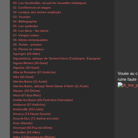
00- Les Sentinelles, recueil de nouvelles initiatiques
01- Conférences et stages
02- Lexique des termes employés
03- Youtube
04- Bibliographie
05- Les symboles
06- Les dieux - les saints
07- Vierges noires
08- Arbres remarquables
09- Textes - poésies
10- Pierres et cristaux
Agonges (03-Allier)
Aiguamúrcia, abbaye de Santes-Creus (Catalogne, Espagne)
Aigues-Mortes (30-Gard)
Aiguèze (30-Gard)
Alba la Romaine (07-Ardèche)
Vouée au cu
Alès (30-Gard)
ruine faute 
Alet-les-Bains (11-Aude)
Alet-les-Bains, abbaye Notre-Dame d'Aleth (11-Aude)
Aleyrac (26-Drôme)
Altorf (67-Bas-Rhin)
Amélie-les-Bains (66-Pyrénées-Orientales)
Andance (07-Ardèche)
Andonville (45-Loiret)
Annecy (74-Haute-Savoie)
Anzy-le-Duc (71-Saône-et-Loire)
Aran (Irlande)
Arconsat (63-Puy-de-Dôme)
Arfeuilles (03-Allier)
Arles (13-Bouches-du-Rhône)