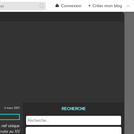
Connexion
+
Créer mon blog
3 mars 2007
RECHERCHE
à nef unique
ruite au XII