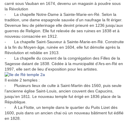
carré sous Vauban en 1674, devenu un magasin à poudre sous
la Révolution
- La chapelle Notre-Dame à Sainte-Marie-en-Ré. Selon la
tradition, une dame espagnole sauvée d’un naufrage la fit ériger.
Devenue lieu de pèlerinage elle devint prieuré en 1236 jusqu’aux
guerres de Religion. Elle fut relevée de ses ruines en 1838 et à
nouveau consacrée en 1912.
- La chapelle Saint-Sauveur à Sainte-Marie-en-Ré. Construite
à la fin du Moyen-âge, ruinée en 1604, elle fut démolie après la
Révolution et rebâtie en 1913.
- La chapelle du couvent de la congrégation des Filles de la
Sagesse datant de 1838. Cédée à la municipalité d’Ars-en-Ré en
1997, elle sert de lieu d’exposition pour les artistes.
Il existe 2 temples :
- Plusieurs lieux de culte à Saint-Martin dès 1560, puis seule
l’ancienne église Saint-Louis, ancien couvent des Capucins,
jusqu’en 1811. Le nouveau temple fut érigé en 1836 place de la
République.
- À La Flotte, un temple dans le quartier du Puits Lizet dès
1600, puis dans un ancien chai où un nouveau bâtiment fut édifié
en 1828.