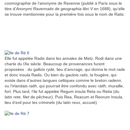
cosmographie
de l’anonyme de Ravenne (publié à Paris sous le
titre d'
Anonymi Ravennatis de geographia libri V
en 1688), qu’elle
se trouve mentionnée pour la première fois sous le nom de Ratis.
Elle fut appelée Radis dans les annales de Metz, Rodi dans une
charte du IXe siècle. Beaucoup de provenances furent
proposées : du gallois
ryde
, lieu d’ancrage, qui donna le mot rade
et donc insula Radis. Ou bien du gaulois
ratis
, la fougère, qui
existe dans d’autres langues celtiques comme le breton
radenn
,
ou l’irlandais
raith
, qui pourrait être confondu avec
ràith
, muraille,
fort. Plus tard, l’ile fut appelée Regum insula Reta ou Retia (du
latin
rete
, filet de pêcheur). Puis Rea, Reacum et Reorum Insula,
lieu d’exil pour les criminels (du latin
reus
, accusé).