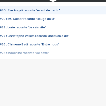
#30 : Eve Angeli raconte "Avant de partir"
#29 : MC Solaar raconte "Bouge de là"
28 : Lorie raconte "Je vais vite"
#27 : Christophe Willem raconte "Jacques a dit"
#26 : Chimène Badi raconte "Entre nous"
#25 : Indochine raconte "3e sexe"
#24 : Zaho raconte "C'est chelou"
#23 : Patrick Bruel raconte "Au café des délices"
#22 : Kyo raconte "Le chemin"
#21 : Nolwenn Leroy raconte "Cassé"
#20 : Patrick Hernandez raconte "Born to be alive"
#19 : Lorie raconte "Près de moi"