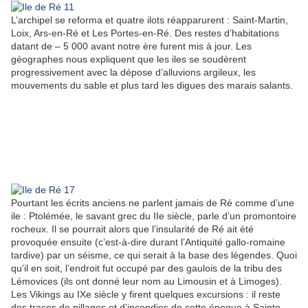
L’archipel se reforma et quatre ilots réapparurent : Saint-Martin,
Loix, Ars-en-Ré et Les Portes-en-Ré. Des restes d’habitations
datant de – 5 000 avant notre ère furent mis à jour. Les
géographes nous expliquent que les iles se soudèrent
progressivement avec la dépose d’alluvions argileux, les
mouvements du sable et plus tard les digues des marais salants.
Pourtant les écrits anciens ne parlent jamais de Ré comme d’une
ile : Ptolémée, le savant grec du IIe siècle, parle d’un promontoire
rocheux. Il se pourrait alors que l’insularité de Ré ait été
provoquée ensuite (c’est-à-dire durant l’Antiquité gallo-romaine
tardive) par un séisme, ce qui serait à la base des légendes. Quoi
qu’il en soit, l’endroit fut occupé par des gaulois de la tribu des
Lémovices (ils ont donné leur nom au Limousin et à Limoges).
Les Vikings au IXe siècle y firent quelques excursions : il reste
des traces de pillages et d’incendies de cette époque à Sainte-