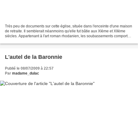
Très peu de documents sur cette église, située dans l'enceinte d'une maison
de retraite. Il semblerait néanmoins qu'elle fut bâtie aux XIème et XIIème
siècles. Appartenant à l'art roman rhodanien, les soubassements comportent
des pierres de remploi antiques....
L'autel de la Baronnie
Publié le 08/07/2009 à 22:57
Par
madame_dulac