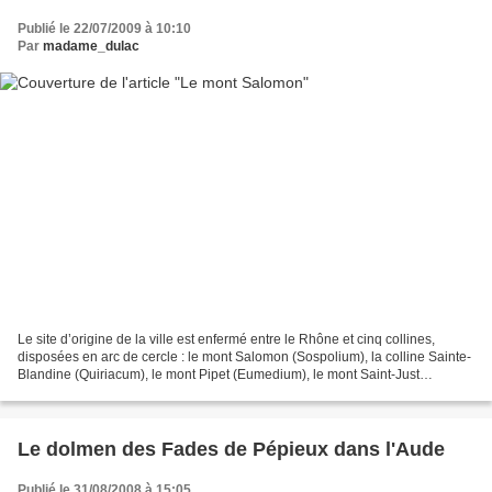
Publié le 22/07/2009 à 10:10
Par
madame_dulac
Le site d’origine de la ville est enfermé entre le Rhône et cinq collines,
disposées en arc de cercle : le mont Salomon (Sospolium), la colline Sainte-
Blandine (Quiriacum), le mont Pipet (Eumedium), le mont Saint-Just
(Crappum) et le mont Arnaud (Prompaeciacum)....
Le dolmen des Fades de Pépieux dans l'Aude
Publié le 31/08/2008 à 15:05