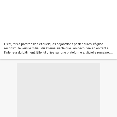
C'est, mis à part l'abside et quelques adjonctions postérieures, l'église
reconstruite vers le milieu du XIIème siècle que l'on découvre en entrant à
l'intérieur du bâtiment. Elle fut difiée sur une plateforme artificielle romaine,
dont un passage voûté...