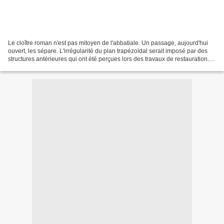
Le cloître roman n'est pas mitoyen de l'abbatiale. Un passage, aujourd'hui
ouvert, les sépare. L'irrégularité du plan trapézoïdal serait imposé par des
structures antérieures qui ont été perçues lors des travaux de restauration.
Le mur nord avec ses lits...