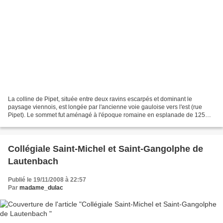
La colline de Pipet, située entre deux ravins escarpés et dominant le
paysage viennois, est longée par l'ancienne voie gauloise vers l'est (rue
Pipet). Le sommet fut aménagé à l'époque romaine en esplanade de 125m
par 87, entourée de colonnades et terminée...
Collégiale Saint-Michel et Saint-Gangolphe de
Lautenbach
Publié le 19/11/2008 à 22:57
Par
madame_dulac