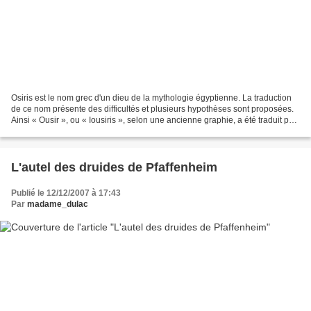
Osiris est le nom grec d'un dieu de la mythologie égyptienne. La traduction
de ce nom présente des difficultés et plusieurs hypothèses sont proposées.
Ainsi « Ousir », ou « Iousiris », selon une ancienne graphie, a été traduit par
« Siège de l'Œil » (du...
L'autel des druides de Pfaffenheim
Publié le 12/12/2007 à 17:43
Par
madame_dulac