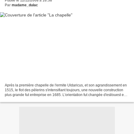
Publié le 12/12/2008 à 16:58
Par
madame_dulac
Après la première chapelle de l'ermite Uldaricus, et son agrandissement en
1515, le flot des pèlerins s'intensifiant toujours, une nouvelle construction
plus grande fut entreprise en 1685. L'orientation fut changée d'est/ouest en
nord/sud à cause de la...