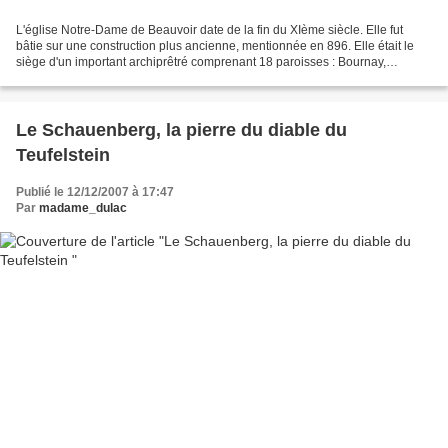
L'église Notre-Dame de Beauvoir date de la fin du XIème siècle. Elle fut
bâtie sur une construction plus ancienne, mentionnée en 896. Elle était le
siège d'un important archiprêtré comprenant 18 paroisses : Bournay,
Chalon-Saint-Michel, Charantonnay,...
Le Schauenberg, la pierre du diable du
Teufelstein
Publié le 12/12/2007 à 17:47
Par
madame_dulac