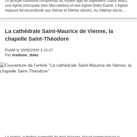
Le groupe cathédral comprenait au moyen âge un baptistère (Saint-Jean),
une église principale (des Maccabées) et une église Notre-Dame. L'église
majeure fut reconstruite aux XIème et XIIème siècles. Au XIIIème siècle,
l'archevêque Jean de Bernin agrandit...
La cathédrale Saint-Maurice de Vienne, la
chapelle Saint-Théodore
Publié le 20/08/2009 à 16:27
Par
madame_dulac
Le portail, autrefois surmonté de trois blasons, faisait communiquer la