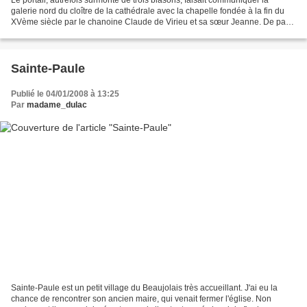
galerie nord du cloître de la cathédrale avec la chapelle fondée à la fin du
XVème siècle par le chanoine Claude de Virieu et sa sœur Jeanne. De part
et d'autre, des inscriptions...
Sainte-Paule
Publié le 04/01/2008 à 13:25
Par
madame_dulac
Sainte-Paule est un petit village du Beaujolais très accueillant. J'ai eu la
chance de rencontrer son ancien maire, qui venait fermer l'église. Non