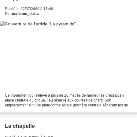
Publié le 22/07/2009 à 15:48
Par
madame_dulac
Ce monument qui s'élève à plus de 20 mètres de hauteur se dressait en
place centrale du cirque, lieu réservé aux courses de chars. Son
emplacement sur une plate-forme axiale (barrière centrale séparant les deux
côtés de l'hippodrome) a été confirmé par...
La chapelle