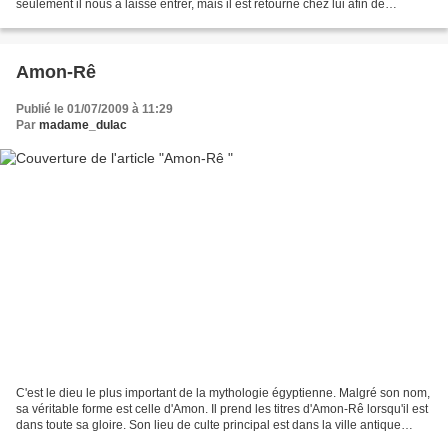
seulement il nous a laissé entrer, mais il est retourné chez lui afin de
rapporter les clés de la sacristie...
Amon-Rê
Publié le 01/07/2009 à 11:29
Par
madame_dulac
C'est le dieu le plus important de la mythologie égyptienne. Malgré son nom,
sa véritable forme est celle d'Amon. Il prend les titres d'Amon-Rê lorsqu'il est
dans toute sa gloire. Son lieu de culte principal est dans la ville antique
d'Ouaset, ou Louxor...