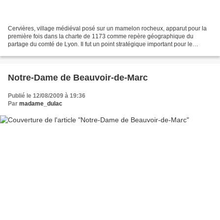
Cervières, village médiéval posé sur un mamelon rocheux, apparut pour la
première fois dans la charte de 1173 comme repère géographique du
partage du comté de Lyon. Il fut un point stratégique important pour le
contrôle du Grand chemin de Forez en direction...
Notre-Dame de Beauvoir-de-Marc
Publié le 12/08/2009 à 19:36
Par
madame_dulac