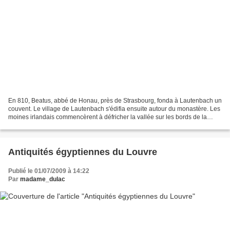
En 810, Beatus, abbé de Honau, près de Strasbourg, fonda à Lautenbach un
couvent. Le village de Lautenbach s'édifia ensuite autour du monastère. Les
moines irlandais commencèrent à défricher la vallée sur les bords de la
Lauch, puis à construire la première...
Antiquités égyptiennes du Louvre
Publié le 01/07/2009 à 14:22
Par
madame_dulac