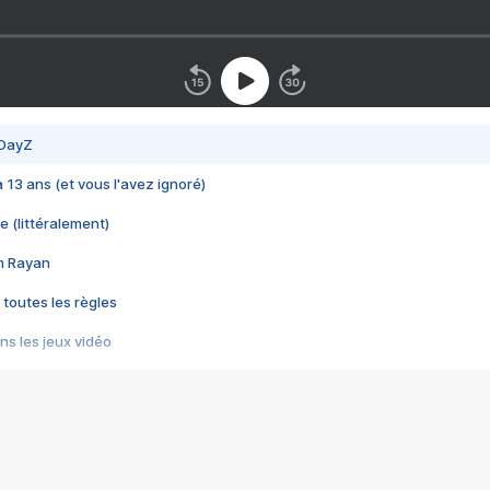
 DayZ
 a 13 ans (et vous l'avez ignoré)
e (littéralement)
im Rayan
 toutes les règles
s les jeux vidéo
us choquant de Rockstar ? - Le scandale BULLY
e plus moche de Steam
du RÊVE tourne au CAUCHEMAR