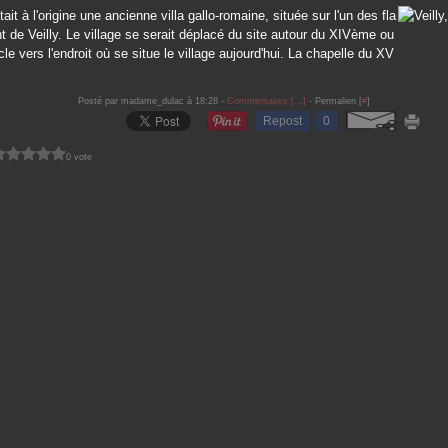
tait à l'origine une ancienne villa gallo-romaine, située sur l'un des fla
 de Veilly. Le village se serait déplacé du site autour du XIVème ou
e vers l'endroit où se situe le village aujourd'hui. La chapelle du XV
Posté par madame_dulac à 18:28 -
Commentaires [
…
]
- Permalien [
#
]
Repost
0
0 vote