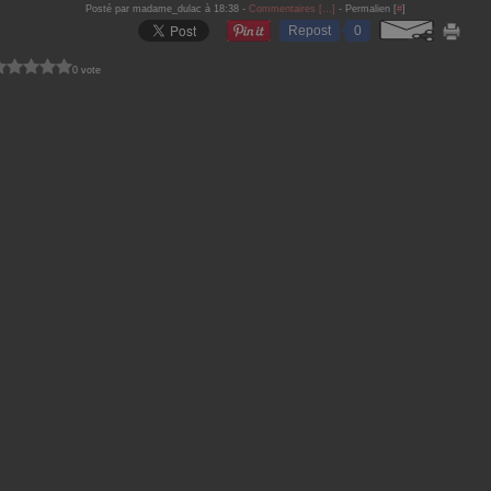
Posté par madame_dulac à 18:38 -
Commentaires [
…
]
- Permalien [
#
]
Repost
0
0 vote