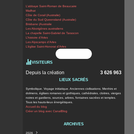
L’abbaye Saint-Roman de Beaucaire
Mailhat
Côte de Corail (Australie)
Côte du Sud Queensland (Australie)
Brisbane (Australie
Les Aborigènes australiens
La chapelle Saint-Gabriel de Tarascon
L’histoire d’Arles
Les Alyscamps d’Arles
L’église Saint-Honorat d’Arles
Flux RSS
VISITEURS
Depuis la création
3 626 963
LIEUX SACRÉS
Symbolique. Voyage initiatique. Anciennes civilisations. Menhirs et
dolmens, églises romanes et gothiques, cathédrales, cloitres, vierges
noires et gardiens, sources, arbres, fontaines sacrées et temples.
Tous les hauts-lieux énergétiques.
Accueil du blog
Créer un blog avec CanalBlog
ARCHIVES
2026