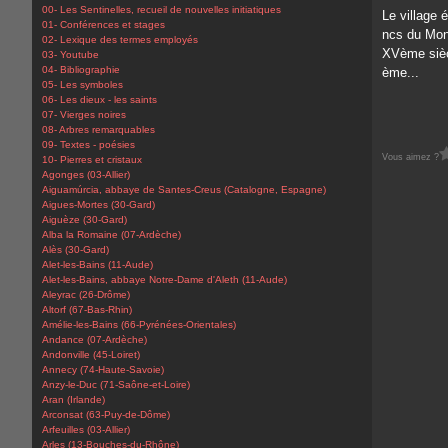
00- Les Sentinelles, recueil de nouvelles initiatiques
Le village é
01- Conférences et stages
ncs du Mont
02- Lexique des termes employés
XVème siècl
03- Youtube
04- Bibliographie
ème...
05- Les symboles
06- Les dieux - les saints
07- Vierges noires
08- Arbres remarquables
09- Textes - poésies
Vous aimez ?
10- Pierres et cristaux
Agonges (03-Allier)
Aiguamúrcia, abbaye de Santes-Creus (Catalogne, Espagne)
Aigues-Mortes (30-Gard)
Aiguèze (30-Gard)
Alba la Romaine (07-Ardèche)
Alès (30-Gard)
Alet-les-Bains (11-Aude)
Alet-les-Bains, abbaye Notre-Dame d'Aleth (11-Aude)
Aleyrac (26-Drôme)
Altorf (67-Bas-Rhin)
Amélie-les-Bains (66-Pyrénées-Orientales)
Andance (07-Ardèche)
Andonville (45-Loiret)
Annecy (74-Haute-Savoie)
Anzy-le-Duc (71-Saône-et-Loire)
Aran (Irlande)
Arconsat (63-Puy-de-Dôme)
Arfeuilles (03-Allier)
Arles (13-Bouches-du-Rhône)