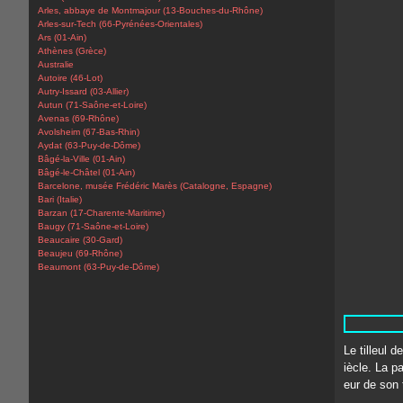
Arles, abbaye de Montmajour (13-Bouches-du-Rhône)
Arles-sur-Tech (66-Pyrénées-Orientales)
Ars (01-Ain)
Athènes (Grèce)
Australie
Autoire (46-Lot)
Autry-Issard (03-Allier)
Autun (71-Saône-et-Loire)
Avenas (69-Rhône)
Avolsheim (67-Bas-Rhin)
Aydat (63-Puy-de-Dôme)
Bâgé-la-Ville (01-Ain)
Bâgé-le-Châtel (01-Ain)
Barcelone, musée Frédéric Marès (Catalogne, Espagne)
Bari (Italie)
Barzan (17-Charente-Maritime)
Baugy (71-Saône-et-Loire)
Beaucaire (30-Gard)
Beaujeu (69-Rhône)
Beaumont (63-Puy-de-Dôme)
Le tilleul d
iècle. La pa
eur de son 