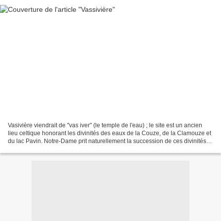
Vasivière viendrait de ''vas iver" (le temple de l'eau) ; le site est un ancien
lieu celtique honorant les divinités des eaux de la Couze, de la Clamouze et
du lac Pavin. Notre-Dame prit naturellement la succession de ces divinités,
comme source de vie...