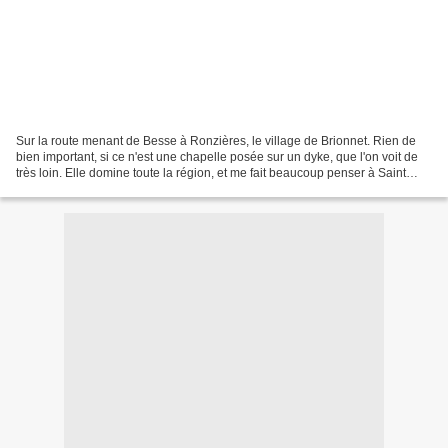
Sur la route menant de Besse à Ronzières, le village de Brionnet. Rien de
bien important, si ce n'est une chapelle posée sur un dyke, que l'on voit de
très loin. Elle domine toute la région, et me fait beaucoup penser à Saint
Michel d'Aiguilhe. Là aussi,...