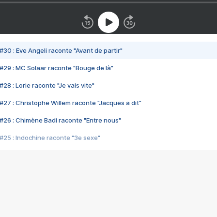
#30 : Eve Angeli raconte "Avant de partir"
#29 : MC Solaar raconte "Bouge de là"
28 : Lorie raconte "Je vais vite"
#27 : Christophe Willem raconte "Jacques a dit"
#26 : Chimène Badi raconte "Entre nous"
#25 : Indochine raconte "3e sexe"
#24 : Zaho raconte "C'est chelou"
#23 : Patrick Bruel raconte "Au café des délices"
#22 : Kyo raconte "Le chemin"
#21 : Nolwenn Leroy raconte "Cassé"