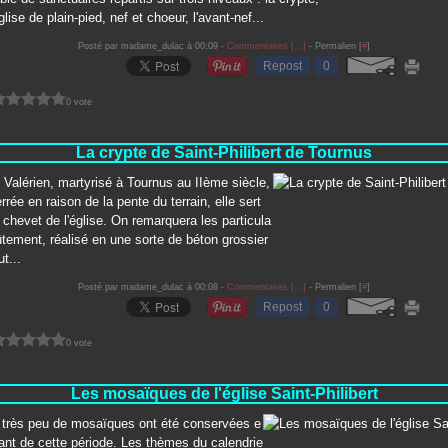
lise de plain-pied, nef et choeur, l'avant-nef...
Posté par madame_dulac à 00:09 -
Commentaires [
…
]
- Permalien [
#
]
Repost
0
0 vote
La crypte de Saint-Philibert de Tournus
 Valérien, martyrisé à Tournus au IIème siècle,
rrée en raison de la pente du terrain, elle sert
 chevet de l'église. On remarquera les particula
ûtement, réalisé en une sorte de béton grossier
ut...
Posté par madame_dulac à 00:08 -
Commentaires [
…
]
- Permalien [
#
]
Repost
0
0 vote
Les mosaïques de l'église Saint-Philibert
 très peu de mosaïques ont été conservées e
ant de cette période. Les thèmes du calendrie