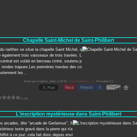
Chapelle Saint-Michel de Saint-Philibert
u narthex se situe la chapelle Saint Michel, q
 également trois vaisseaux de trois travées. L
central est voûté en berceau cintré, soutenu p
s rondes trapues.Les premières travées des co
utiennent les...
Posté par madame_dulac à 00:05 -
Commentaires [
…
]
- Permalien [
#
]
Repost
0
0 vote
L'inscription mystérieuse dans Saint-Philibert
es arcades, dite "arcade de Gerlannus", fi
térieux texte gravé dans la pierre qui n'a
hiffré à ce jour; cela fait donc depuis envi