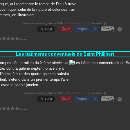
iaque, qui représente le temps de Dieu à trave
 cosmique, celui de la nature et celui des trav
mes, en illustraient...
Posté par madame_dulac à 00:07 -
Commentaires [
…
]
- Permalien [
#
]
Repost
0
0 vote
Les bâtiments conventuels de Saint Philibert
entrepris dès le milieu du Xlème siècle : au
tre, dont la galerie septentrionale vient
 l'église (seule des quatre galeries subsist
'hui), s'étend dans un premier temps l'aile
avec le parloir (ancien...
Posté par madame_dulac à 00:06 -
Commentaires [
…
]
- Permalien [
#
]
Repost
0
0 vote