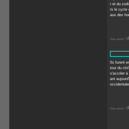
r et du zod
rs le cycle
aux des hom
Vous aimez ?
Ils furent 
tour du cloî
s'accoler à
ant aujourd
occidentale 
Vous aimez ?