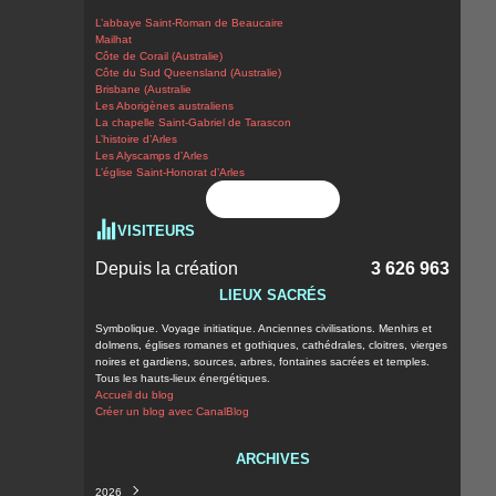
L’abbaye Saint-Roman de Beaucaire
Mailhat
Côte de Corail (Australie)
Côte du Sud Queensland (Australie)
Brisbane (Australie
Les Aborigènes australiens
La chapelle Saint-Gabriel de Tarascon
L’histoire d’Arles
Les Alyscamps d’Arles
L’église Saint-Honorat d’Arles
Flux RSS
VISITEURS
Depuis la création
3 626 963
LIEUX SACRÉS
Symbolique. Voyage initiatique. Anciennes civilisations. Menhirs et
dolmens, églises romanes et gothiques, cathédrales, cloitres, vierges
noires et gardiens, sources, arbres, fontaines sacrées et temples.
Tous les hauts-lieux énergétiques.
Accueil du blog
Créer un blog avec CanalBlog
ARCHIVES
2026