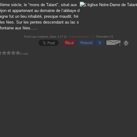
Ième siècle, le "mons de Talant", situé aux
ijon et appartenant au domaine de l’abbaye d
igne fut un lieu inhabité, presque maudit, fré
les fées. Sur les pentes descendant au lac s
fontaine aux fées......
Posté par madame_dulac à 17:11 -
Commentaires [
…
]
- Permalien [
#
]
Repost
0
0 vote