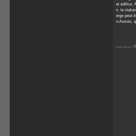
et édifice.
n, la statu
erge peut ê
n-Auxois, q
Vous aimez ?