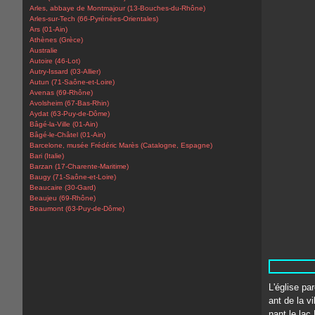
Arles, abbaye de Montmajour (13-Bouches-du-Rhône)
Arles-sur-Tech (66-Pyrénées-Orientales)
Ars (01-Ain)
Athènes (Grèce)
Australie
Autoire (46-Lot)
Autry-Issard (03-Allier)
Autun (71-Saône-et-Loire)
Avenas (69-Rhône)
Avolsheim (67-Bas-Rhin)
Aydat (63-Puy-de-Dôme)
Bâgé-la-Ville (01-Ain)
Bâgé-le-Châtel (01-Ain)
Barcelone, musée Frédéric Marès (Catalogne, Espagne)
Bari (Italie)
Barzan (17-Charente-Maritime)
Baugy (71-Saône-et-Loire)
Beaucaire (30-Gard)
Beaujeu (69-Rhône)
Beaumont (63-Puy-de-Dôme)
L'église par
ant de la v
nant le lac 