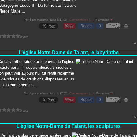
ourgogne Eudes III. De forme basilicale, d
Vierge Marie,...
Posté par madame_dulac à 17:09 -
Commentaires [
…
]
- Permalien [
#
]
Repost
0
0 vote
6
L’église Notre-Dame de Talant, le labyrinthe
e labyrinthe, situé sur le parvis de l’église
existe parait-il, depuis plusieurs siècles…
’on peut voir aujourd’hui fut refait récemme
it de briques de granit gris disposées en un
 plusieurs chemins...
Posté par madame_dulac à 17:07 -
Commentaires [
…
]
- Permalien [
#
]
Repost
0
0 vote
6
L’église Notre-Dame de Talant, les sculptures
 l’enfant La plus belle pièce abritée par c