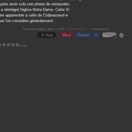
 Après avoir subi une phase de restauratio
e a réintègré l'église Notre-Dame. Cette Vi
tre apparentée à celle de Châteauneuf-e
ue l'on considère généralement...
Posté par madame_dulac à 17:05 -
Commentaires [
…
]
- Permalien [
#
]
Repost
0
0 vote