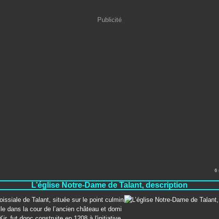
Publicité
6
L’église Notre-Dame de Talant, description
oissiale de Talant, située sur le point culmin
ille dans la cour de l’ancien château et domi
Kir, fut donc construite en 1208 à l'initiative