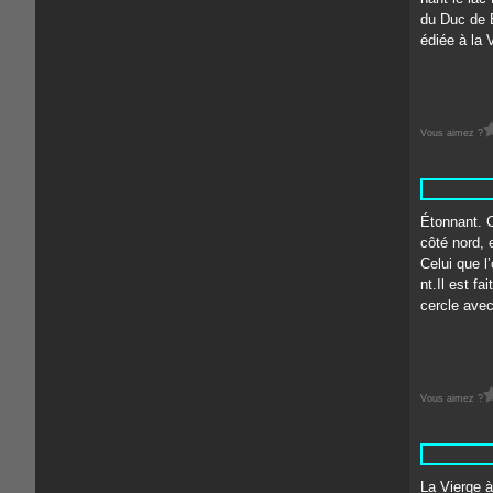
du Duc de B
édiée à la 
Vous aimez ?
Étonnant. C
côté nord, 
Celui que l
nt.Il est fa
cercle avec
Vous aimez ?
La Vierge à