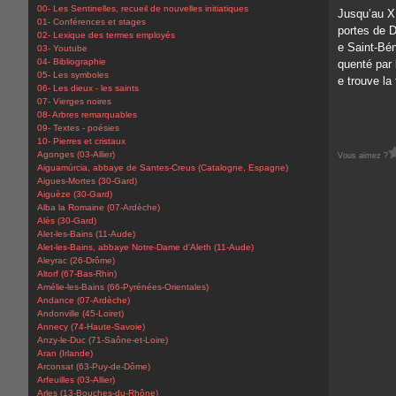
00- Les Sentinelles, recueil de nouvelles initiatiques
Jusqu’au XI
01- Conférences et stages
portes de D
02- Lexique des termes employés
e Saint-Bén
03- Youtube
04- Bibliographie
quenté par 
05- Les symboles
e trouve la 
06- Les dieux - les saints
07- Vierges noires
08- Arbres remarquables
09- Textes - poésies
10- Pierres et cristaux
Agonges (03-Allier)
Vous aimez ?
Aiguamúrcia, abbaye de Santes-Creus (Catalogne, Espagne)
Aigues-Mortes (30-Gard)
Aiguèze (30-Gard)
Alba la Romaine (07-Ardèche)
Alès (30-Gard)
Alet-les-Bains (11-Aude)
Alet-les-Bains, abbaye Notre-Dame d'Aleth (11-Aude)
Aleyrac (26-Drôme)
Altorf (67-Bas-Rhin)
Amélie-les-Bains (66-Pyrénées-Orientales)
Andance (07-Ardèche)
Andonville (45-Loiret)
Annecy (74-Haute-Savoie)
Anzy-le-Duc (71-Saône-et-Loire)
Aran (Irlande)
Arconsat (63-Puy-de-Dôme)
Arfeuilles (03-Allier)
Arles (13-Bouches-du-Rhône)