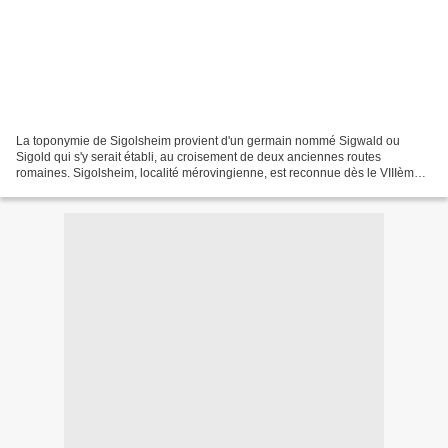
La toponymie de Sigolsheim provient d'un germain nommé Sigwald ou
Sigold qui s'y serait établi, au croisement de deux anciennes routes
romaines. Sigolsheim, localité mérovingienne, est reconnue dès le VIIIème
siècle pour la qualité de son vignoble. De...