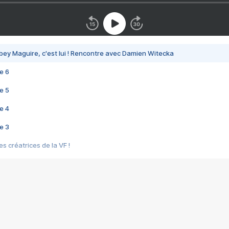
bey Maguire, c'est lui ! Rencontre avec Damien Witecka
e 6
e 5
e 4
e 3
s créatrices de la VF !
e 2
e 1
e Mektoub My Love arrive enfin ! Rencontre avec Shaïn Boumedine et Sal
i : après Toni en famille