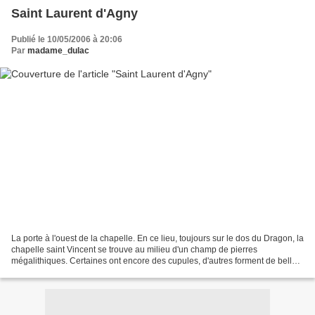
Saint Laurent d'Agny
Publié le 10/05/2006 à 20:06
Par
madame_dulac
La porte à l'ouest de la chapelle. En ce lieu, toujours sur le dos du Dragon, la
chapelle saint Vincent se trouve au milieu d'un champ de pierres
mégalithiques. Certaines ont encore des cupules, d'autres forment de belles
portes de vie. Quand les bâtisseurs...