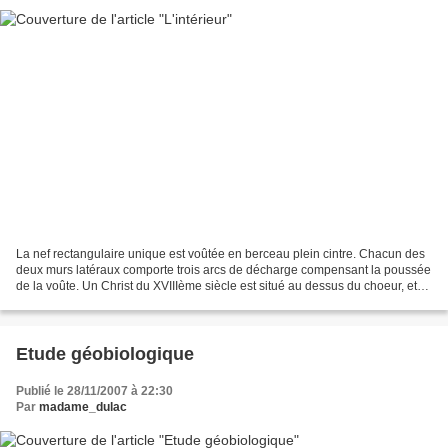
La nef rectangulaire unique est voûtée en berceau plein cintre. Chacun des
deux murs latéraux comporte trois arcs de décharge compensant la poussée
de la voûte. Un Christ du XVIIIème siècle est situé au dessus du choeur, et
sur le mur nord, une statue...
Etude géobiologique
Publié le 28/11/2007 à 22:30
Par
madame_dulac