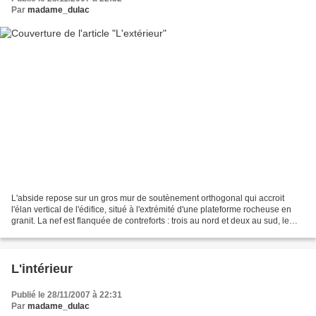
Par
madame_dulac
L'abside repose sur un gros mur de soutènement orthogonal qui accroit
l'élan vertical de l'édifice, situé à l'extrémité d'une plateforme rocheuse en
granit. La nef est flanquée de contreforts : trois au nord et deux au sud, le
troisième ayant été supprimé,...
L'intérieur
Publié le 28/11/2007 à 22:31
Par
madame_dulac