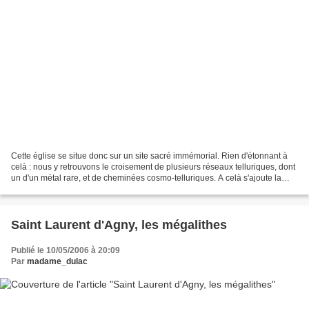
Cette église se situe donc sur un site sacré immémorial. Rien d'étonnant à
celà : nous y retrouvons le croisement de plusieurs réseaux telluriques, dont
un d'un métal rare, et de cheminées cosmo-telluriques. A celà s'ajoute la
présence d'un réseau sacré,...
Saint Laurent d'Agny, les mégalithes
Publié le 10/05/2006 à 20:09
Par
madame_dulac