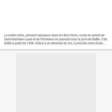
La rivière d'Aix, prenant naissance dans les Bois Noirs, coule en amont de
Saint-Germain-Laval et de Pommiers en passant sous le pont de Baffie. Il fut
édifié à partir de 1309. Grâce à un dénivelé de 3m, il joint des rives d'une
inégale hauteur. Le chemin...