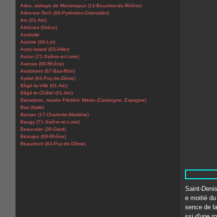
Arles, abbaye de Montmajour (13-Bouches-du-Rhône)
Arles-sur-Tech (66-Pyrénées-Orientales)
Ars (01-Ain)
Athènes (Grèce)
Australie
Autoire (46-Lot)
Autry-Issard (03-Allier)
Autun (71-Saône-et-Loire)
Avenas (69-Rhône)
Avolsheim (67-Bas-Rhin)
Aydat (63-Puy-de-Dôme)
Bâgé-la-Ville (01-Ain)
Bâgé-le-Châtel (01-Ain)
Barcelone, musée Frédéric Marès (Catalogne, Espagne)
Bari (Italie)
Barzan (17-Charente-Maritime)
Baugy (71-Saône-et-Loire)
Beaucaire (30-Gard)
Beaujeu (69-Rhône)
Beaumont (63-Puy-de-Dôme)
Saint-Denis
e moitié du
sence de la
ssi d'une ro