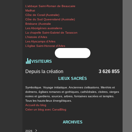
L’abbaye Saint-Roman de Beaucaire
Mailhat
Côte de Corail (Australie)
Côte du Sud Queensland (Australie)
Brisbane (Australie
Les Aborigènes australiens
La chapelle Saint-Gabriel de Tarascon
L’histoire d’Arles
Les Alyscamps d’Arles
L’église Saint-Honorat d’Arles
Flux RSS
VISITEURS
Depuis la création
3 626 855
LIEUX SACRÉS
Symbolique. Voyage initiatique. Anciennes civilisations. Menhirs et
dolmens, églises romanes et gothiques, cathédrales, cloitres, vierges
noires et gardiens, sources, arbres, fontaines sacrées et temples.
Tous les hauts-lieux énergétiques.
Accueil du blog
Créer un blog avec CanalBlog
ARCHIVES
2026