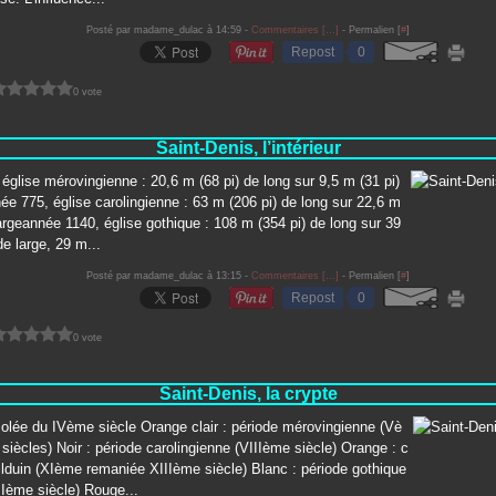
Posté par madame_dulac à 14:59 -
Commentaires [
…
]
- Permalien [
#
]
Repost
0
0 vote
Saint-Denis, l’intérieur
église mérovingienne : 20,6 m (68 pi) de long sur 9,5 m (31 pi)
ée 775, église carolingienne : 63 m (206 pi) de long sur 22,6 m
largeannée 1140, église gothique : 108 m (354 pi) de long sur 39
de large, 29 m...
Posté par madame_dulac à 13:15 -
Commentaires [
…
]
- Permalien [
#
]
Repost
0
0 vote
Saint-Denis, la crypte
olée du IVème siècle Orange clair : période mérovingienne (Vè
iècles) Noir : période carolingienne (VIIIème siècle) Orange : c
ilduin (XIème remaniée XIIIème siècle) Blanc : période gothique
Ième siècle) Rouge...