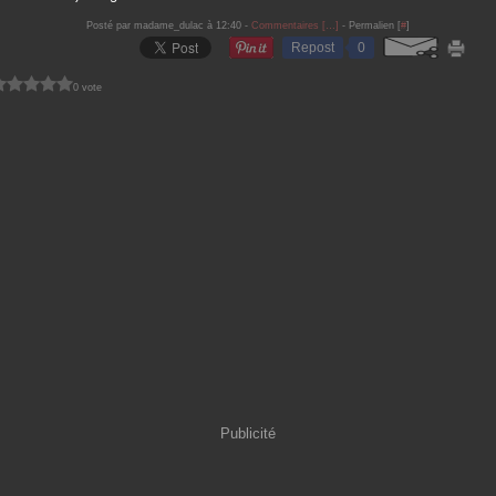
Posté par madame_dulac à 12:40 -
Commentaires [
…
]
- Permalien [
#
]
Repost
0
0 vote
Publicité