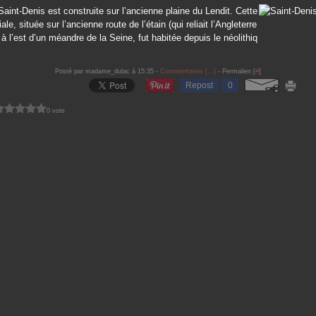
 Saint-Denis est construite sur l’ancienne plaine du Lendit. Cette
iale, située sur l’ancienne route de l’étain (qui reliait l’Angleterre
et à l’est d’un méandre de la Seine, fut habitée depuis le néolithiq
Posté par madame_dulac à 15:35 -
Commentaires [
…
]
- Permalien [
#
]
Repost
0
0 vote