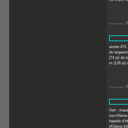
Vous aimez ?
année 475, 
de largeann
(74 pi) de 
m (128 pi) 
Vous aimez ?
Vert : maus
me-VIIème s
hapelle d’H
(XIIème-XII