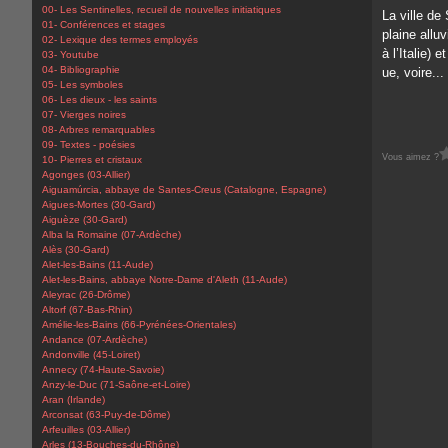
00- Les Sentinelles, recueil de nouvelles initiatiques
La ville de
01- Conférences et stages
plaine alluv
02- Lexique des termes employés
à l’Italie) 
03- Youtube
04- Bibliographie
ue, voire...
05- Les symboles
06- Les dieux - les saints
07- Vierges noires
08- Arbres remarquables
09- Textes - poésies
Vous aimez ?
10- Pierres et cristaux
Agonges (03-Allier)
Aiguamúrcia, abbaye de Santes-Creus (Catalogne, Espagne)
Aigues-Mortes (30-Gard)
Aiguèze (30-Gard)
Alba la Romaine (07-Ardèche)
Alès (30-Gard)
Alet-les-Bains (11-Aude)
Alet-les-Bains, abbaye Notre-Dame d'Aleth (11-Aude)
Aleyrac (26-Drôme)
Altorf (67-Bas-Rhin)
Amélie-les-Bains (66-Pyrénées-Orientales)
Andance (07-Ardèche)
Andonville (45-Loiret)
Annecy (74-Haute-Savoie)
Anzy-le-Duc (71-Saône-et-Loire)
Aran (Irlande)
Arconsat (63-Puy-de-Dôme)
Arfeuilles (03-Allier)
Arles (13-Bouches-du-Rhône)