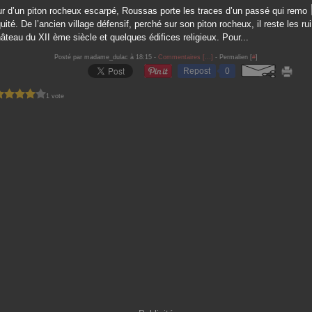
r d’un piton rocheux escarpé, Roussas porte les traces d’un passé qui remo
quité. De l’ancien village défensif, perché sur son piton rocheux, il reste les rui
âteau du XII ème siècle et quelques édifices religieux. Pour...
Posté par madame_dulac à 18:15 -
Commentaires [
…
]
- Permalien [
#
]
Repost
0
1 vote