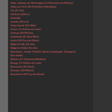
Arles, abbaye de Montmajour (13-Bouches-du-Rhône)
Arles-sur-Tech (66-Pyrénées-Orientales)
Ars (01-Ain)
Athènes (Grèce)
Australie
Autoire (46-Lot)
Autry-Issard (03-Allier)
Autun (71-Saône-et-Loire)
Avenas (69-Rhône)
Avolsheim (67-Bas-Rhin)
Aydat (63-Puy-de-Dôme)
Bâgé-la-Ville (01-Ain)
Bâgé-le-Châtel (01-Ain)
Barcelone, musée Frédéric Marès (Catalogne, Espagne)
Bari (Italie)
Barzan (17-Charente-Maritime)
Baugy (71-Saône-et-Loire)
Beaucaire (30-Gard)
Beaujeu (69-Rhône)
Beaumont (63-Puy-de-Dôme)