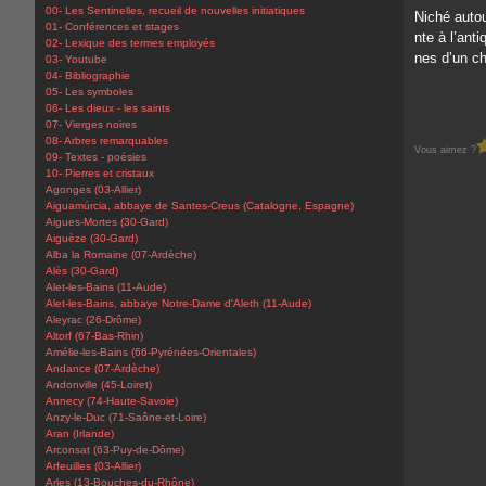
00- Les Sentinelles, recueil de nouvelles initiatiques
Niché autou
01- Conférences et stages
nte à l’anti
02- Lexique des termes employés
nes d’un ch
03- Youtube
04- Bibliographie
05- Les symboles
06- Les dieux - les saints
07- Vierges noires
08- Arbres remarquables
Vous aimez ?
09- Textes - poésies
10- Pierres et cristaux
Agonges (03-Allier)
Aiguamúrcia, abbaye de Santes-Creus (Catalogne, Espagne)
Aigues-Mortes (30-Gard)
Aiguèze (30-Gard)
Alba la Romaine (07-Ardèche)
Alès (30-Gard)
Alet-les-Bains (11-Aude)
Alet-les-Bains, abbaye Notre-Dame d'Aleth (11-Aude)
Aleyrac (26-Drôme)
Altorf (67-Bas-Rhin)
Amélie-les-Bains (66-Pyrénées-Orientales)
Andance (07-Ardèche)
Andonville (45-Loiret)
Annecy (74-Haute-Savoie)
Anzy-le-Duc (71-Saône-et-Loire)
Aran (Irlande)
Arconsat (63-Puy-de-Dôme)
Arfeuilles (03-Allier)
Arles (13-Bouches-du-Rhône)