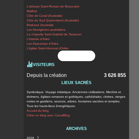
L’abbaye Saint-Roman de Beaucaire
Mailhat
Côte de Corail (Australie)
Côte du Sud Queensland (Australie)
Brisbane (Australie
Les Aborigènes australiens
La chapelle Saint-Gabriel de Tarascon
L’histoire d’Arles
Les Alyscamps d’Arles
L’église Saint-Honorat d’Arles
Flux RSS
VISITEURS
Depuis la création
3 626 855
LIEUX SACRÉS
Symbolique. Voyage initiatique. Anciennes civilisations. Menhirs et
dolmens, églises romanes et gothiques, cathédrales, cloitres, vierges
noires et gardiens, sources, arbres, fontaines sacrées et temples.
Tous les hauts-lieux énergétiques.
Accueil du blog
Créer un blog avec CanalBlog
ARCHIVES
2026