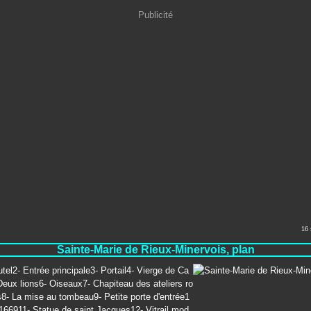
Publicité
16
Sainte-Marie de Rieux-Minervois, plan
utel2- Entrée principale3- Portail4- Vierge de Ca
eux lions6- Oiseaux7- Chapiteau des ateliers ro
s8- La mise au tombeau9- Petite porte d'entrée1
166911- Statue de saint Jacques12- Vitrail mod