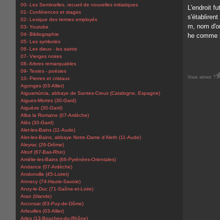
00- Les Sentinelles, recueil de nouvelles initiatiques
L'endroit f
01- Conférences et stages
s'établiren
02- Lexique des termes employés
m, nom d'or
03- Youtube
04- Bibliographie
he comme l'
05- Les symboles
06- Les dieux - les saints
07- Vierges noires
08- Arbres remarquables
09- Textes - poésies
Vous aimez ?
10- Pierres et cristaux
Agonges (03-Allier)
Aiguamúrcia, abbaye de Santes-Creus (Catalogne, Espagne)
Aigues-Mortes (30-Gard)
Aiguèze (30-Gard)
Alba la Romaine (07-Ardèche)
Alès (30-Gard)
Alet-les-Bains (11-Aude)
Alet-les-Bains, abbaye Notre-Dame d'Aleth (11-Aude)
Aleyrac (26-Drôme)
Altorf (67-Bas-Rhin)
Amélie-les-Bains (66-Pyrénées-Orientales)
Andance (07-Ardèche)
Andonville (45-Loiret)
Annecy (74-Haute-Savoie)
Anzy-le-Duc (71-Saône-et-Loire)
Aran (Irlande)
Arconsat (63-Puy-de-Dôme)
Arfeuilles (03-Allier)
Arles (13-Bouches-du-Rhône)