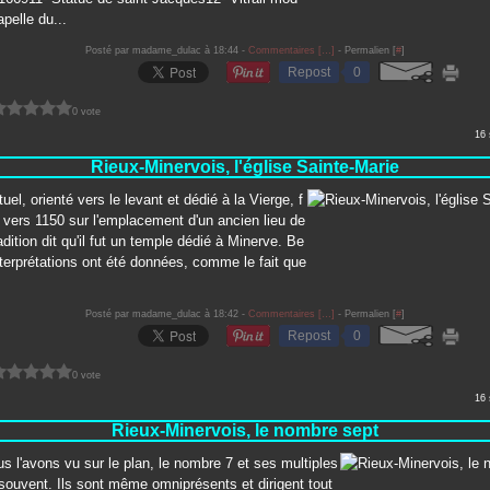
pelle du...
Posté par madame_dulac à 18:44 -
Commentaires [
…
]
- Permalien [
#
]
Repost
0
0 vote
16
Rieux-Minervois, l'église Sainte-Marie
tuel, orienté vers le levant et dédié à la Vierge, f
t vers 1150 sur l'emplacement d'un ancien lieu de
adition dit qu'il fut un temple dédié à Minerve. Be
terprétations ont été données, comme le fait que
Posté par madame_dulac à 18:42 -
Commentaires [
…
]
- Permalien [
#
]
Repost
0
0 vote
16
Rieux-Minervois, le nombre sept
l'avons vu sur le plan, le nombre 7 et ses multiples
souvent. Ils sont même omniprésents et dirigent tout