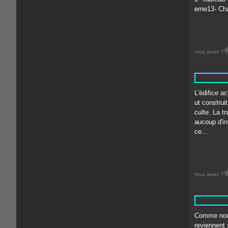
erne13- Cha
Vous aimez ?
L'édifice ac
ut construi
culte. La tr
aucoup d'in
ce...
Vous aimez ?
Comme nous 
reviennent 