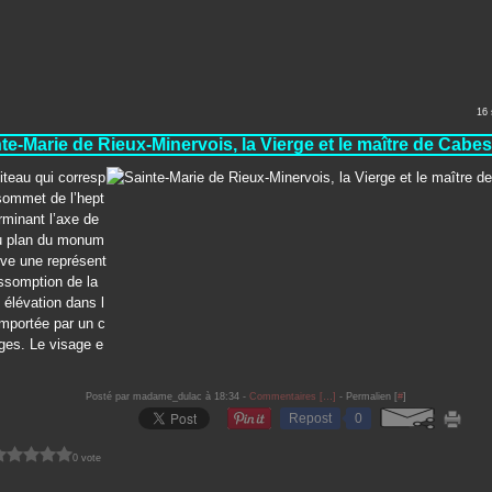
16
te-Marie de Rieux-Minervois, la Vierge et le maître de Cabe
iteau qui corresp
sommet de l’hept
minant l’axe de
u plan du monum
uve une représent
assomption de la
 élévation dans l
mportée par un c
ges. Le visage e
Posté par madame_dulac à 18:34 -
Commentaires [
…
]
- Permalien [
#
]
Repost
0
0 vote