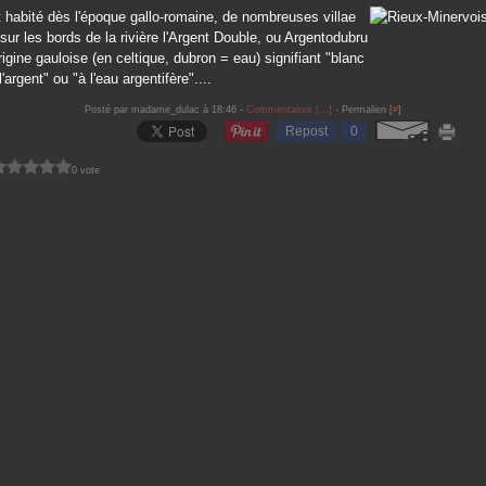
ut habité dès l'époque gallo-romaine, de nombreuses villae
t sur les bords de la rivière l'Argent Double, ou Argentodubru
igine gauloise (en celtique, dubron = eau) signifiant "blanc
argent" ou "à l'eau argentifère"....
Posté par madame_dulac à 18:46 -
Commentaires [
…
]
- Permalien [
#
]
Repost
0
0 vote