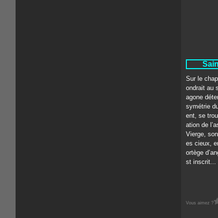
Sain
Sur le chap
ondrait au 
agone déter
symétrie d
ent, se tro
ation de l’
Vierge, son
es cieux, e
ortège d’an
st inscrit...
Vous aimez ?