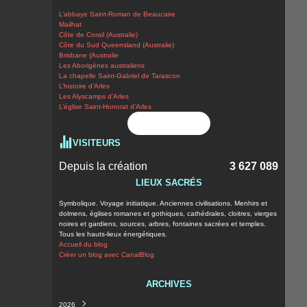
L’abbaye Saint-Roman de Beaucaire
Mailhat
Côte de Corail (Australie)
Côte du Sud Queensland (Australie)
Brisbane (Australie
Les Aborigènes australiens
La chapelle Saint-Gabriel de Tarascon
L’histoire d’Arles
Les Alyscamps d’Arles
L’église Saint-Honorat d’Arles
Flux RSS
VISITEURS
Depuis la création
3 627 089
LIEUX SACRÉS
Symbolique. Voyage initiatique. Anciennes civilisations. Menhirs et
dolmens, églises romanes et gothiques, cathédrales, cloitres, vierges
noires et gardiens, sources, arbres, fontaines sacrées et temples.
Tous les hauts-lieux énergétiques.
Accueil du blog
Créer un blog avec CanalBlog
ARCHIVES
2026