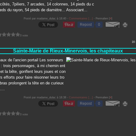
 7 côtés, 7piliers, 7 arcades, 14 colonnes, 14 pieds du c
eds du rayon, 54 pieds de diamètre... Associant...
Posté par madame_dulac à 18:40 -
Commentaires [
…
]
- Permalien [
#
]
Repost
0
0 vote
16
Sainte-Marie de Rieux-Minervois, les chapiteaux
aux de l'ancien portail Les sonneurs
: trois personnages, à mi chemin ent
et la bête, gonflent leurs joues et con
s efforts pour faire résonner leurs tro
ras prolongent la tête en de curieux
...
Posté par madame_dulac à 18:38 -
Commentaires [
…
]
- Permalien [
#
]
Repost
0
0 vote