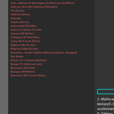
Arles, abbaye de Montmajour (13-Bouches-du-Rhône)
Arles-sur-Tech (66-Pyrénées-Orientales)
Ars (01-Ain)
Athènes (Grèce)
Australie
Autoire (46-Lot)
Autry-Issard (03-Allier)
Autun (71-Saône-et-Loire)
Avenas (69-Rhône)
Avolsheim (67-Bas-Rhin)
Aydat (63-Puy-de-Dôme)
Bâgé-la-Ville (01-Ain)
Bâgé-le-Châtel (01-Ain)
Barcelone, musée Frédéric Marès (Catalogne, Espagne)
Bari (Italie)
Barzan (17-Charente-Maritime)
Baugy (71-Saône-et-Loire)
Beaucaire (30-Gard)
Beaujeu (69-Rhône)
Beaumont (63-Puy-de-Dôme)
1- Maître-a
bestany5- D
ussillonnai
0- Tableau 