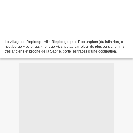
Le village de Replonge, villa Rinplongio puis Replungium (du latin ripa, «
rive, berge » et longa, « longue »), situé au carrefour de plusieurs chemins
très anciens et proche de la Saône, porte les traces d’une occupation
humaine dès le Néolithique. Une...