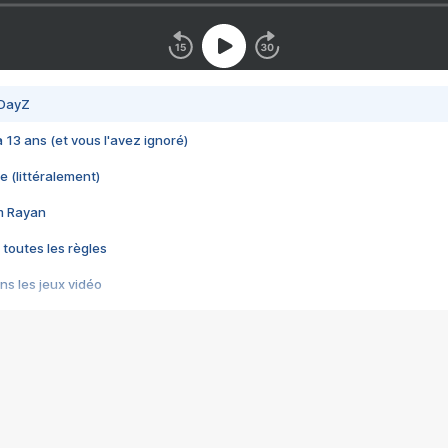
 DayZ
 a 13 ans (et vous l'avez ignoré)
e (littéralement)
im Rayan
 toutes les règles
s les jeux vidéo
us choquant de Rockstar ? - Le scandale BULLY
e plus moche de Steam
du RÊVE tourne au CAUCHEMAR
pendant 8 heures