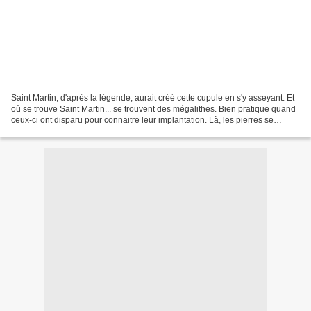
Saint Martin, d'après la légende, aurait créé cette cupule en s'y asseyant. Et
où se trouve Saint Martin... se trouvent des mégalithes. Bien pratique quand
ceux-ci ont disparu pour connaitre leur implantation. Là, les pierres se
trouvent au milieu d'un...