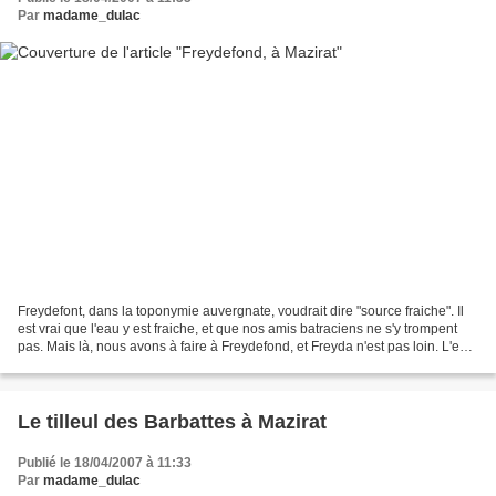
Par
madame_dulac
Freydefont, dans la toponymie auvergnate, voudrait dire "source fraiche". Il
est vrai que l'eau y est fraiche, et que nos amis batraciens ne s'y trompent
pas. Mais là, nous avons à faire à Freydefond, et Freyda n'est pas loin. L'eau
se déverse du puits...
Le tilleul des Barbattes à Mazirat
Publié le 18/04/2007 à 11:33
Par
madame_dulac