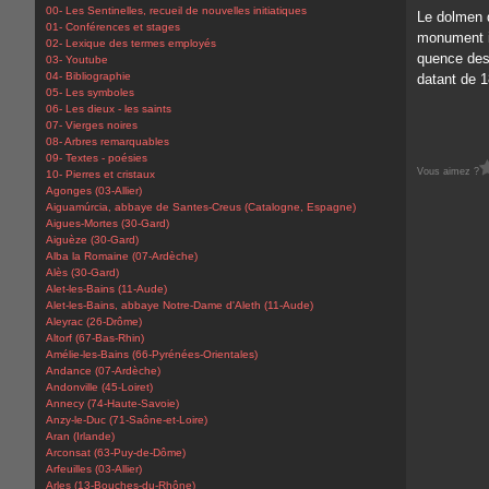
00- Les Sentinelles, recueil de nouvelles initiatiques
Le dolmen 
01- Conférences et stages
monument im
02- Lexique des termes employés
quence des
03- Youtube
04- Bibliographie
datant de 1
05- Les symboles
06- Les dieux - les saints
07- Vierges noires
08- Arbres remarquables
09- Textes - poésies
Vous aimez ?
10- Pierres et cristaux
Agonges (03-Allier)
Aiguamúrcia, abbaye de Santes-Creus (Catalogne, Espagne)
Aigues-Mortes (30-Gard)
Aiguèze (30-Gard)
Alba la Romaine (07-Ardèche)
Alès (30-Gard)
Alet-les-Bains (11-Aude)
Alet-les-Bains, abbaye Notre-Dame d'Aleth (11-Aude)
Aleyrac (26-Drôme)
Altorf (67-Bas-Rhin)
Amélie-les-Bains (66-Pyrénées-Orientales)
Andance (07-Ardèche)
Andonville (45-Loiret)
Annecy (74-Haute-Savoie)
Anzy-le-Duc (71-Saône-et-Loire)
Aran (Irlande)
Arconsat (63-Puy-de-Dôme)
Arfeuilles (03-Allier)
Arles (13-Bouches-du-Rhône)