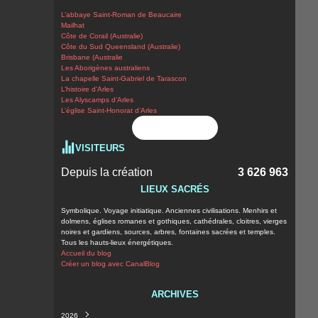
L’abbaye Saint-Roman de Beaucaire
Mailhat
Côte de Corail (Australie)
Côte du Sud Queensland (Australie)
Brisbane (Australie
Les Aborigènes australiens
La chapelle Saint-Gabriel de Tarascon
L’histoire d’Arles
Les Alyscamps d’Arles
L’église Saint-Honorat d’Arles
Flux RSS
VISITEURS
Depuis la création
3 626 963
LIEUX SACRÉS
Symbolique. Voyage initiatique. Anciennes civilisations. Menhirs et
dolmens, églises romanes et gothiques, cathédrales, cloitres, vierges
noires et gardiens, sources, arbres, fontaines sacrées et temples.
Tous les hauts-lieux énergétiques.
Accueil du blog
Créer un blog avec CanalBlog
ARCHIVES
2026