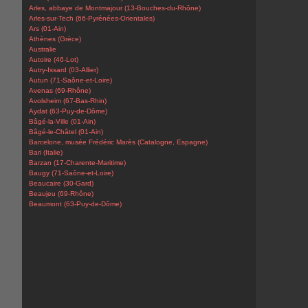
Arles, abbaye de Montmajour (13-Bouches-du-Rhône)
Arles-sur-Tech (66-Pyrénées-Orientales)
Ars (01-Ain)
Athènes (Grèce)
Australie
Autoire (46-Lot)
Autry-Issard (03-Allier)
Autun (71-Saône-et-Loire)
Avenas (69-Rhône)
Avolsheim (67-Bas-Rhin)
Aydat (63-Puy-de-Dôme)
Bâgé-la-Ville (01-Ain)
Bâgé-le-Châtel (01-Ain)
Barcelone, musée Frédéric Marès (Catalogne, Espagne)
Bari (Italie)
Barzan (17-Charente-Maritime)
Baugy (71-Saône-et-Loire)
Beaucaire (30-Gard)
Beaujeu (69-Rhône)
Beaumont (63-Puy-de-Dôme)