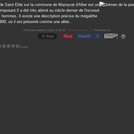
de Saint Eble sur la commune de Mazeyrat d'Allier est un
posant.Il a été très abimé au siècle dernier de l'inconsé
 hommes. Il existe une description précise du mégalithe
880, où il est présenté comme une allée...
Posté par madame_dulac à 18:43 -
Commentaires [
…
]
- Permalien [
#
]
Repost
0
0 vote