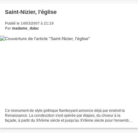
Saint-Nizier, l'église
Publié le 14/03/2007 à 21:19
Par
madame_dulac
Ce monument de style gothique flamboyant annonce déjà par endroit la
Renaissance. La construction s'est opérée par étapes, du choeur à la
façade, à partir du XIVème siècle et jusqu'au XVIème siècle pour l'ensemble
de la nef centrale, des nefs latérales...