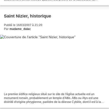
longtemps un centre commercial et...
Saint Nizier, historique
Publié le 16/03/2007 à 21:20
Par
madame_dulac
Le premier édifice religieux situé sur le site de l'église actuelle est un
monument romain, probablement un temple d'Attis. Attis ou Atys est une
divinité d'origine phrygienne, parèdre de la déesse Cybèle, dont il est à la
fois le fils et l'amant. Il...