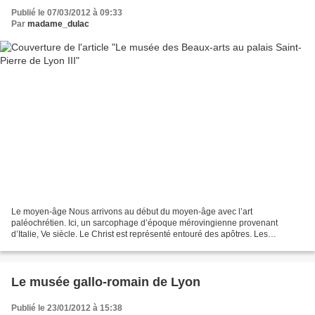
Publié le 07/03/2012 à 09:33
Par
madame_dulac
Le moyen-âge Nous arrivons au début du moyen-âge avec l’art
paléochrétien. Ici, un sarcophage d’époque mérovingienne provenant
d’Italie, Ve siècle. Le Christ est représenté entouré des apôtres. Les
fragments d’un autre sarcophage, avec des croix pattées....
Le musée gallo-romain de Lyon
Publié le 23/01/2012 à 15:38