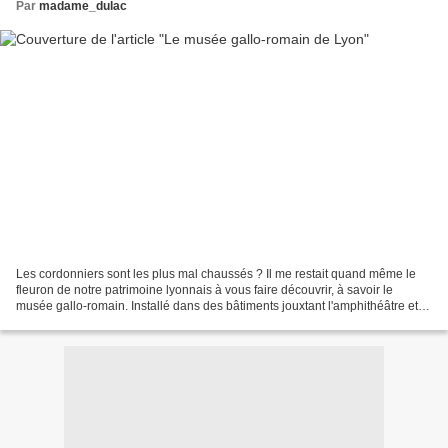
Par
madame_dulac
Les cordonniers sont les plus mal chaussés ? Il me restait quand même le
fleuron de notre patrimoine lyonnais à vous faire découvrir, à savoir le
musée gallo-romain. Installé dans des bâtiments jouxtant l'amphithéâtre et
l'odéon, sur la colline de Fourvière,...