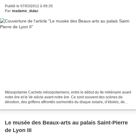
Publié le 07/03/2012 à 09:35
Par
madame_dulac
Mésopotamie Cachets mésopotamiens, entre le début du IIe millénaire avant
notre ère et le Ve siècle avant notre ère. Ce sont souvent des scènes de
dévotion, des griffons affrontés surmontés du disque solaire, d’étoiles, de
déesses comme Ishtar et de démons...
Le musée des Beaux-arts au palais Saint-Pierre
de Lyon III