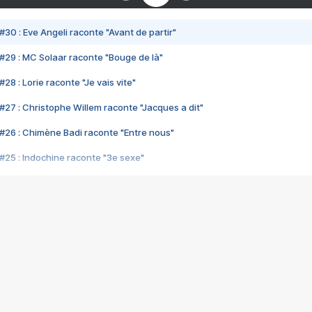
#30 : Eve Angeli raconte "Avant de partir"
#29 : MC Solaar raconte "Bouge de là"
28 : Lorie raconte "Je vais vite"
#27 : Christophe Willem raconte "Jacques a dit"
#26 : Chimène Badi raconte "Entre nous"
#25 : Indochine raconte "3e sexe"
#24 : Zaho raconte "C'est chelou"
#23 : Patrick Bruel raconte "Au café des délices"
#22 : Kyo raconte "Le chemin"
#21 : Nolwenn Leroy raconte "Cassé"
#20 : Patrick Hernandez raconte "Born to be alive"
#19 : Lorie raconte "Près de moi"