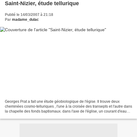
Saint-Nizier, étude tellurique
Publié le 14/03/2007 à 21:18
Par
madame_dulac
Georges Prat a fait une étude géobiologique de l'égise. Il trouve deux
cheminées cosmo-telluriques , l'une à la croisée des transepts et l'autre dans
la chapelle des fonds baptismaux. dans l'axe de l'église, un courant d'eau
souterrain de la largeur de...