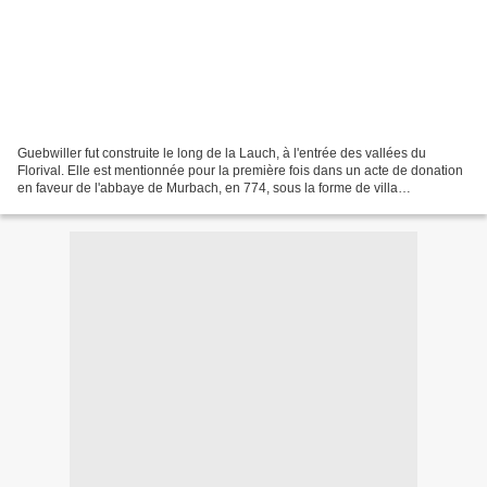
Guebwiller fut construite le long de la Lauch, à l'entrée des vallées du
Florival. Elle est mentionnée pour la première fois dans un acte de donation
en faveur de l'abbaye de Murbach, en 774, sous la forme de villa
Gebunvillare. Il s'agit alors d'un simple...