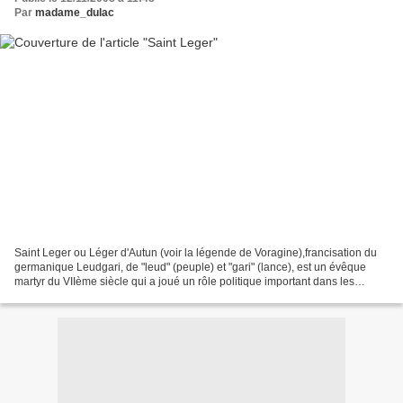
Par
madame_dulac
Saint Leger ou Léger d'Autun (voir la légende de Voragine),francisation du
germanique Leudgari, de "leud" (peuple) et "gari" (lance), est un évêque
martyr du VIIème siècle qui a joué un rôle politique important dans les
soubresauts de la monarchie mérovingienne...