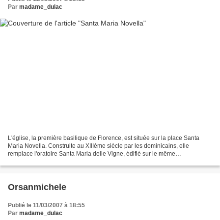
Par
madame_dulac
L'église, la première basilique de Florence, est située sur la place Santa
Maria Novella. Construite au XIIIème siècle par les dominicains, elle
remplace l'oratoire Santa Maria delle Vigne, édifié sur le même
emplacement dès le IXème siècle (d'où son...
Orsanmichele
Publié le 11/03/2007 à 18:55
Par
madame_dulac