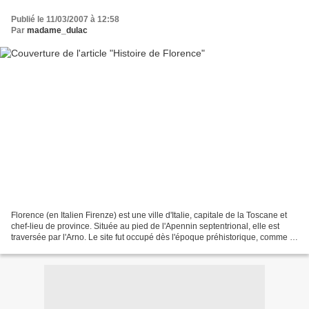
Publié le 11/03/2007 à 12:58
Par
madame_dulac
Florence (en Italien Firenze) est une ville d'Italie, capitale de la Toscane et
chef-lieu de province. Située au pied de l'Apennin septentrional, elle est
traversée par l'Arno. Le site fut occupé dès l'époque préhistorique, comme le
prouve certaines découvertes.Vers...