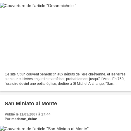
Ce site fut un couvent bénédictin aux débuts de l'ère chrétienne, et les terres
alentour cultivées en jardin maraîcher, probablement jusqu'à l'Arno. En 750,
l'oratoire devint une petite église, dédiée à St Michel Archange, "San
Michele in Orto" (St Michel...
San Miniato al Monte
Publié le 11/03/2007 à 17:44
Par
madame_dulac