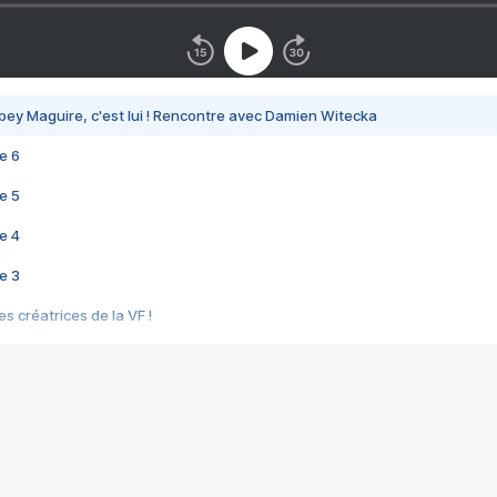
bey Maguire, c'est lui ! Rencontre avec Damien Witecka
e 6
e 5
e 4
e 3
s créatrices de la VF !
e 2
e 1
e Mektoub My Love arrive enfin ! Rencontre avec Shaïn Boumedine et Sal
i : après Toni en famille