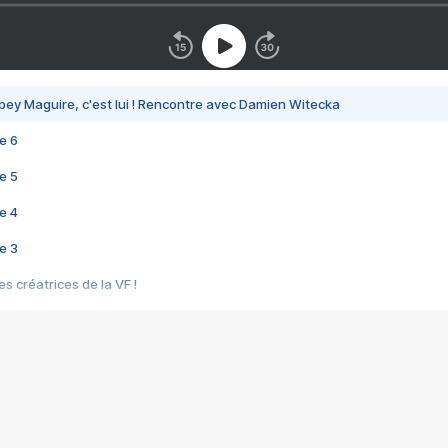
bey Maguire, c'est lui ! Rencontre avec Damien Witecka
e 6
e 5
e 4
e 3
s créatrices de la VF !
e 2
e 1
e Mektoub My Love arrive enfin ! Rencontre avec Shaïn Boumedine et Sal
i : après Toni en famille