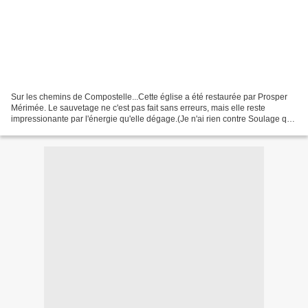
Sur les chemins de Compostelle...Cette église a été restaurée par Prosper
Mérimée. Le sauvetage ne c'est pas fait sans erreurs, mais elle reste
impressionante par l'énergie qu'elle dégage.(Je n'ai rien contre Soulage qui
a fait les vitraux, mais quand...