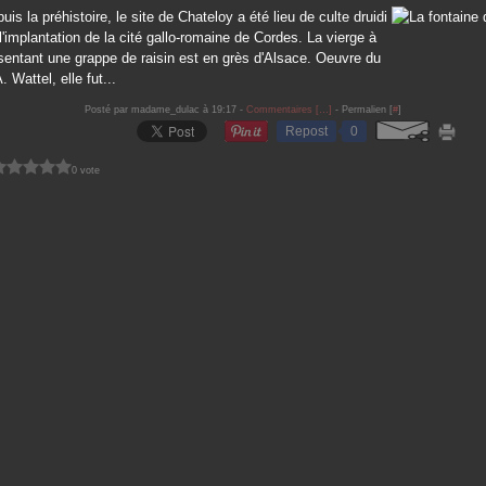
is la préhistoire, le site de Chateloy a été lieu de culte druidi
l'implantation de la cité gallo-romaine de Cordes. La vierge à
ésentant une grappe de raisin est en grès d'Alsace. Oeuvre du
 Wattel, elle fut...
Posté par madame_dulac à 19:17 -
Commentaires [
…
]
- Permalien [
#
]
Repost
0
0 vote