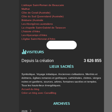
L’abbaye Saint-Roman de Beaucaire
Mailhat
Côte de Corail (Australie)
Côte du Sud Queensland (Australie)
Brisbane (Australie
Les Aborigènes australiens
La chapelle Saint-Gabriel de Tarascon
L’histoire d’Arles
Les Alyscamps d’Arles
L’église Saint-Honorat d’Arles
Flux RSS
VISITEURS
Depuis la création
3 626 855
LIEUX SACRÉS
Symbolique. Voyage initiatique. Anciennes civilisations. Menhirs et
dolmens, églises romanes et gothiques, cathédrales, cloitres, vierges
noires et gardiens, sources, arbres, fontaines sacrées et temples.
Tous les hauts-lieux énergétiques.
Accueil du blog
Créer un blog avec CanalBlog
ARCHIVES
2026