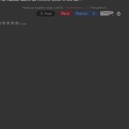
Posté par madame_dulac à 18:53 -
Commentaires [
…
]
- Permalien [
#
]
Repost
0
0 vote