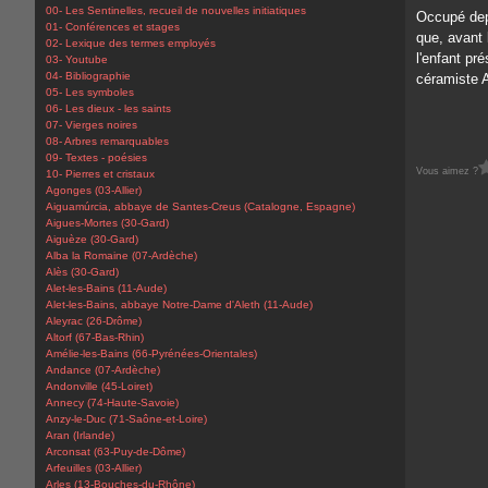
00- Les Sentinelles, recueil de nouvelles initiatiques
Occupé depu
01- Conférences et stages
que, avant 
02- Lexique des termes employés
l'enfant pr
03- Youtube
04- Bibliographie
céramiste A.
05- Les symboles
06- Les dieux - les saints
07- Vierges noires
08- Arbres remarquables
09- Textes - poésies
Vous aimez ?
10- Pierres et cristaux
Agonges (03-Allier)
Aiguamúrcia, abbaye de Santes-Creus (Catalogne, Espagne)
Aigues-Mortes (30-Gard)
Aiguèze (30-Gard)
Alba la Romaine (07-Ardèche)
Alès (30-Gard)
Alet-les-Bains (11-Aude)
Alet-les-Bains, abbaye Notre-Dame d'Aleth (11-Aude)
Aleyrac (26-Drôme)
Altorf (67-Bas-Rhin)
Amélie-les-Bains (66-Pyrénées-Orientales)
Andance (07-Ardèche)
Andonville (45-Loiret)
Annecy (74-Haute-Savoie)
Anzy-le-Duc (71-Saône-et-Loire)
Aran (Irlande)
Arconsat (63-Puy-de-Dôme)
Arfeuilles (03-Allier)
Arles (13-Bouches-du-Rhône)