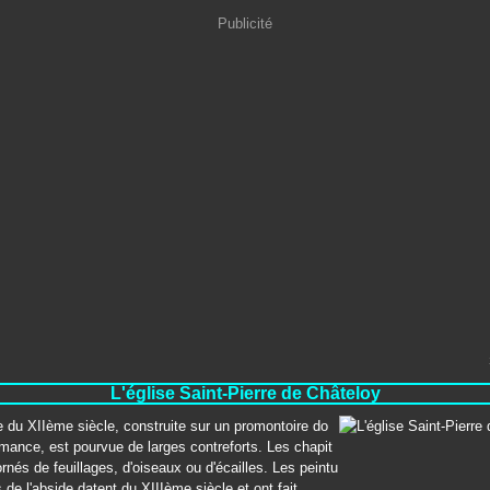
Publicité
L'église Saint-Pierre de Châteloy
e du XIIème siècle, construite sur un promontoire do
mance, est pourvue de larges contreforts. Les chapit
rnés de feuillages, d'oiseaux ou d'écailles. Les peintu
 de l'abside datent du XIIIème siècle et ont fait...