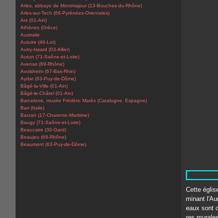
Arles, abbaye de Montmajour (13-Bouches-du-Rhône)
Arles-sur-Tech (66-Pyrénées-Orientales)
Ars (01-Ain)
Athènes (Grèce)
Australie
Autoire (46-Lot)
Autry-Issard (03-Allier)
Autun (71-Saône-et-Loire)
Avenas (69-Rhône)
Avolsheim (67-Bas-Rhin)
Aydat (63-Puy-de-Dôme)
Bâgé-la-Ville (01-Ain)
Bâgé-le-Châtel (01-Ain)
Barcelone, musée Frédéric Marès (Catalogne, Espagne)
Bari (Italie)
Barzan (17-Charente-Maritime)
Baugy (71-Saône-et-Loire)
Beaucaire (30-Gard)
Beaujeu (69-Rhône)
Beaumont (63-Puy-de-Dôme)
Cette églis
minant l'Au
eaux sont o
res murales