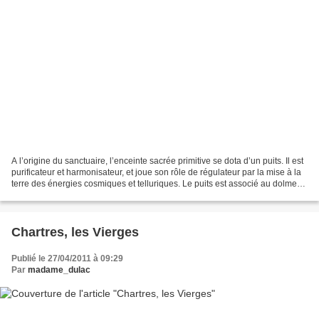
A l’origine du sanctuaire, l’enceinte sacrée primitive se dota d’un puits. Il est
purificateur et harmonisateur, et joue son rôle de régulateur par la mise à la
terre des énergies cosmiques et telluriques. Le puits est associé au dolmen
et à la déesse...
Chartres, les Vierges
Publié le 27/04/2011 à 09:29
Par
madame_dulac