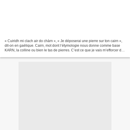
« Cuiridh mi clach air do chàrn », « Je déposerai une pierre sur ton cairn »,
dit-on en gaëlique. Cairn, mot dont l’étymologie nous donne comme base
KARN, la colline ou bien le tas de pierres. C’est ce que je vais m’efforcer de
faire. Karn, cairn, carnutes,...