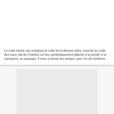
Le culte marial, qui remplaça le culte de la déesse-mère, associé au culte
des eaux, fait de Chartres un lieu symboliquement attaché à la pureté, à la
naissance, au passage. Il nous a donné les vierges, que l’on dit chrétiennes.
Allons à la rencontre...