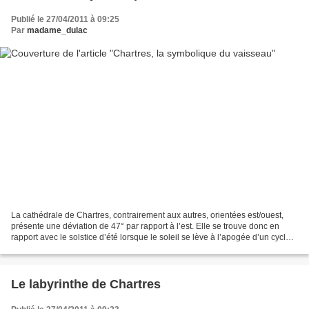
Publié le 27/04/2011 à 09:25
Par
madame_dulac
La cathédrale de Chartres, contrairement aux autres, orientées est/ouest,
présente une déviation de 47° par rapport à l’est. Elle se trouve donc en
rapport avec le solstice d’été lorsque le soleil se lève à l’apogée d’un cycle
annuel. Le solstice d’été,...
Le labyrinthe de Chartres