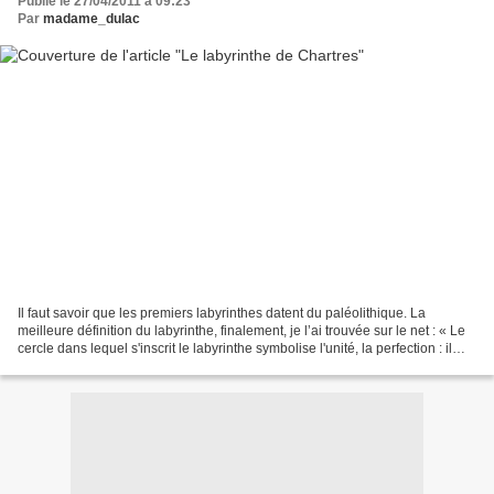
Publié le 27/04/2011 à 09:23
Par
madame_dulac
Il faut savoir que les premiers labyrinthes datent du paléolithique. La
meilleure définition du labyrinthe, finalement, je l’ai trouvée sur le net : « Le
cercle dans lequel s'inscrit le labyrinthe symbolise l'unité, la perfection : il
renvoie à la finitude...