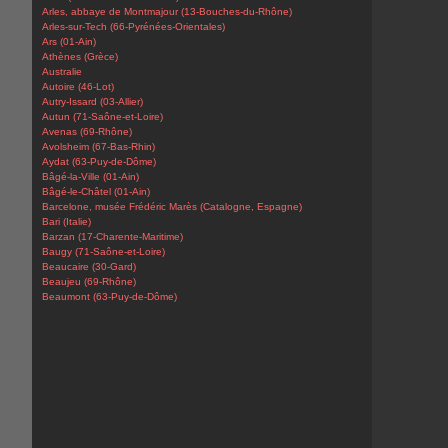
Arles, abbaye de Montmajour (13-Bouches-du-Rhône)
Arles-sur-Tech (66-Pyrénées-Orientales)
Ars (01-Ain)
Athènes (Grèce)
Australie
Autoire (46-Lot)
Autry-Issard (03-Allier)
Autun (71-Saône-et-Loire)
Avenas (69-Rhône)
Avolsheim (67-Bas-Rhin)
Aydat (63-Puy-de-Dôme)
Bâgé-la-Ville (01-Ain)
Bâgé-le-Châtel (01-Ain)
Barcelone, musée Frédéric Marès (Catalogne, Espagne)
Bari (Italie)
Barzan (17-Charente-Maritime)
Baugy (71-Saône-et-Loire)
Beaucaire (30-Gard)
Beaujeu (69-Rhône)
Beaumont (63-Puy-de-Dôme)