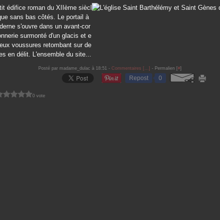
tit édifice roman du XIIème siècl
que sans bas côtés. Le portail à
erne s'ouvre dans un avant-cor
nerie surmonté d'un glacis et e
deux voussures retombant sur de
es en délit. L'ensemble du site...
Posté par madame_dulac à 18:51 -
Commentaires [
…
]
- Permalien [
#
]
Repost
0
0 vote