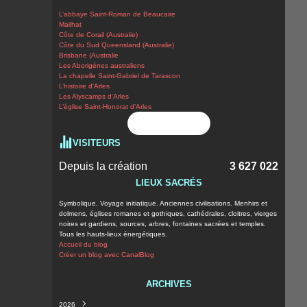
L’abbaye Saint-Roman de Beaucaire
Mailhat
Côte de Corail (Australie)
Côte du Sud Queensland (Australie)
Brisbane (Australie
Les Aborigènes australiens
La chapelle Saint-Gabriel de Tarascon
L’histoire d’Arles
Les Alyscamps d’Arles
L’église Saint-Honorat d’Arles
Flux RSS
VISITEURS
Depuis la création
3 627 022
LIEUX SACRÉS
Symbolique. Voyage initiatique. Anciennes civilisations. Menhirs et
dolmens, églises romanes et gothiques, cathédrales, cloitres, vierges
noires et gardiens, sources, arbres, fontaines sacrées et temples.
Tous les hauts-lieux énergétiques.
Accueil du blog
Créer un blog avec CanalBlog
ARCHIVES
2026