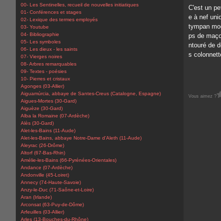
00- Les Sentinelles, recueil de nouvelles initiatiques
C'est un pe
01- Conférences et stages
e à nef uni
02- Lexique des termes employés
tympan mod
03- Youtube
04- Bibliographie
ps de maçon
05- Les symboles
ntouré de 
06- Les dieux - les saints
s colonnett
07- Vierges noires
08- Arbres remarquables
09- Textes - poésies
10- Pierres et cristaux
Agonges (03-Allier)
Aiguamúrcia, abbaye de Santes-Creus (Catalogne, Espagne)
Vous aimez ?
Aigues-Mortes (30-Gard)
Aiguèze (30-Gard)
Alba la Romaine (07-Ardèche)
Alès (30-Gard)
Alet-les-Bains (11-Aude)
Alet-les-Bains, abbaye Notre-Dame d'Aleth (11-Aude)
Aleyrac (26-Drôme)
Altorf (67-Bas-Rhin)
Amélie-les-Bains (66-Pyrénées-Orientales)
Andance (07-Ardèche)
Andonville (45-Loiret)
Annecy (74-Haute-Savoie)
Anzy-le-Duc (71-Saône-et-Loire)
Aran (Irlande)
Arconsat (63-Puy-de-Dôme)
Arfeuilles (03-Allier)
Arles (13-Bouches-du-Rhône)