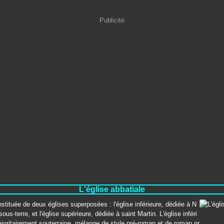
Publicité
L'église abbatiale
nstituée de deux églises superposées : l'église inférieure, dédiée à N
us-terre, et l'église supérieure, dédiée à saint Martin. L'église inféri
joritairement souterraine, mélange de style pré-roman et de roman pr