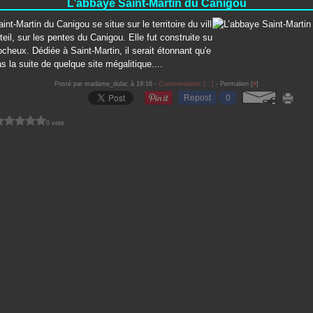
L’abbaye Saint-Martin du Canigou
int-Martin du Canigou se situe sur le territoire du vill
eil, sur les pentes du Canigou. Elle fut construite su
rocheux. Dédiée à Saint-Martin, il serait étonnant qu'e
as la suite de quelque site mégalitique....
Posté par madame_dulac à 19:16 -
Commentaires [
…
]
- Permalien [
#
]
Repost
0
0 vote