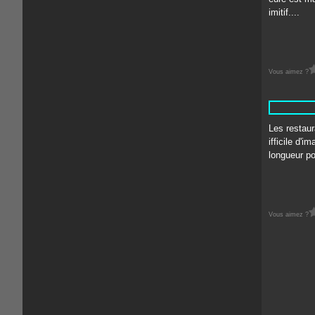
imitif....
Vous aimez ?
Les restaur
ifficile d'i
longueur po
Vous aimez ?