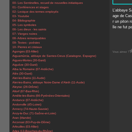
00- Les Sentinelles, recueil de nouvelles initiatiques
01- Conférences et stages
L’abbaye Sa
02- Lexique des termes employés
age de Cast
03- Youtube
04- Bibliographie
r un piton 
05- Les symboles
lle ne fut p
06- Les dieux - les saints
07- Vierges noires
08- Arbres remarquables
09- Textes - poésies
10- Pierres et cristaux
Agonges (03-Allier)
Vous aimez ?
Aiguamúrcia, abbaye de Santes-Creus (Catalogne, Espagne)
Aigues-Mortes (30-Gard)
Aiguèze (30-Gard)
Alba la Romaine (07-Ardèche)
Alès (30-Gard)
Alet-les-Bains (11-Aude)
Alet-les-Bains, abbaye Notre-Dame d'Aleth (11-Aude)
Aleyrac (26-Drôme)
Altorf (67-Bas-Rhin)
Amélie-les-Bains (66-Pyrénées-Orientales)
Andance (07-Ardèche)
Andonville (45-Loiret)
Annecy (74-Haute-Savoie)
Anzy-le-Duc (71-Saône-et-Loire)
Aran (Irlande)
Arconsat (63-Puy-de-Dôme)
Arfeuilles (03-Allier)
Arles (13-Bouches-du-Rhône)