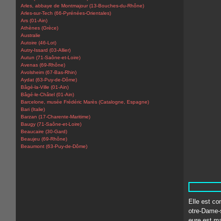
Arles, abbaye de Montmajour (13-Bouches-du-Rhône)
Arles-sur-Tech (66-Pyrénées-Orientales)
Ars (01-Ain)
Athènes (Grèce)
Australie
Autoire (46-Lot)
Autry-Issard (03-Allier)
Autun (71-Saône-et-Loire)
Avenas (69-Rhône)
Avolsheim (67-Bas-Rhin)
Aydat (63-Puy-de-Dôme)
Bâgé-la-Ville (01-Ain)
Bâgé-le-Châtel (01-Ain)
Barcelone, musée Frédéric Marès (Catalogne, Espagne)
Bari (Italie)
Barzan (17-Charente-Maritime)
Baugy (71-Saône-et-Loire)
Beaucaire (30-Gard)
Beaujeu (69-Rhône)
Beaumont (63-Puy-de-Dôme)
Elle est co
otre-Dame-so
eure est ma