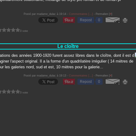
Posté par madame_dulac à 19:14 -
Commentaires [
…
]
- Permalien [
#
]
Repost
0
0 vote
Le cloître
ations des années 1900-1920 furent assez libres dans le cloître, dont il est d
maginer l'aspect original. Il a la forme d'un quadrilatère irrégulier ( 14 mètres de
ur les galeries nord, sud et est, 10 mètres pour la galerie...
Posté par madame_dulac à 19:13 -
Commentaires [
…
]
- Permalien [
#
]
Repost
0
0 vote