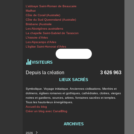
L’abbaye Saint-Roman de Beaucaire
Mailhat
Côte de Corail (Australie)
Côte du Sud Queensland (Australie)
Brisbane (Australie
Les Aborigènes australiens
La chapelle Saint-Gabriel de Tarascon
L’histoire d’Arles
Les Alyscamps d’Arles
L’église Saint-Honorat d’Arles
Flux RSS
VISITEURS
Depuis la création
3 626 963
LIEUX SACRÉS
Symbolique. Voyage initiatique. Anciennes civilisations. Menhirs et
dolmens, églises romanes et gothiques, cathédrales, cloitres, vierges
noires et gardiens, sources, arbres, fontaines sacrées et temples.
Tous les hauts-lieux énergétiques.
Accueil du blog
Créer un blog avec CanalBlog
ARCHIVES
2026