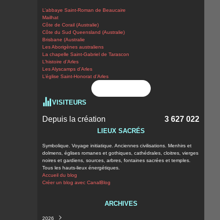
L’abbaye Saint-Roman de Beaucaire
Mailhat
Côte de Corail (Australie)
Côte du Sud Queensland (Australie)
Brisbane (Australie
Les Aborigènes australiens
La chapelle Saint-Gabriel de Tarascon
L’histoire d’Arles
Les Alyscamps d’Arles
L’église Saint-Honorat d’Arles
Flux RSS
VISITEURS
Depuis la création
3 627 022
LIEUX SACRÉS
Symbolique. Voyage initiatique. Anciennes civilisations. Menhirs et
dolmens, églises romanes et gothiques, cathédrales, cloitres, vierges
noires et gardiens, sources, arbres, fontaines sacrées et temples.
Tous les hauts-lieux énergétiques.
Accueil du blog
Créer un blog avec CanalBlog
ARCHIVES
2026