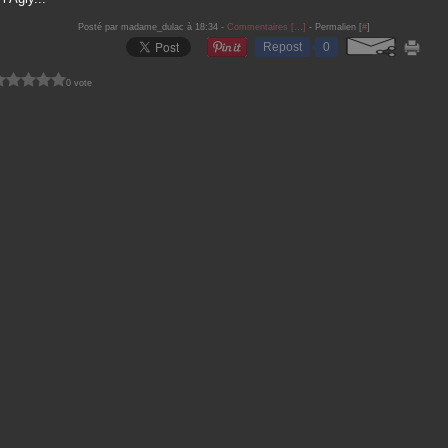
Posté par madame_dulac à 18:34 -
Commentaires [
…
]
- Permalien [
#
]
Repost
0
0 vote