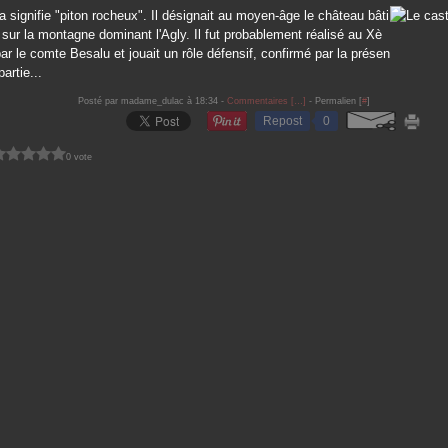
 signifie "piton rocheux". Il désignait au moyen-âge le château bâti
 sur la montagne dominant l'Agly. Il fut probablement réalisé au Xè
ar le comte Besalu et jouait un rôle défensif, confirmé par la présen
artie...
Posté par madame_dulac à 18:34 -
Commentaires [
…
]
- Permalien [
#
]
Repost
0
0 vote