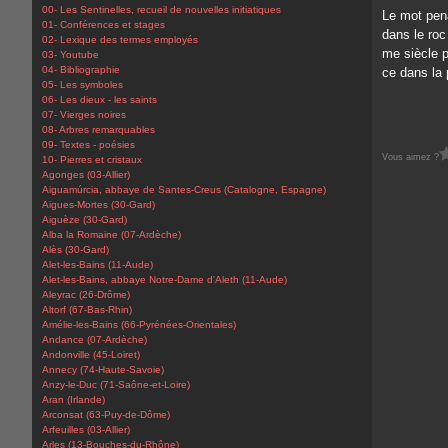
00- Les Sentinelles, recueil de nouvelles initiatiques
Le mot pena
01- Conférences et stages
dans le roc
02- Lexique des termes employés
me siècle p
03- Youtube
04- Bibliographie
ce dans la p
05- Les symboles
06- Les dieux - les saints
07- Vierges noires
08- Arbres remarquables
09- Textes - poésies
Vous aimez ?
10- Pierres et cristaux
Agonges (03-Allier)
Aiguamúrcia, abbaye de Santes-Creus (Catalogne, Espagne)
Aigues-Mortes (30-Gard)
Aiguèze (30-Gard)
Alba la Romaine (07-Ardèche)
Alès (30-Gard)
Alet-les-Bains (11-Aude)
Alet-les-Bains, abbaye Notre-Dame d'Aleth (11-Aude)
Aleyrac (26-Drôme)
Altorf (67-Bas-Rhin)
Amélie-les-Bains (66-Pyrénées-Orientales)
Andance (07-Ardèche)
Andonville (45-Loiret)
Annecy (74-Haute-Savoie)
Anzy-le-Duc (71-Saône-et-Loire)
Aran (Irlande)
Arconsat (63-Puy-de-Dôme)
Arfeuilles (03-Allier)
Arles (13-Bouches-du-Rhône)