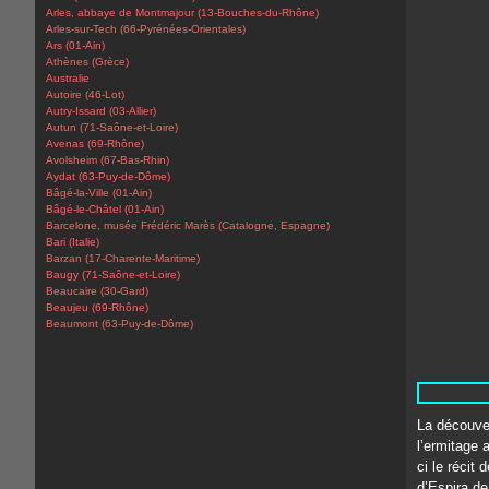
Arles, abbaye de Montmajour (13-Bouches-du-Rhône)
Arles-sur-Tech (66-Pyrénées-Orientales)
Ars (01-Ain)
Athènes (Grèce)
Australie
Autoire (46-Lot)
Autry-Issard (03-Allier)
Autun (71-Saône-et-Loire)
Avenas (69-Rhône)
Avolsheim (67-Bas-Rhin)
Aydat (63-Puy-de-Dôme)
Bâgé-la-Ville (01-Ain)
Bâgé-le-Châtel (01-Ain)
Barcelone, musée Frédéric Marès (Catalogne, Espagne)
Bari (Italie)
Barzan (17-Charente-Maritime)
Baugy (71-Saône-et-Loire)
Beaucaire (30-Gard)
Beaujeu (69-Rhône)
Beaumont (63-Puy-de-Dôme)
La découver
l’ermitage a
ci le récit
d’Espira de 