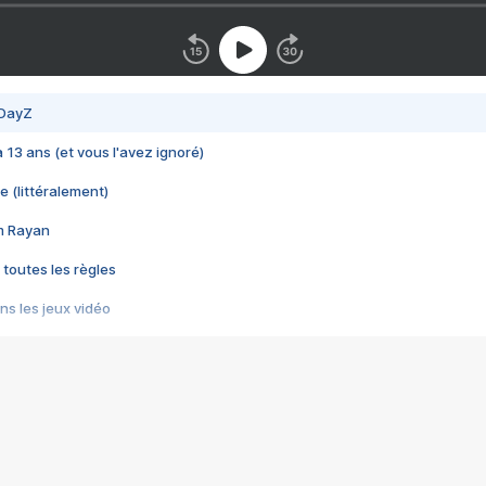
 DayZ
 a 13 ans (et vous l'avez ignoré)
e (littéralement)
im Rayan
 toutes les règles
s les jeux vidéo
us choquant de Rockstar ? - Le scandale BULLY
e plus moche de Steam
du RÊVE tourne au CAUCHEMAR
pendant 8 heures