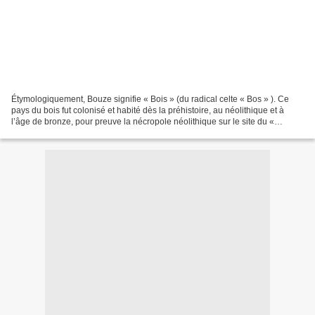
Étymologiquement, Bouze signifie « Bois » (du radical celte « Bos » ). Ce
pays du bois fut colonisé et habité dès la préhistoire, au néolithique et à
l’âge de bronze, pour preuve la nécropole néolithique sur le site du «
Croconnet » comprenant une soixantaine...