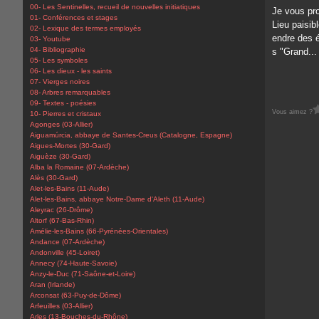
00- Les Sentinelles, recueil de nouvelles initiatiques
Je vous pro
01- Conférences et stages
Lieu paisib
02- Lexique des termes employés
endre des é
03- Youtube
04- Bibliographie
s "Grand...
05- Les symboles
06- Les dieux - les saints
07- Vierges noires
08- Arbres remarquables
09- Textes - poésies
Vous aimez ?
10- Pierres et cristaux
Agonges (03-Allier)
Aiguamúrcia, abbaye de Santes-Creus (Catalogne, Espagne)
Aigues-Mortes (30-Gard)
Aiguèze (30-Gard)
Alba la Romaine (07-Ardèche)
Alès (30-Gard)
Alet-les-Bains (11-Aude)
Alet-les-Bains, abbaye Notre-Dame d'Aleth (11-Aude)
Aleyrac (26-Drôme)
Altorf (67-Bas-Rhin)
Amélie-les-Bains (66-Pyrénées-Orientales)
Andance (07-Ardèche)
Andonville (45-Loiret)
Annecy (74-Haute-Savoie)
Anzy-le-Duc (71-Saône-et-Loire)
Aran (Irlande)
Arconsat (63-Puy-de-Dôme)
Arfeuilles (03-Allier)
Arles (13-Bouches-du-Rhône)