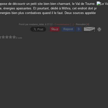
pose de découvrir un petit site bien bien charmant, le Val de Tourne.
le, énergies apaisantes. Et pourtant, dédié à Mithra, cet endroit doit pr
nergies bien plus combatives quand il le faut. Deux sources appelée
Posté par madame_dulac à 17:12 -
Commentaires [
…
]
- Permalien [
#
]
Repost
0
0 vote