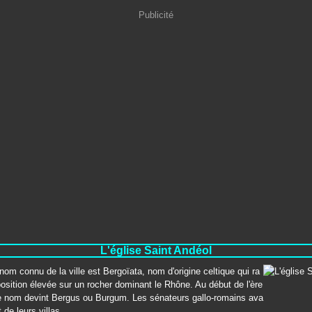
Publicité
L'église Saint Andéol
nom connu de la ville est Bergoïata, nom d'origine celtique qui ra
position élevée sur un rocher dominant le Rhône. Au début de l'ère
e nom devint Bergus ou Burgum. Les sénateurs gallo-romains ava
 de leurs villas...