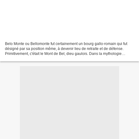
Belo Monte ou Bellomonte fut certainement un bourg gallo-romain qui fut
désigné par sa position même, à devenir lieu de retraite et de défense.
Primitivement, c'était le Mont de Bel, dieu gaulois. Dans la mythologie
celtique, le dieu gaulois Bel, Belen...