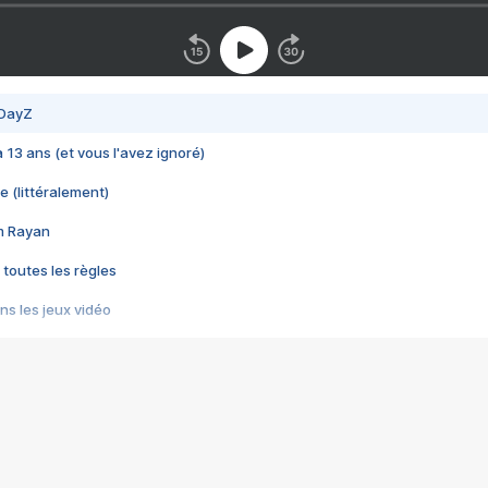
 DayZ
 a 13 ans (et vous l'avez ignoré)
e (littéralement)
im Rayan
 toutes les règles
s les jeux vidéo
us choquant de Rockstar ? - Le scandale BULLY
e plus moche de Steam
du RÊVE tourne au CAUCHEMAR
pendant 8 heures