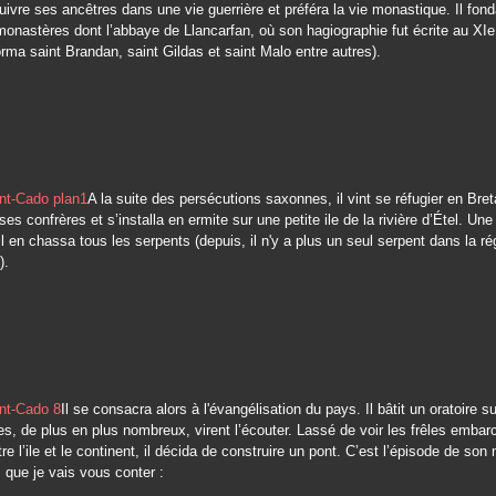
uivre ses ancêtres dans une vie guerrière et préféra la vie monastique. Il fon
nastères dont l’abbaye de Llancarfan, où son hagiographie fut écrite au XIe
orma saint Brandan, saint Gildas et saint Malo entre autres).
A la suite des persécutions saxonnes, il vint se réfugier en Br
es confrères et s’installa en ermite sur une petite ile de la rivière d’Étel. Un
il en chassa tous les serpents (depuis, il n'y a plus un seul serpent dans la ré
).
Il se consacra alors à l'évangélisation du pays. Il bâtit un oratoire su
les, de plus en plus nombreux, virent l’écouter. Lassé de voir les frêles embar
re l’ile et le continent, il décida de construire un pont. C’est l’épisode de son 
 que je vais vous conter :