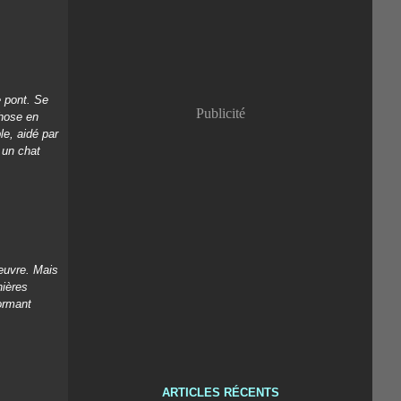
e pont. Se
Publicité
chose en
le, aidé par
 un chat
 œuvre. Mais
nières
formant
ARTICLES RÉCENTS