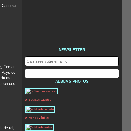
nt Cado au
NEWSLETTER
g, Cadfan,
u Pays de
u du mot
ALBUMS PHOTOS
patron des
5- Sources sacrées
9- Monde végétal
s de roi,