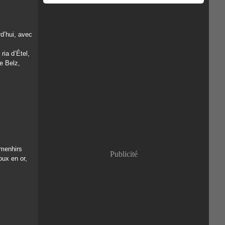
rd’hui, avec
ia d’Étel,
e Belz,
 menhirs
Publicité
oux en or,