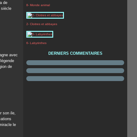
da de
8- Monde animal
 siècle
2- Cloitres et abbayes
6- Labyrinthes
DERNIERS COMMENTAIRES
etagne avec
e légende
gion de
r son ile,
cations
miracle le