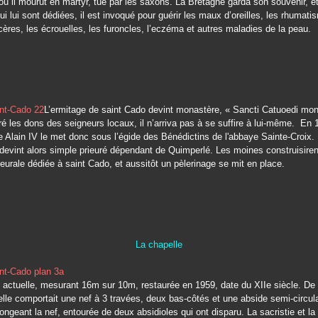
où il mourut en martyr, tué par les saxons. La Bretagne garda son souvenir, e
ui lui sont dédiées, il est invoqué pour guérir les maux d’oreilles, les rhumati
lcères, les écrouelles, les furoncles, l’eczéma et autres maladies de la peau.
L’ermitage de saint Cado devint monastère, « Sancti Catuoedi mon
é les dons des seigneurs locaux, il n’arriva pas à se suffire à lui-même. En 
 Alain IV le met donc sous l’égide des Bénédictins de l'abbaye Sainte-Croix. 
evint alors simple prieuré dépendant de Quimperlé. Les moines construisire
ieurale dédiée à saint Cado, et aussitôt un pèlerinage se mit en place.
La chapelle
 actuelle, mesurant 16m sur 10m, restaurée en 1959, date du XIIe siècle. De
elle comportait une nef à 3 travées, deux bas-côtés et une abside semi-circula
longeant la nef, entourée de deux absidioles qui ont disparu. La sacristie et la