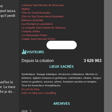
L’abbaye Saint-Roman de Beaucaire
nt
Mailhat
pied laissa
Côte de Corail (Australie)
u’il perdit
Côte du Sud Queensland (Australie)
Brisbane (Australie
Les Aborigènes australiens
La chapelle Saint-Gabriel de Tarascon
L’histoire d’Arles
Les Alyscamps d’Arles
L’église Saint-Honorat d’Arles
Flux RSS
VISITEURS
Depuis la création
3 626 963
LIEUX SACRÉS
Symbolique. Voyage initiatique. Anciennes civilisations. Menhirs et
dolmens, églises romanes et gothiques, cathédrales, cloitres, vierges
urd’hui la
noires et gardiens, sources, arbres, fontaines sacrées et temples.
Tous les hauts-lieux énergétiques.
r. La trace
Accueil du blog
Moi je dis…
Créer un blog avec CanalBlog
ARCHIVES
2026