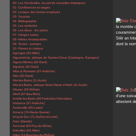
00- Les Sentinelles, recueil de nouvelles initiatiques
01- Conférences et stages
02- Lexique des termes employés
03- Youtube
04- Bibliographie
05- Les symboles
la montée d
06- Les dieux - les saints
couramment 
07- Vierges noires
Stêr an Int
08- Arbres remarquables
dont le nom
09- Textes - poésies
10- Pierres et cristaux
Agonges (03-Allier)
Aiguamúrcia, abbaye de Santes-Creus (Catalogne, Espagne)
Aigues-Mortes (30-Gard)
Aiguèze (30-Gard)
Alba la Romaine (07-Ardèche)
Alès (30-Gard)
Alet-les-Bains (11-Aude)
Alet-les-Bains, abbaye Notre-Dame d'Aleth (11-Aude)
Aleyrac (26-Drôme)
S
Altorf (67-Bas-Rhin)
d’une soixa
Amélie-les-Bains (66-Pyrénées-Orientales)
attestent d
Andance (07-Ardèche)
Andonville (45-Loiret)
Annecy (74-Haute-Savoie)
Anzy-le-Duc (71-Saône-et-Loire)
Aran (Irlande)
Arconsat (63-Puy-de-Dôme)
Arfeuilles (03-Allier)
Arles (13-Bouches-du-Rhône)