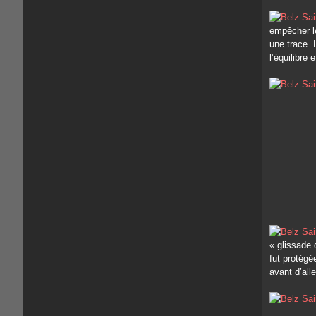
empêcher le
une trace. 
l’équilibre e
« glissade 
fut protégé
avant d’all