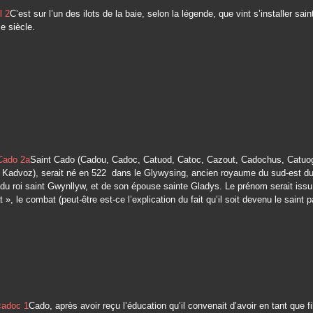
C’est sur l’un des ilots de la baie, selon la légende, que vint s’installer sai
e siècle.
Saint Cado (Cadou, Cadoc, Catuod, Catoc, Cazout, Cadochus, Catuo
 Kadvoz), serait né en 522 dans le Glywysing, ancien royaume du sud-est d
s du roi saint Gwynllyw, et de son épouse sainte Gladys. Le prénom serait iss
t », le combat (peut-être est-ce l’explication du fait qu’il soit devenu le saint 
Cado, après avoir reçu l’éducation qu’il convenait d’avoir en tant que fil