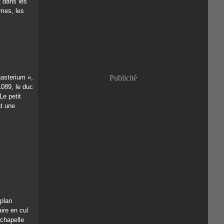
t dans les
Janvier
(8)
smes, les
asterium »,
Publicité
1089, le duc
Le petit
nt une
 plan
ire en cul
 chapelle