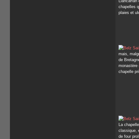
Llancarfan 
chapelles q
plaies et u
mais, malgr
de Bretagne
monastère d
chapelle pr
La chapelle
classique, 
de four pro