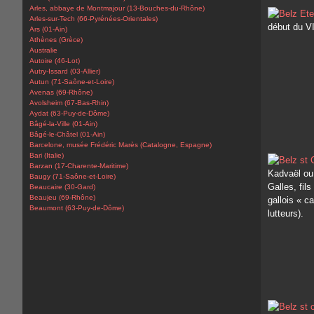
Arles, abbaye de Montmajour (13-Bouches-du-Rhône)
Arles-sur-Tech (66-Pyrénées-Orientales)
début du VI
Ars (01-Ain)
Athènes (Grèce)
Australie
Autoire (46-Lot)
Autry-Issard (03-Allier)
Autun (71-Saône-et-Loire)
Avenas (69-Rhône)
Avolsheim (67-Bas-Rhin)
Aydat (63-Puy-de-Dôme)
Bâgé-la-Ville (01-Ain)
Bâgé-le-Châtel (01-Ain)
Barcelone, musée Frédéric Marès (Catalogne, Espagne)
Bari (Italie)
Barzan (17-Charente-Maritime)
Kadvaël ou
Baugy (71-Saône-et-Loire)
Galles, fil
Beaucaire (30-Gard)
Beaujeu (69-Rhône)
gallois « ca
Beaumont (63-Puy-de-Dôme)
lutteurs).