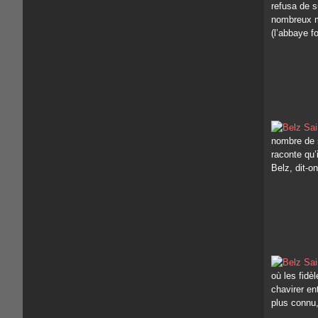
refusa de s
nombreux mo
(l’abbaye f
nombre de s
raconte qu’
Belz, dit-on
où les fidè
chavirer ent
plus connu,