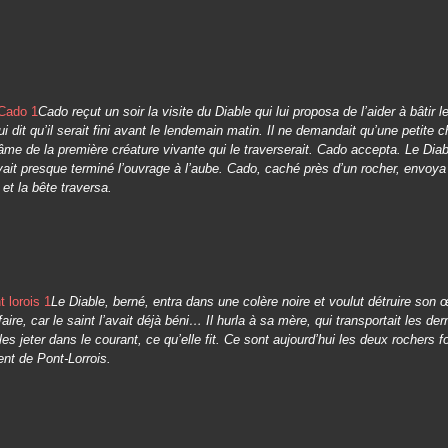
Cado reçut un soir la visite du Diable qui lui proposa de l’aider à bâtir l
lui dit qu’il serait fini avant le lendemain matin. Il ne demandait qu’une petite 
âme de la première créature vivante qui le traverserait. Cado accepta. Le Diab
ait presque terminé l’ouvrage à l’aube. Cado, caché près d’un rocher, envoya
 et la bête traversa.
Le Diable, berné, entra dans une colère noire et voulut détruire son
 faire, car le saint l’avait déjà béni… Il hurla à sa mère, qui transportait les der
 les jeter dans le courant, ce qu’elle fit. Ce sont aujourd’hui les deux rochers 
ent de Pont-Lorrois.