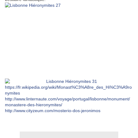
https://fr.wikipedia.org/wiki/Monast%C3%A8re_des_Hi%C3%A9ro
nymites
http://www.linternaute.com/voyage/portugal/lisbonne/monument/
monastere-des-hieronymites/
http://www.cityzeum.com/mosterio-dos-jeronimos