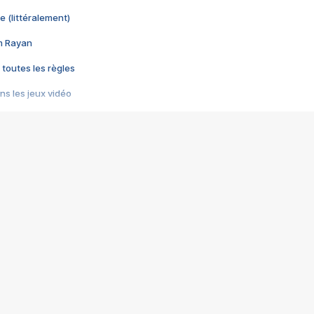
e (littéralement)
im Rayan
 toutes les règles
s les jeux vidéo
us choquant de Rockstar ? - Le scandale BULLY
e plus moche de Steam
du RÊVE tourne au CAUCHEMAR
pendant 8 heures
it… à tort
umiliés par un jeu vidéo
ire - Final Fantasy 8
ti un empire - Age of Empires