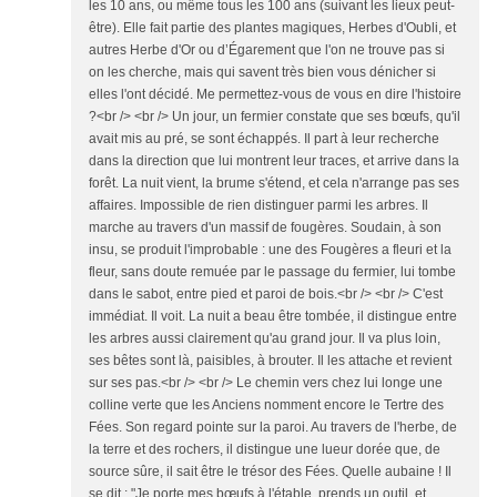
les 10 ans, ou même tous les 100 ans (suivant les lieux peut-
être). Elle fait partie des plantes magiques, Herbes d'Oubli, et
autres Herbe d'Or ou d’Égarement que l'on ne trouve pas si
on les cherche, mais qui savent très bien vous dénicher si
elles l'ont décidé. Me permettez-vous de vous en dire l'histoire
?<br /> <br /> Un jour, un fermier constate que ses bœufs, qu'il
avait mis au pré, se sont échappés. Il part à leur recherche
dans la direction que lui montrent leur traces, et arrive dans la
forêt. La nuit vient, la brume s'étend, et cela n'arrange pas ses
affaires. Impossible de rien distinguer parmi les arbres. Il
marche au travers d'un massif de fougères. Soudain, à son
insu, se produit l'improbable : une des Fougères a fleuri et la
fleur, sans doute remuée par le passage du fermier, lui tombe
dans le sabot, entre pied et paroi de bois.<br /> <br /> C'est
immédiat. Il voit. La nuit a beau être tombée, il distingue entre
les arbres aussi clairement qu'au grand jour. Il va plus loin,
ses bêtes sont là, paisibles, à brouter. Il les attache et revient
sur ses pas.<br /> <br /> Le chemin vers chez lui longe une
colline verte que les Anciens nomment encore le Tertre des
Fées. Son regard pointe sur la paroi. Au travers de l'herbe, de
la terre et des rochers, il distingue une lueur dorée que, de
source sûre, il sait être le trésor des Fées. Quelle aubaine ! Il
se dit : "Je porte mes bœufs à l'étable, prends un outil, et