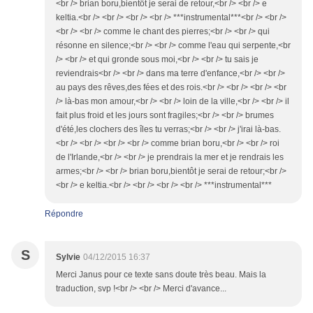
<br /> brian boru,bientôt je serai de retour,<br /> <br /> e
keltia.<br /> <br /> <br /> <br /> ***instrumental***<br /> <br />
<br /> <br /> comme le chant des pierres;<br /> <br /> qui
résonne en silence;<br /> <br /> comme l'eau qui serpente,<br
/> <br /> et qui gronde sous moi,<br /> <br /> tu sais je
reviendrais<br /> <br /> dans ma terre d'enfance,<br /> <br />
au pays des rêves,des fées et des rois.<br /> <br /> <br /> <br
/> là-bas mon amour,<br /> <br /> loin de la ville,<br /> <br /> il
fait plus froid et les jours sont fragiles;<br /> <br /> brumes
d'été,les clochers des îles tu verras;<br /> <br /> j'irai là-bas.
<br /> <br /> <br /> <br /> comme brian boru,<br /> <br /> roi
de l'Irlande,<br /> <br /> je prendrais la mer et je rendrais les
armes;<br /> <br /> brian boru,bientôt je serai de retour;<br />
<br /> e keltia.<br /> <br /> <br /> <br /> ***instrumental***
Répondre
S
Sylvie
04/12/2015 16:37
Merci Janus pour ce texte sans doute très beau. Mais la
traduction, svp !<br /> <br /> Merci d'avance...