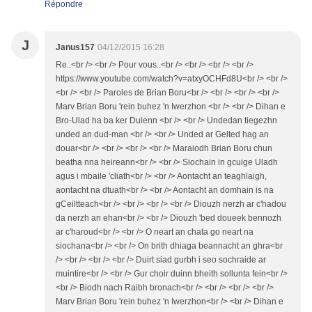
Répondre
J
Janus157
04/12/2015 16:28
Re..<br /> <br /> Pour vous..<br /> <br /> <br /> <br />
https://www.youtube.com/watch?v=atxyOCHFd8U<br /> <br />
<br /> <br /> Paroles de Brian Boru<br /> <br /> <br /> <br />
Marv Brian Boru 'rein buhez 'n Iwerzhon <br /> <br /> Dihan e
Bro-Ulad ha ba ker Dulenn <br /> <br /> Undedan tiegezhn
unded an dud-man <br /> <br /> Unded ar Gelted hag an
douar<br /> <br /> <br /> <br /> Maraiodh Brian Boru chun
beatha nna heireann<br /> <br /> Siochain in gcuige Uladh
agus i mbaile 'cliath<br /> <br /> Aontacht an teaghlaigh,
aontacht na dtuath<br /> <br /> Aontacht an domhain is na
gCeiltteach<br /> <br /> <br /> <br /> Diouzh nerzh ar c'hadou
da nerzh an ehan<br /> <br /> Diouzh 'bed doueek bennozh
ar c'haroud<br /> <br /> O neart an chata go neart na
siochana<br /> <br /> On brith dhiaga beannacht an ghra<br
/> <br /> <br /> <br /> Duirt siad gurbh i seo sochraide ar
muintire<br /> <br /> Gur choir duinn bheith sollunta fein<br />
<br /> Biodh nach Raibh bronach<br /> <br /> <br /> <br />
Marv Brian Boru 'rein buhez 'n Iwerzhon<br /> <br /> Dihan e