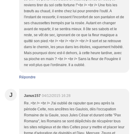
reviens tirer du sol cette fortune !"<br /> <br /> Une fois les
bœufs au chaud, il entre chez lui pour prendre l'outil. A
l'instant de ressortir, il ressent l'inconfort de son pantalon et de
ses chaussettes trempés par la rosée. Autant en changer
avant de repartir, il se sentira mieux. Il ôte ses sabots et le
reste, se vêt de sec, ignorant de ce que la fleur magique a
quitté son pied.<br /> <br /> <br /> <br /> Il sort et se retrouve
dans le chemin, les yeux dans les étoiles, vaguement hébété.
Mais pourquoi donc est-il dehors, à cette heure tardive, avec
sa pioche en main ? <br /> <br /> Sans la fleur de Fougère il
ne voit plus que l'ordinaire. Il a oublié.
Répondre
J
Janus157
04/12/2015 16:28
Re..<br /> <br /> J'ai oublié de rajouter que peu après la
période Celte, nos ancêtres les Gaulois, dès l'occupation
Romaine de la Gaule, sous Jules César et durant cette ''Pax
Romana'', les Romains se sont dépêchés de récupérer tous
les sites religieux et de rites Celtes pour y mettre et placer leur
forme d'adoration de divinités et Dieu..Mercure..Zeuss et