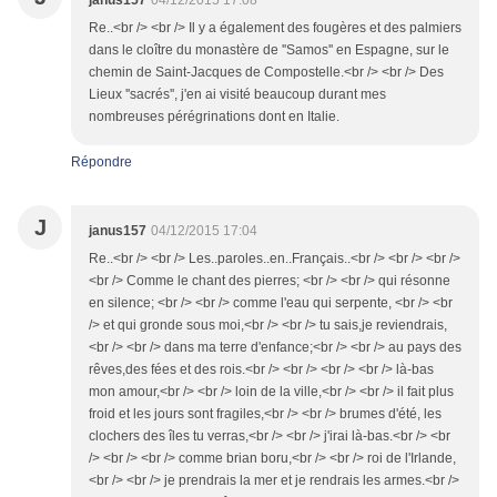
janus157
04/12/2015 17:08
Re..<br /> <br /> Il y a également des fougères et des palmiers
dans le cloître du monastère de ''Samos'' en Espagne, sur le
chemin de Saint-Jacques de Compostelle.<br /> <br /> Des
Lieux ''sacrés'', j'en ai visité beaucoup durant mes
nombreuses pérégrinations dont en Italie.
Répondre
J
janus157
04/12/2015 17:04
Re..<br /> <br /> Les..paroles..en..Français..<br /> <br /> <br />
<br /> Comme le chant des pierres; <br /> <br /> qui résonne
en silence; <br /> <br /> comme l'eau qui serpente, <br /> <br
/> et qui gronde sous moi,<br /> <br /> tu sais,je reviendrais,
<br /> <br /> dans ma terre d'enfance;<br /> <br /> au pays des
rêves,des fées et des rois.<br /> <br /> <br /> <br /> là-bas
mon amour,<br /> <br /> loin de la ville,<br /> <br /> il fait plus
froid et les jours sont fragiles,<br /> <br /> brumes d'été, les
clochers des îles tu verras,<br /> <br /> j'irai là-bas.<br /> <br
/> <br /> <br /> comme brian boru,<br /> <br /> roi de l'Irlande,
<br /> <br /> je prendrais la mer et je rendrais les armes.<br />