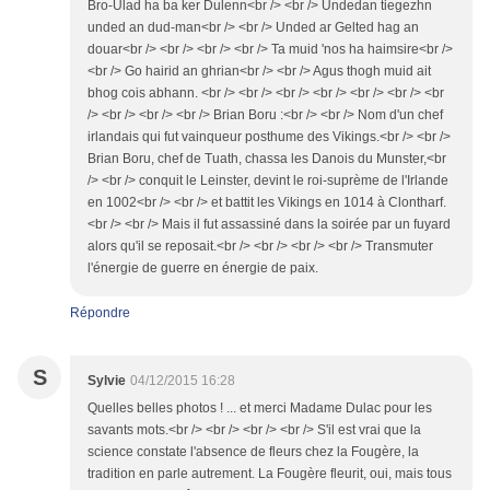
Bro-Ulad ha ba ker Dulenn<br /> <br /> Undedan tiegezhn
unded an dud-man<br /> <br /> Unded ar Gelted hag an
douar<br /> <br /> <br /> <br /> Ta muid 'nos ha haimsire<br />
<br /> Go hairid an ghrian<br /> <br /> Agus thogh muid ait
bhog cois abhann. <br /> <br /> <br /> <br /> <br /> <br /> <br
/> <br /> <br /> <br /> Brian Boru :<br /> <br /> Nom d'un chef
irlandais qui fut vainqueur posthume des Vikings.<br /> <br />
Brian Boru, chef de Tuath, chassa les Danois du Munster,<br
/> <br /> conquit le Leinster, devint le roi-suprème de l'Irlande
en 1002<br /> <br /> et battit les Vikings en 1014 à Clontharf.
<br /> <br /> Mais il fut assassiné dans la soirée par un fuyard
alors qu'il se reposait.<br /> <br /> <br /> <br /> Transmuter
l'énergie de guerre en énergie de paix.
Répondre
S
Sylvie
04/12/2015 16:28
Quelles belles photos ! ... et merci Madame Dulac pour les
savants mots.<br /> <br /> <br /> <br /> S'il est vrai que la
science constate l'absence de fleurs chez la Fougère, la
tradition en parle autrement. La Fougère fleurit, oui, mais tous