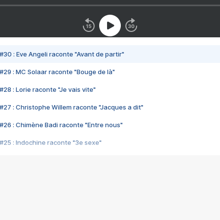
#30 : Eve Angeli raconte "Avant de partir"
#29 : MC Solaar raconte "Bouge de là"
28 : Lorie raconte "Je vais vite"
#27 : Christophe Willem raconte "Jacques a dit"
#26 : Chimène Badi raconte "Entre nous"
#25 : Indochine raconte "3e sexe"
#24 : Zaho raconte "C'est chelou"
#23 : Patrick Bruel raconte "Au café des délices"
#22 : Kyo raconte "Le chemin"
#21 : Nolwenn Leroy raconte "Cassé"