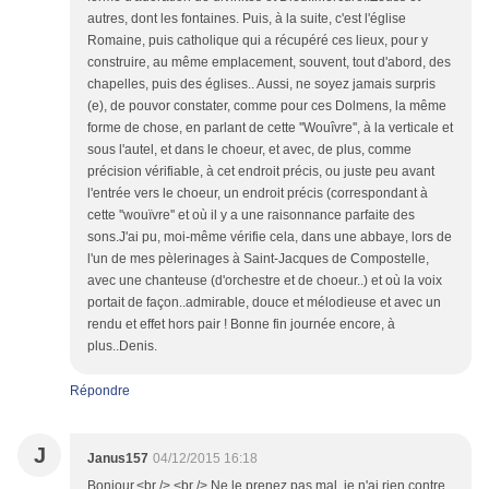
autres, dont les fontaines. Puis, à la suite, c'est l'église
Romaine, puis catholique qui a récupéré ces lieux, pour y
construire, au même emplacement, souvent, tout d'abord, des
chapelles, puis des églises.. Aussi, ne soyez jamais surpris
(e), de pouvor constater, comme pour ces Dolmens, la même
forme de chose, en parlant de cette ''Wouîvre'', à la verticale et
sous l'autel, et dans le choeur, et avec, de plus, comme
précision vérifiable, à cet endroit précis, ou juste peu avant
l'entrée vers le choeur, un endroit précis (correspondant à
cette ''wouïvre'' et où il y a une raisonnance parfaite des
sons.J'ai pu, moi-même vérifie cela, dans une abbaye, lors de
l'un de mes pèlerinages à Saint-Jacques de Compostelle,
avec une chanteuse (d'orchestre et de choeur..) et où la voix
portait de façon..admirable, douce et mélodieuse et avec un
rendu et effet hors pair ! Bonne fin journée encore, à
plus..Denis.
Répondre
J
Janus157
04/12/2015 16:18
Bonjour.<br /> <br /> Ne le prenez pas mal, je n'ai rien contre