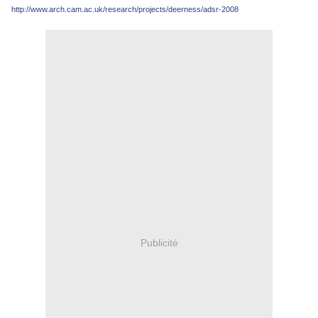
http://www.arch.cam.ac.uk/research/projects/deerness/adsr-2008
Publicité