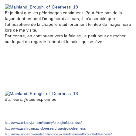
Et je dirai que les pèlerinages continuent. Peut-être pas de la
façon dont on peut l’imaginer d’ailleurs, il m’a semblé que
l’atmosphère de la chapelle était fortement teintée de magie noire
lors de ma visite.
Par contre, en continuant vers la falaise, le petit bout de rocher
sur lequel on regarde l’orient et le soleil qui se lève…
d’ailleurs, j’étais espionnée.
http://www.orkneyjar.com/history/broughofdeerness/
http://www.arch.cam.ac.uk/research/projects/deerness
http://www.undiscoveredscotland.co.uk/eastmainland/broughofdeerness/