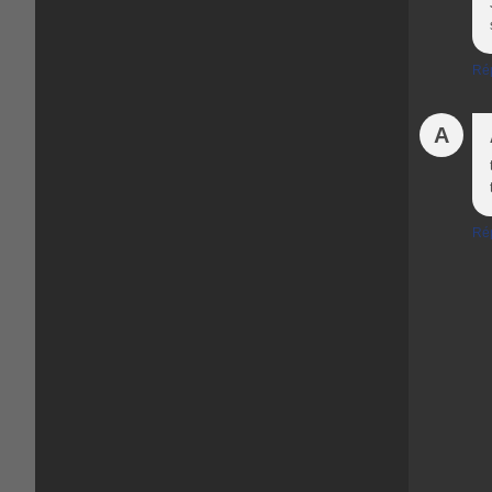
Ré
A
Ré