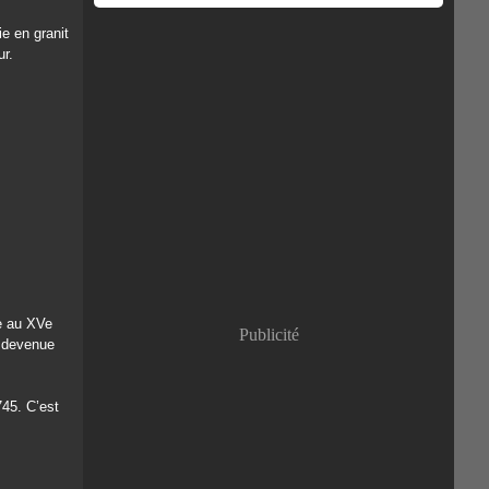
ie en granit
ur.
te au XVe
Publicité
e devenue
745. C’est