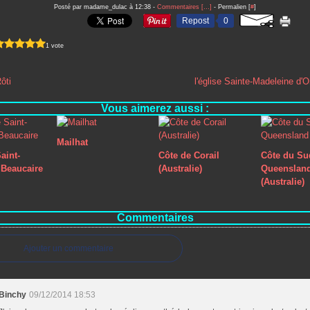
Posté par madame_dulac à 12:38 -
Commentaires [
…
]
- Permalien [
#
]
Repost
0
1 vote
ôti
l'église Sainte-Madeleine d'
Vous aimerez aussi :
Mailhat
aint-
Côte de Corail
Côte du Su
Beaucaire
(Australie)
Queenslan
(Australie)
Commentaires
Ajouter un commentaire
Binchy
09/12/2014 18:53