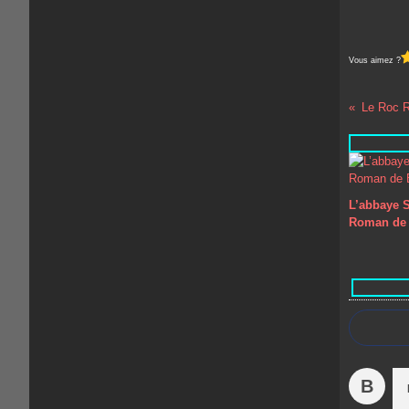
Vous aimez ?
Le Roc R
L’abbaye S
Roman de 
B