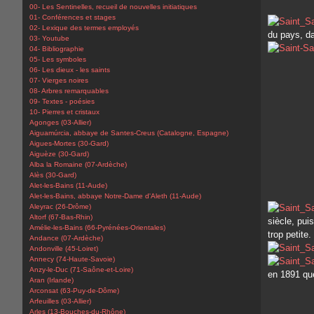
00- Les Sentinelles, recueil de nouvelles initiatiques
01- Conférences et stages
02- Lexique des termes employés
du pays, da
03- Youtube
04- Bibliographie
05- Les symboles
06- Les dieux - les saints
07- Vierges noires
08- Arbres remarquables
09- Textes - poésies
10- Pierres et cristaux
Agonges (03-Allier)
Aiguamúrcia, abbaye de Santes-Creus (Catalogne, Espagne)
Aigues-Mortes (30-Gard)
Aiguèze (30-Gard)
Alba la Romaine (07-Ardèche)
Alès (30-Gard)
Alet-les-Bains (11-Aude)
Alet-les-Bains, abbaye Notre-Dame d'Aleth (11-Aude)
Aleyrac (26-Drôme)
Altorf (67-Bas-Rhin)
siècle, pui
Amélie-les-Bains (66-Pyrénées-Orientales)
trop petite
Andance (07-Ardèche)
Andonville (45-Loiret)
Annecy (74-Haute-Savoie)
Anzy-le-Duc (71-Saône-et-Loire)
en 1891 que
Aran (Irlande)
Arconsat (63-Puy-de-Dôme)
Arfeuilles (03-Allier)
Arles (13-Bouches-du-Rhône)