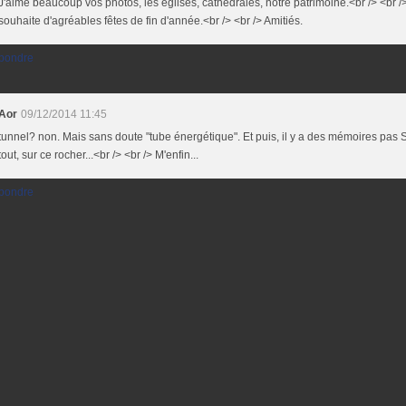
J'aime beaucoup vos photos, les églises, cathédrales, notre patrimoine.<br /> <br /
souhaite d'agréables fêtes de fin d'année.<br /> <br /> Amitiés.
pondre
Aor
09/12/2014 11:45
tunnel? non. Mais sans doute "tube énergétique". Et puis, il y a des mémoires pas 
tout, sur ce rocher...<br /> <br /> M'enfin...
pondre