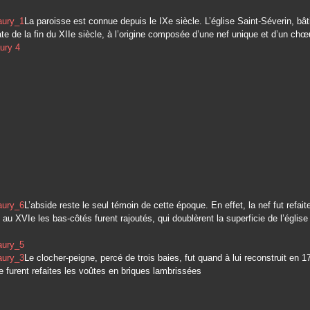
La paroisse est connue depuis le IXe siècle. L’église Saint-Séverin, bât
te de la fin du XIIe siècle, à l’origine composée d’une nef unique et d’un chœ
L’abside reste le seul témoin de cette époque. En effet, la nef fut refai
s au XVIe les bas-côtés furent rajoutés, qui doublèrent la superficie de l’églis
.
Le clocher-peigne, percé de trois baies, fut quand à lui reconstruit en 1
 furent refaites les voûtes en briques lambrissées