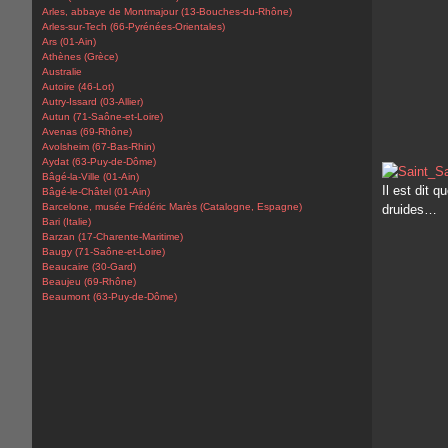
Arles, abbaye de Montmajour (13-Bouches-du-Rhône)
Arles-sur-Tech (66-Pyrénées-Orientales)
Ars (01-Ain)
Athènes (Grèce)
Australie
Autoire (46-Lot)
Autry-Issard (03-Allier)
Autun (71-Saône-et-Loire)
Avenas (69-Rhône)
Avolsheim (67-Bas-Rhin)
Aydat (63-Puy-de-Dôme)
Bâgé-la-Ville (01-Ain)
Il est dit 
Bâgé-le-Châtel (01-Ain)
Barcelone, musée Frédéric Marès (Catalogne, Espagne)
druides…
Bari (Italie)
Barzan (17-Charente-Maritime)
Baugy (71-Saône-et-Loire)
Beaucaire (30-Gard)
Beaujeu (69-Rhône)
Beaumont (63-Puy-de-Dôme)