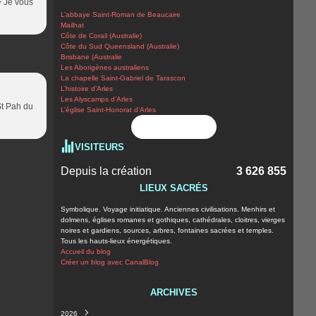
> Je vous
L’abbaye Saint-Roman de Beaucaire
Mailhat
Côte de Corail (Australie)
Côte du Sud Queensland (Australie)
Brisbane (Australie
Les Aborigènes australiens
La chapelle Saint-Gabriel de Tarascon
L’histoire d’Arles
Les Alyscamps d’Arles
St Pah du
L’église Saint-Honorat d’Arles
Flux RSS
VISITEURS
Depuis la création
3 626 855
LIEUX SACRÉS
Symbolique. Voyage initiatique. Anciennes civilisations. Menhirs et
dolmens, églises romanes et gothiques, cathédrales, cloitres, vierges
noires et gardiens, sources, arbres, fontaines sacrées et temples.
Tous les hauts-lieux énergétiques.
Accueil du blog
Créer un blog avec CanalBlog
ARCHIVES
2026