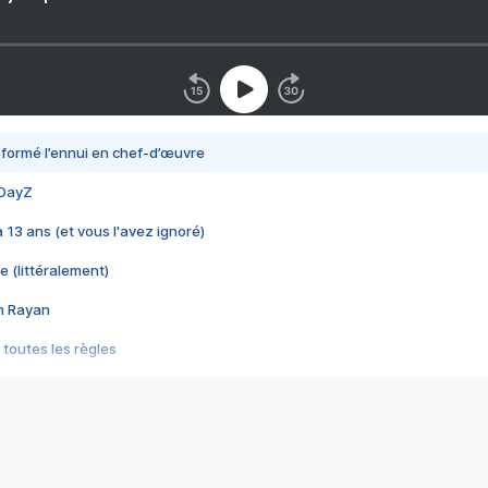
nsformé l’ennui en chef-d’œuvre
 DayZ
 a 13 ans (et vous l'avez ignoré)
e (littéralement)
im Rayan
 toutes les règles
s les jeux vidéo
us choquant de Rockstar ? - Le scandale BULLY
e plus moche de Steam