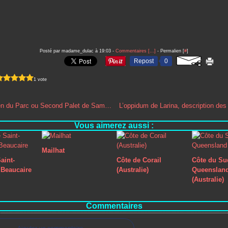
Posté par madame_dulac à 19:03 -
Commentaires [
…
]
- Permalien [
#
]
Repost
0
1 vote
Le dolmen du Parc ou Second Palet de Samson
Vous aimerez aussi :
Mailhat
aint-
Côte de Corail
Côte du Su
Beaucaire
(Australie)
Queenslan
(Australie)
Commentaires