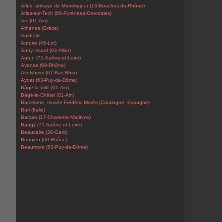
Arles, abbaye de Montmajour (13-Bouches-du-Rhône)
Arles-sur-Tech (66-Pyrénées-Orientales)
Ars (01-Ain)
Athènes (Grèce)
Australie
Autoire (46-Lot)
Autry-Issard (03-Allier)
Autun (71-Saône-et-Loire)
Avenas (69-Rhône)
Avolsheim (67-Bas-Rhin)
Aydat (63-Puy-de-Dôme)
Bâgé-la-Ville (01-Ain)
Bâgé-le-Châtel (01-Ain)
Barcelone, musée Frédéric Marès (Catalogne, Espagne)
Bari (Italie)
Barzan (17-Charente-Maritime)
Baugy (71-Saône-et-Loire)
Beaucaire (30-Gard)
Beaujeu (69-Rhône)
Beaumont (63-Puy-de-Dôme)