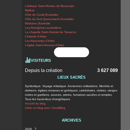
L’abbaye Saint-Roman de Beaucaire
Mailhat
Côte de Corail (Australie)
Côte du Sud Queensland (Australie)
Brisbane (Australie
Les Aborigènes australiens
La chapelle Saint-Gabriel de Tarascon
L’histoire d’Arles
Les Alyscamps d’Arles
L’église Saint-Honorat d’Arles
Flux RSS
VISITEURS
Depuis la création
3 627 089
LIEUX SACRÉS
Symbolique. Voyage initiatique. Anciennes civilisations. Menhirs et
dolmens, églises romanes et gothiques, cathédrales, cloitres, vierges
noires et gardiens, sources, arbres, fontaines sacrées et temples.
Tous les hauts-lieux énergétiques.
Accueil du blog
Créer un blog avec CanalBlog
ARCHIVES
2026