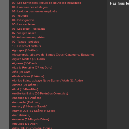
00- Les Sentinelles, recueil de nouvelles initiatiques
Pas fous le
01- Conférences et stages
02- Lexique des termes employés
03- Youtube
04- Bibliographie
05- Les symboles
06- Les dieux - les saints
07- Vierges noires
08- Arbres remarquables
09- Textes - poésies
10- Pierres et cristaux
Agonges (03-Allier)
Aiguamúrcia, abbaye de Santes-Creus (Catalogne, Espagne)
Aigues-Mortes (30-Gard)
Aiguèze (30-Gard)
Alba la Romaine (07-Ardèche)
Alès (30-Gard)
Alet-les-Bains (11-Aude)
Alet-les-Bains, abbaye Notre-Dame d'Aleth (11-Aude)
Aleyrac (26-Drôme)
Altorf (67-Bas-Rhin)
Amélie-les-Bains (66-Pyrénées-Orientales)
Andance (07-Ardèche)
Andonville (45-Loiret)
Annecy (74-Haute-Savoie)
Anzy-le-Duc (71-Saône-et-Loire)
Aran (Irlande)
Arconsat (63-Puy-de-Dôme)
Arfeuilles (03-Allier)
Arles (13-Bouches-du-Rhône)