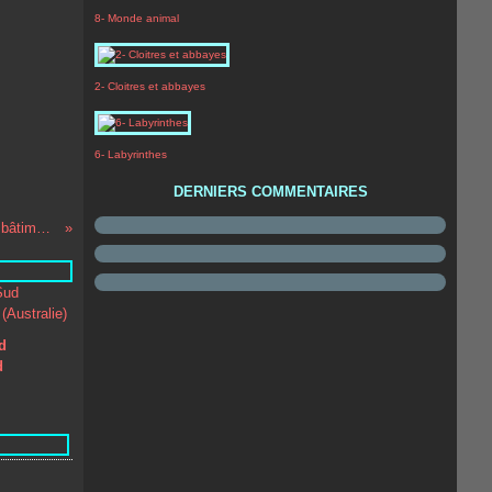
8- Monde animal
2- Cloitres et abbayes
6- Labyrinthes
DERNIERS COMMENTAIRES
L’oppidum de Larina, description des bâtiments
d
d