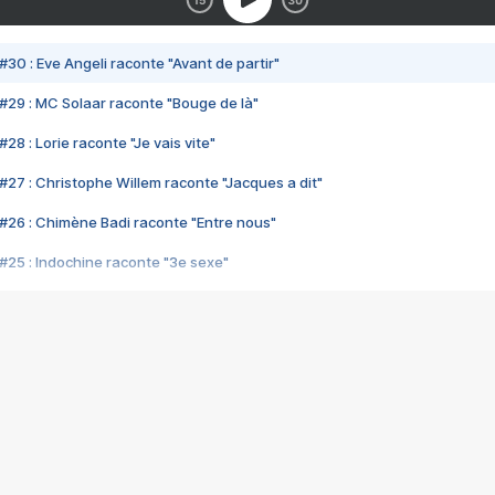
#30 : Eve Angeli raconte "Avant de partir"
#29 : MC Solaar raconte "Bouge de là"
28 : Lorie raconte "Je vais vite"
#27 : Christophe Willem raconte "Jacques a dit"
#26 : Chimène Badi raconte "Entre nous"
#25 : Indochine raconte "3e sexe"
#24 : Zaho raconte "C'est chelou"
#23 : Patrick Bruel raconte "Au café des délices"
#22 : Kyo raconte "Le chemin"
#21 : Nolwenn Leroy raconte "Cassé"
#20 : Patrick Hernandez raconte "Born to be alive"